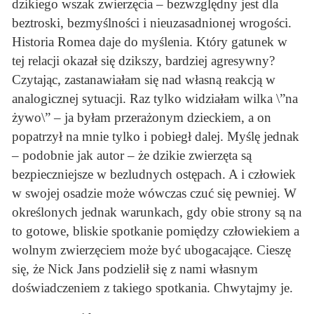
dzikiego wszak zwierzęcia – bezwzględny jest dla
beztroski, bezmyślności i nieuzasadnionej wrogości.
Historia Romea daje do myślenia. Który gatunek w
tej relacji okazał się dzikszy, bardziej agresywny?
Czytając, zastanawiałam się nad własną reakcją w
analogicznej sytuacji. Raz tylko widziałam wilka \”na
żywo\” – ja byłam przerażonym dzieckiem, a on
popatrzył na mnie tylko i pobiegł dalej. Myślę jednak
– podobnie jak autor – że dzikie zwierzęta są
bezpieczniejsze w bezludnych ostępach. A i człowiek
w swojej osadzie może wówczas czuć się pewniej. W
określonych jednak warunkach, gdy obie strony są na
to gotowe, bliskie spotkanie pomiędzy człowiekiem a
wolnym zwierzęciem może być ubogacające. Cieszę
się, że Nick Jans podzielił się z nami własnym
doświadczeniem z takiego spotkania. Chwytajmy je.