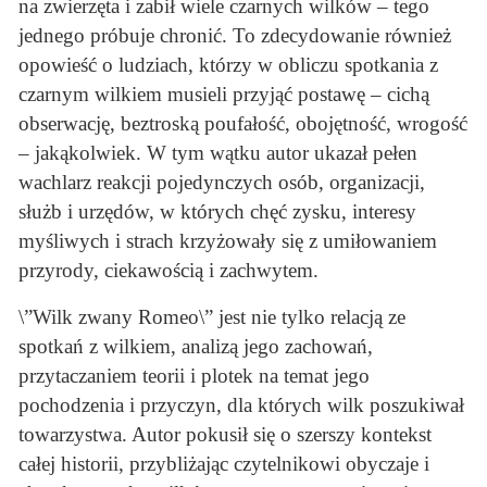
na zwierzęta i zabił wiele czarnych wilków – tego
jednego próbuje chronić. To zdecydowanie również
opowieść o ludziach, którzy w obliczu spotkania z
czarnym wilkiem musieli przyjąć postawę – cichą
obserwację, beztroską poufałość, obojętność, wrogość
– jakąkolwiek. W tym wątku autor ukazał pełen
wachlarz reakcji pojedynczych osób, organizacji,
służb i urzędów, w których chęć zysku, interesy
myśliwych i strach krzyżowały się z umiłowaniem
przyrody, ciekawością i zachwytem.
\”Wilk zwany Romeo\” jest nie tylko relacją ze
spotkań z wilkiem, analizą jego zachowań,
przytaczaniem teorii i plotek na temat jego
pochodzenia i przyczyn, dla których wilk poszukiwał
towarzystwa. Autor pokusił się o szerszy kontekst
całej historii, przybliżając czytelnikowi obyczaje i