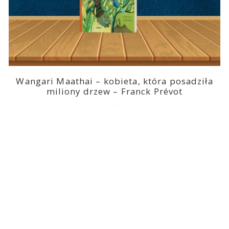
Wangari Maathai – kobieta, która posadziła
miliony drzew – Franck Prévot
2023-03-14