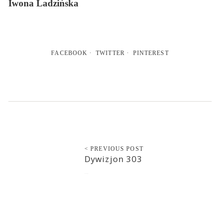
Iwona Ladzińska
FACEBOOK
TWITTER
PINTEREST
< PREVIOUS POST
Dywizjon 303
2017-02-01