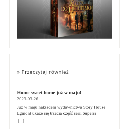
Przeczytaj również
Home sweet home już w maju!
2023-03-26
Już w maju nakładem wydawnictwa Story House
Egmont ukaże się trzecia część serii Supersi
scenarzysty Frederic Maupome. Ten tom nosi tytuł
[...]
Home sweet home. O czym tym razem poczytamy?