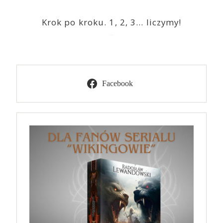
Krok po kroku. 1, 2, 3… liczymy!
2023-03-09
Facebook