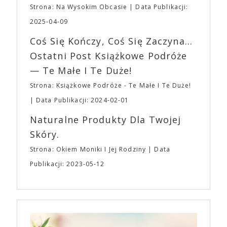
planujemy Strefę FoodTrucków. Życzymy Wam
Strona: Na Wysokim Obcasie
Data Publikacji:
osobisty film, który pozwolił mu w pełni podzielić
fantastycznego czasu oczekiwania na nadchodzącą
się z widzami swoimi lękami, wizją świata, a przede
2025-04-09
imprezę. W kwietniu widzimy się po raz kolejny w
wszystkim – swoim unikalnym poczuciem humoru.
EXPO XXI!
Coś Się Kończy, Coś Się Zaczyna...
„Bo się boi” w kinach od 21 kwietnia.
Ostatni Post Książkowe Podróże
— Te Małe I Te Duże!
Strona: Książkowe Podróże - Te Małe I Te Duże!
Data Publikacji: 2024-02-01
Naturalne Produkty Dla Twojej
Skóry.
Strona: Okiem Moniki I Jej Rodziny
Data
Publikacji: 2023-05-12