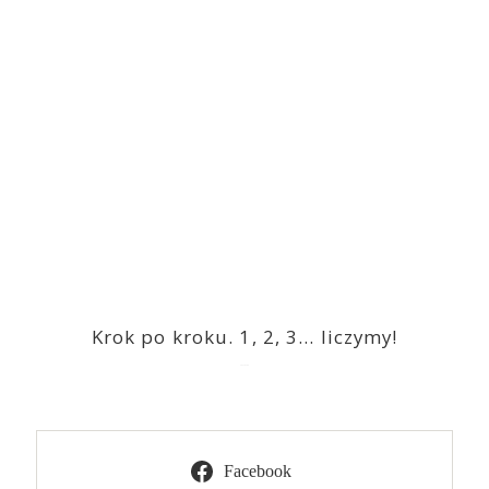
Krok po kroku. 1, 2, 3… liczymy!
2023-03-09
Facebook