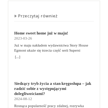
Przeczytaj również
Home sweet home już w maju!
2023-03-26
Już w maju nakładem wydawnictwa Story House
Egmont ukaże się trzecia część serii Supersi
scenarzysty Frederic Maupome. Ten tom nosi tytuł
[...]
Home sweet home. O czym tym razem poczytamy?
Troje dzieci z innej planety – Mat, Lili i Benji – są
obdarzone supermocami i wspomagane przez robota
o imieniu Al. Są rozdarte między chęcią
prowadzenia normalnego życia wśród ludzi a lękiem
Siedzący tryb życia a stan kręgosłupa – jak
przed odkryciem, kim są. W tej serii autorzy
radzić sobie z występującymi
podejmują takie tematy, jak poszukiwanie
dolegliwościami?
tożsamości, rodziny, samotności i odmienności pod
2024-08-12
przykrywką opowieści o superbohaterach. W
Rosnąca popularność pracy zdalnej, rozrywka
trzecim tomie rodzeństwo znalazło się w policyjnym