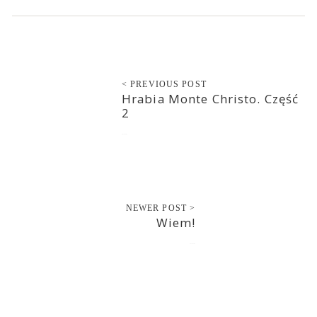
< PREVIOUS POST
Hrabia Monte Christo. Część
2
2017-02-01
NEWER POST >
Wiem!
2017-02-02