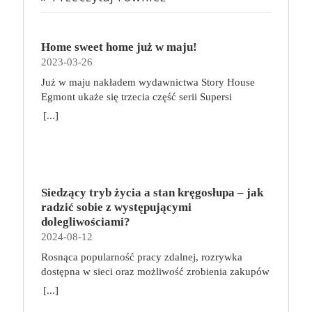
Home sweet home już w maju!
2023-03-26
Już w maju nakładem wydawnictwa Story House
Egmont ukaże się trzecia część serii Supersi
scenarzysty Frederic Maupome. Ten tom nosi tytuł
[...]
Home sweet home. O czym tym razem poczytamy?
Troje dzieci z innej planety – Mat, Lili i Benji – są
obdarzone supermocami i wspomagane przez robota
o imieniu Al. Są rozdarte między chęcią
prowadzenia normalnego życia wśród ludzi a lękiem
Siedzący tryb życia a stan kręgosłupa – jak
przed odkryciem, kim są. W tej serii autorzy
radzić sobie z występującymi
podejmują takie tematy, jak poszukiwanie
dolegliwościami?
tożsamości, rodziny, samotności i odmienności pod
2024-08-12
przykrywką opowieści o superbohaterach. W
Rosnąca popularność pracy zdalnej, rozrywka
trzecim tomie rodzeństwo znalazło się w policyjnym
dostępna w sieci oraz możliwość zrobienia zakupów
potrzasku. Dzieci są ścigane, dlatego będą musiały
online sprawiają, że zmniejsza się nasza aktywność
opuścić swój dom i znaleźć nowe schronienie…
[...]
fizyczna. Coraz więcej siedzimy, już nie tylko w
Tytuł: Home sweet home. Supersi. Tom 3 Seria: