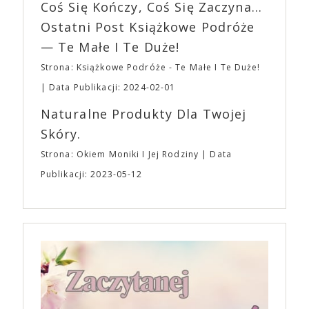
EXPO XXI!
Coś Się Kończy, Coś Się Zaczyna...
„Bo się boi” w kinach od 21 kwietnia.
Ostatni Post Książkowe Podróże
— Te Małe I Te Duże!
Strona: Książkowe Podróże - Te Małe I Te Duże!
Data Publikacji: 2024-02-01
Naturalne Produkty Dla Twojej
Skóry.
Strona: Okiem Moniki I Jej Rodziny
Data
Publikacji: 2023-05-12