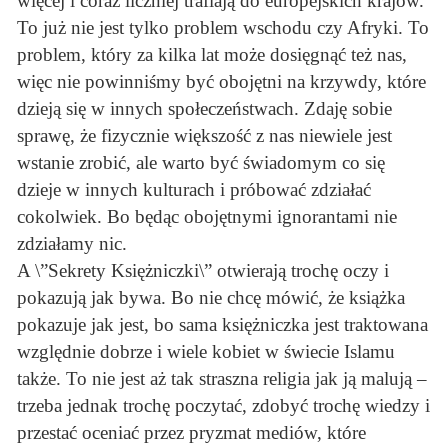
więcej i coraz liczniej trafiają do europejskich krajów.
To już nie jest tylko problem wschodu czy Afryki. To
problem, który za kilka lat może dosięgnąć też nas,
więc nie powinniśmy być obojętni na krzywdy, które
dzieją się w innych społeczeństwach. Zdaję sobie
sprawę, że fizycznie większość z nas niewiele jest
wstanie zrobić, ale warto być świadomym co się
dzieje w innych kulturach i próbować zdziałać
cokolwiek. Bo będąc obojętnymi ignorantami nie
zdziałamy nic.
A \”Sekrety Księżniczki\” otwierają trochę oczy i
pokazują jak bywa. Bo nie chcę mówić, że książka
pokazuje jak jest, bo sama księżniczka jest traktowana
względnie dobrze i wiele kobiet w świecie Islamu
także. To nie jest aż tak straszna religia jak ją malują –
trzeba jednak trochę poczytać, zdobyć trochę wiedzy i
przestać oceniać przez pryzmat mediów, które