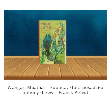
Wangari Maathai – kobieta, która posadziła
miliony drzew – Franck Prévot
2023-03-14