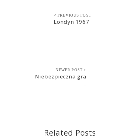
< PREVIOUS POST
Londyn 1967
2017-02-07
NEWER POST >
Niebezpieczna gra
2017-02-08
Related Posts