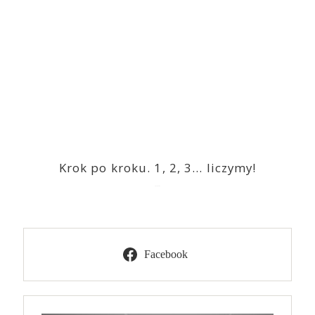
Krok po kroku. 1, 2, 3… liczymy!
2023-03-09
Facebook