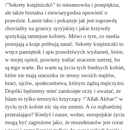
\”Sekrety księżniczki\” to niesamowita i przepiękna,
ale także brutalna i niewiarygodna opowieść o
prawdzie. Łamie tabu i pokazuje jak jest naprawdę
chociażby na granicy syryjskiej i jakie krzywdy
spotykają tamtejsze kobiety. Mówi o tym, co media
pomijają a kraje próbują zataić. Sekrety księżniczki to
wręcz pamiętnik i spis prawdziwych wydarzeń, które,
w mojej opinii, powinny trafiać znacznie szerzej, bo
są tego warte. Bo warte są życia tych biednych kobiet,
które nie mają szacunku ze strony swoich mężów,
braci, ojców, społeczeństwa, którym żądzą mężczyźni.
Dopóki będziemy mieć zamknięte oczy i uważać, że
Islam to tylko terroryści krzyczący \”Allah Akbar\” w
życiu tych kobiet nic się nie zmieni. A co najbardziej
przerażające? Kiedyś i nasze, wolne, europejskie życia
mogą być zagrożone jako, że muzułmanów jest coraz