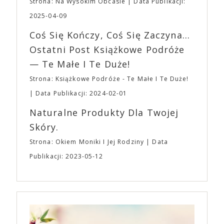
planujemy Strefę FoodTrucków. Życzymy Wam
Strona: Na Wysokim Obcasie
Data Publikacji:
osobisty film, który pozwolił mu w pełni podzielić
fantastycznego czasu oczekiwania na nadchodzącą
się z widzami swoimi lękami, wizją świata, a przede
2025-04-09
imprezę. W kwietniu widzimy się po raz kolejny w
wszystkim – swoim unikalnym poczuciem humoru.
EXPO XXI!
Coś Się Kończy, Coś Się Zaczyna...
„Bo się boi” w kinach od 21 kwietnia.
Ostatni Post Książkowe Podróże
— Te Małe I Te Duże!
Strona: Książkowe Podróże - Te Małe I Te Duże!
Data Publikacji: 2024-02-01
Naturalne Produkty Dla Twojej
Skóry.
Strona: Okiem Moniki I Jej Rodziny
Data
Publikacji: 2023-05-12