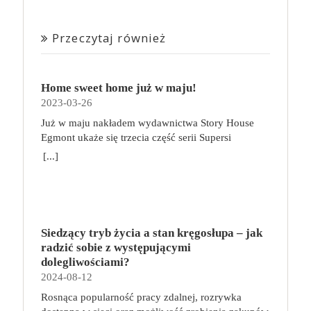
Przeczytaj również
Home sweet home już w maju!
2023-03-26
Już w maju nakładem wydawnictwa Story House
Egmont ukaże się trzecia część serii Supersi
scenarzysty Frederic Maupome. Ten tom nosi tytuł
[...]
Home sweet home. O czym tym razem poczytamy?
Troje dzieci z innej planety – Mat, Lili i Benji – są
obdarzone supermocami i wspomagane przez robota
o imieniu Al. Są rozdarte między chęcią
prowadzenia normalnego życia wśród ludzi a lękiem
Siedzący tryb życia a stan kręgosłupa – jak
przed odkryciem, kim są. W tej serii autorzy
radzić sobie z występującymi
podejmują takie tematy, jak poszukiwanie
dolegliwościami?
tożsamości, rodziny, samotności i odmienności pod
2024-08-12
przykrywką opowieści o superbohaterach. W
Rosnąca popularność pracy zdalnej, rozrywka
trzecim tomie rodzeństwo znalazło się w policyjnym