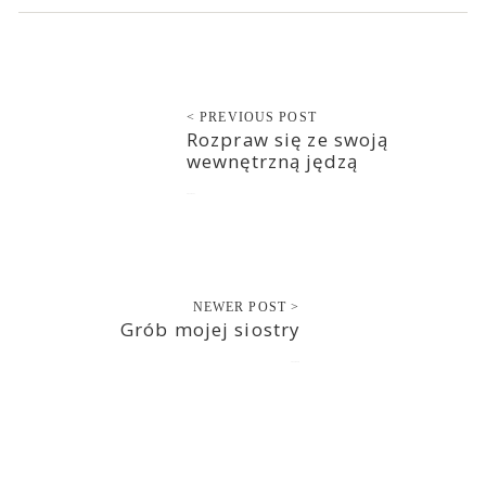
< PREVIOUS POST
Rozpraw się ze swoją
wewnętrzną jędzą
2017-03-17
NEWER POST >
Grób mojej siostry
2017-03-18