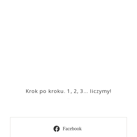
Krok po kroku. 1, 2, 3… liczymy!
2023-03-09
Facebook