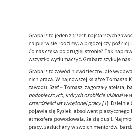
Grabarz to jeden z trzech najstarszych zawo
najpierw się rodzimy, a prędzej czy później 
Co nas czeka po drugiej stronie? Tak napra
wszystko wytłumaczyć. Grabarz szykuje nas d
Grabarz to zawód niewdzięczny, ale wydawać
nich praca. W najnowszej książce Tomasza K
zawodu. Szef – Tomasz, zagorzały ateista, 
podopiecznych, których osobiście układał w 
czterdzieści lat wytężonej pracy [1
]. Dzielni
pojawia się Rysiek, absolwent plastycznego l
atmosfera powodowała, że się dusił. Najmłod
pracy, zasłuchany w swoich mentorów, bardz