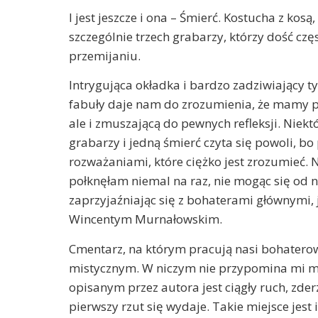
I jest jeszcze i ona – Śmierć. Kostucha z kosą
szczególnie trzech grabarzy, którzy dość czę
przemijaniu.
Intrygująca okładka i bardzo zadziwiający t
fabuły daje nam do zrozumienia, że mamy pr
ale i zmuszającą do pewnych refleksji. Nie
grabarzy i jedną śmierć czyta się powoli, bo
rozważaniami, które ciężko jest zrozumieć. 
połknęłam niemal na raz, nie mogąc się od ni
zaprzyjaźniając się z bohaterami głównymi, 
Wincentym Murnałowskim.
Cmentarz, na którym pracują nasi bohaterow
mistycznym. W niczym nie przypomina mi m
opisanym przez autora jest ciągły ruch, zderz
pierwszy rzut się wydaje. Takie miejsce jest