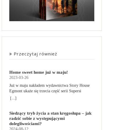
Przeczytaj również
Home sweet home już w maju!
2023-03-26
Już w maju nakładem wydawnictwa Story House
Egmont ukaże się trzecia część serii Supersi
scenarzysty Frederic Maupome. Ten tom nosi tytuł
[...]
Home sweet home. O czym tym razem poczytamy?
Troje dzieci z innej planety – Mat, Lili i Benji – są
Siedzący tryb życia a stan kręgosłupa – jak
obdarzone supermocami i wspomagane przez
radzić sobie z występującymi
robota o imieniu Al. Są rozdarte między chęcią
dolegliwościami?
prowadzenia normalnego życia wśród ludzi a
2024-08-12
lękiem przed odkryciem, kim są. W tej serii