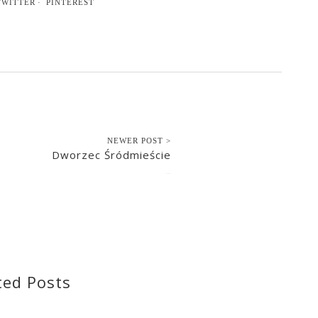
TWITTER
PINTEREST
NEWER POST >
Dworzec Śródmieście
2017-04-01
ted Posts