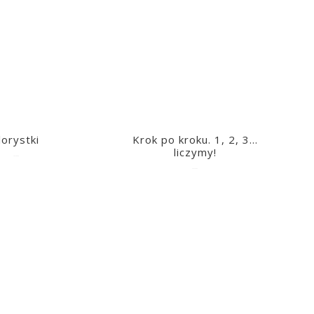
lorystki
Krok po kroku. 1, 2, 3…
liczymy!
2023-03-09
2023-03-09