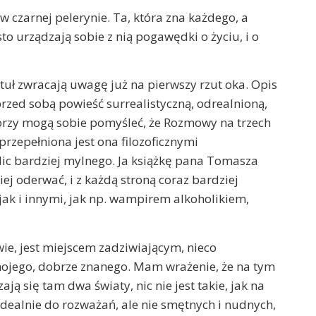
, w czarnej pelerynie. Ta, która zna każdego, a
sto urządzają sobie z nią pogawędki o życiu, i o
ytuł zwracają uwagę już na pierwszy rzut oka. Opis
zed sobą powieść surrealistyczną, odrealnioną,
którzy mogą sobie pomyśleć, że Rozmowy na trzech
 przepełniona jest ona filozoficznymi
Nic bardziej mylnego. Ja książkę pana Tomasza
ej oderwać, i z każdą stroną coraz bardziej
jak i innymi, jak np. wampirem alkoholikiem,
ie, jest miejscem zadziwiającym, nieco
ojego, dobrze znanego. Mam wrażenie, że na tym
ają się tam dwa światy, nic nie jest takie, jak na
 idealnie do rozważań, ale nie smętnych i nudnych,