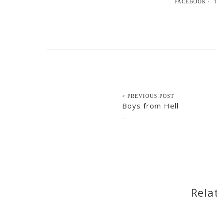
FACEBOOK
< PREVIOUS POST
Boys from Hell
2017-04-01
Rela