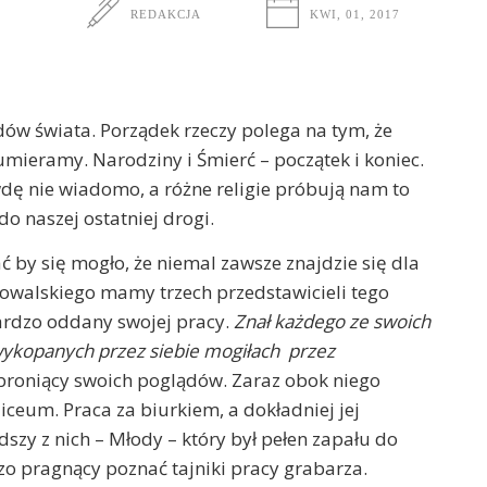
REDAKCJA
KWI, 01, 2017
dów świata. Porządek rzeczy polega na tym, że
umieramy. Narodziny i Śmierć – początek i koniec.
wdę nie wiadomo, a różne religie próbują nam to
o naszej ostatniej drogi.
 by się mogło, że niemal zawsze znajdzie się dla
owalskiego mamy trzech przedstawicieli tego
bardzo oddany swojej pracy.
Znał każdego ze swoich
wykopanych przez siebie mogiłach przez
e broniący swoich poglądów. Zaraz obok niego
iceum. Praca za biurkiem, a dokładniej jej
szy z nich – Młody – który był pełen zapału do
o pragnący poznać tajniki pracy grabarza.