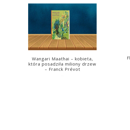
F
Wangari Maathai – kobieta,
która posadziła miliony drzew
– Franck Prévot
2023-03-14