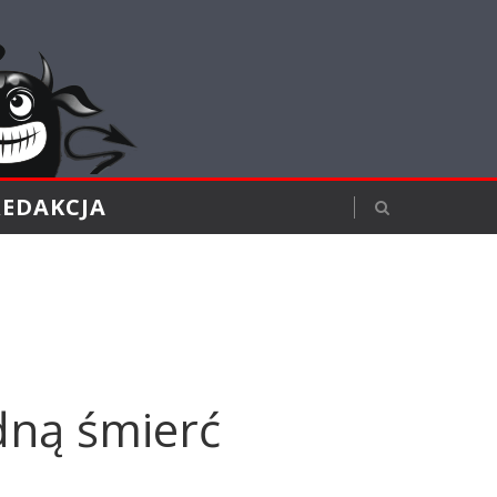
REDAKCJA
dną śmierć