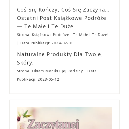
imprezę. W kwietniu widzimy się po raz kolejny w
wszystkim – swoim unikalnym poczuciem humoru.
EXPO XXI!
Coś Się Kończy, Coś Się Zaczyna...
„Bo się boi” w kinach od 21 kwietnia.
Ostatni Post Książkowe Podróże
— Te Małe I Te Duże!
Strona: Książkowe Podróże - Te Małe I Te Duże!
Data Publikacji: 2024-02-01
Naturalne Produkty Dla Twojej
Skóry.
Strona: Okiem Moniki I Jej Rodziny
Data
Publikacji: 2023-05-12