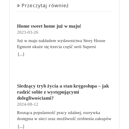
Przeczytaj również
Home sweet home już w maju!
2023-03-26
Już w maju nakładem wydawnictwa Story House
Egmont ukaże się trzecia część serii Supersi
scenarzysty Frederic Maupome. Ten tom nosi tytuł
[...]
Home sweet home. O czym tym razem poczytamy?
Troje dzieci z innej planety – Mat, Lili i Benji – są
obdarzone supermocami i wspomagane przez robota
o imieniu Al. Są rozdarte między chęcią
prowadzenia normalnego życia wśród ludzi a lękiem
Siedzący tryb życia a stan kręgosłupa – jak
przed odkryciem, kim są. W tej serii autorzy
radzić sobie z występującymi
podejmują takie tematy, jak poszukiwanie
dolegliwościami?
tożsamości, rodziny, samotności i odmienności pod
2024-08-12
przykrywką opowieści o superbohaterach. W
Rosnąca popularność pracy zdalnej, rozrywka
trzecim tomie rodzeństwo znalazło się w policyjnym
dostępna w sieci oraz możliwość zrobienia zakupów
potrzasku. Dzieci są ścigane, dlatego będą musiały
online sprawiają, że zmniejsza się nasza aktywność
opuścić swój dom i znaleźć nowe schronienie…
[...]