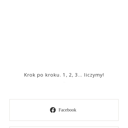
Krok po kroku. 1, 2, 3… liczymy!
2023-03-09
Facebook