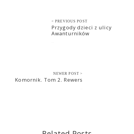
< PREVIOUS POST
Przygody dzieci z ulicy
Awanturników
2017-04-04
NEWER POST >
Komornik. Tom 2. Rewers
2017-04-05
Related Posts