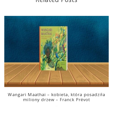
Wangari Maathai – kobieta, która posadziła
miliony drzew – Franck Prévot
2023-03-14