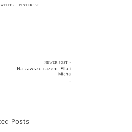
TWITTER
PINTEREST
NEWER POST >
Na zawsze razem. Ella i
Micha
2017-04-09
ted Posts