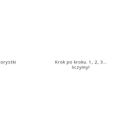
lorystki
Krok po kroku. 1, 2, 3…
liczymy!
2023-03-09
2023-03-09