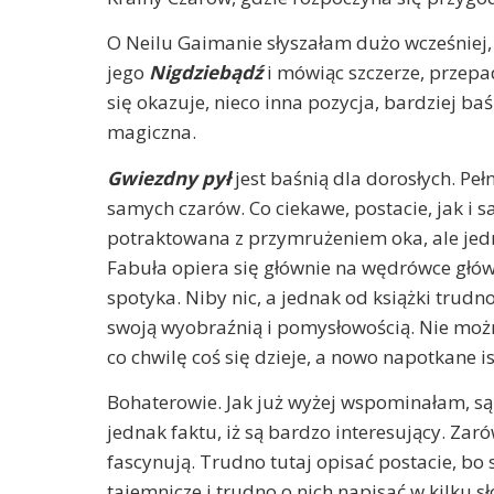
O Neilu Gaimanie słyszałam dużo wcześniej
jego
Nigdziebądź
i mówiąc szczerze, przepa
się okazuje, nieco inna pozycja, bardziej ba
magiczna.
Gwiezdny pył
jest baśnią dla dorosłych. Peł
samych czarów. Co ciekawe, postacie, jak i
potraktowana z przymrużeniem oka, ale jedno
Fabuła opiera się głównie na wędrówce głów
spotyka. Niby nic, a jednak od książki tru
swoją wyobraźnią i pomysłowością. Nie można
co chwilę coś się dzieje, a nowo napotkane i
Bohaterowie. Jak już wyżej wspominałam, są
jednak faktu, iż są bardzo interesujący. Zaró
fascynują. Trudno tutaj opisać postacie, bo
tajemnicze i trudno o nich napisać w kilku sł