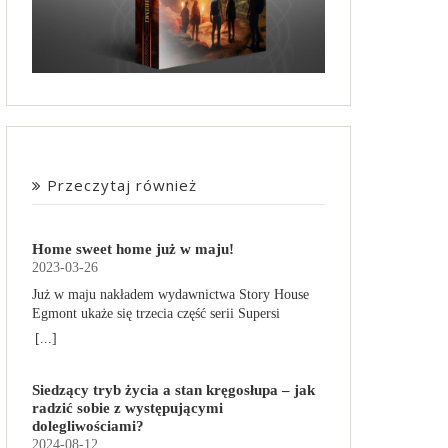
Przeczytaj również
Home sweet home już w maju!
2023-03-26
Już w maju nakładem wydawnictwa Story House
Egmont ukaże się trzecia część serii Supersi
scenarzysty Frederic Maupome. Ten tom nosi tytuł
[...]
Home sweet home. O czym tym razem poczytamy?
Troje dzieci z innej planety – Mat, Lili i Benji – są
Siedzący tryb życia a stan kręgosłupa – jak
obdarzone supermocami i wspomagane przez
radzić sobie z występującymi
robota o imieniu Al. Są rozdarte między chęcią
dolegliwościami?
prowadzenia normalnego życia wśród ludzi a
2024-08-12
lękiem przed odkryciem, kim są. W tej serii