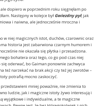
, ale dopiero w poprzednim roku sięgnęłam po
dłam. Następny w kolejce był
Gwiezdny pył
, jak
śniowa i naiwna, ale jednocześnie mroczna i
no w niej magicznych istot, duchów, czarownic oraz
 sama historia jest zabarwiona czarnym humorem i
cześnie nie okazała się płytka i przesadzona.
nego bohatera oraz tego, co go pod czas niej
dno się oderwać, bo Gaiman ponownie zachwyca
 też narzekać na brak akcji czy też jej zwrotów –
stoty potrafią mocno zaskoczyć.
 przedstawieni mniej poważnie, nie zmienia to
wno ludzie, jak i magiczne istoty żywo interesują i
 są wyjątkowe i indywidualne, a te magiczne
owach. Pewne jest, że bez któregokolwiek z nich,