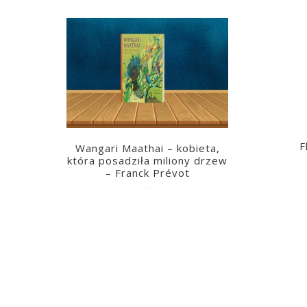
F
Wangari Maathai – kobieta,
która posadziła miliony drzew
– Franck Prévot
2023-03-14