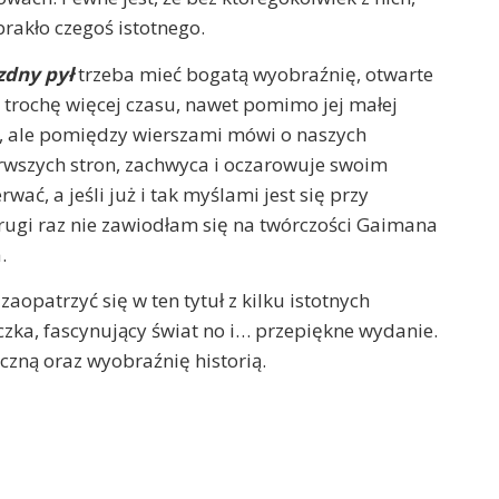
rakło czegoś istotnego.
zdny pył
trzeba mieć bogatą wyobraźnię, otwarte
e trochę więcej czasu, nawet pomimo jej małej
na, ale pomiędzy wierszami mówi o naszych
erwszych stron, zachwyca i oczarowuje swoim
ać, a jeśli już i tak myślami jest się przy
 drugi raz nie zawiodłam się na twórczości Gaimana
.
opatrzyć się w ten tytuł z kilku istotnych
zka, fascynujący świat no i… przepiękne wydanie.
czną oraz wyobraźnię historią.