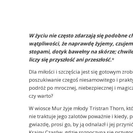
W życiu nie często zdarzają się podobne c
wątpliwości, że naprawdę żyjemy, czuje
stopami, dotyk bawełny na skórze; chwile,
liczy się przyszłość ani przeszłość.
*
Dla miłości i szczęścia jest się gotowym zr
poszukiwanie czegoś niesamowitego i prakt
podróż po mrocznej, niebezpiecznej i magicz
czy warto?
W wiosce Mur żyje młody Tristran Thorn, któ
nie traktuje jego zalotów poważnie i kiedy,
gwiazdę, prosi go, by ją odnalazł i jej przy
Krainy Czarów, gdzie rozpoczyna się przygod