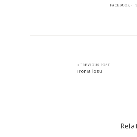
FACEBOOK
< PREVIOUS POST
Ironia losu
2017-04-08
Rela