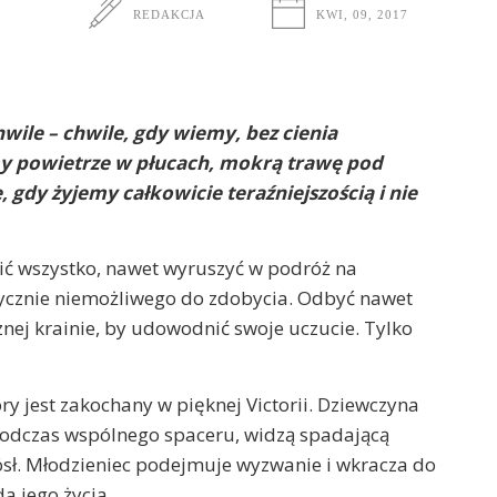
REDAKCJA
KWI, 09, 2017
hwile – chwile, gdy wiemy, bez cienia
my powietrze w płucach, mokrą trawę pod
 gdy żyjemy całkowicie teraźniejszością i nie
obić wszystko, nawet wyruszyć w podróż na
ycznie niemożliwego do zdobycia. Odbyć nawet
nej krainie, by udowodnić swoje uczucie. Tylko
ry jest zakochany w pięknej Victorii. Dziewczyna
 podczas wspólnego spaceru, widzą spadającą
niósł. Młodzieniec podejmuje wyzwanie i wkracza do
a jego życia.