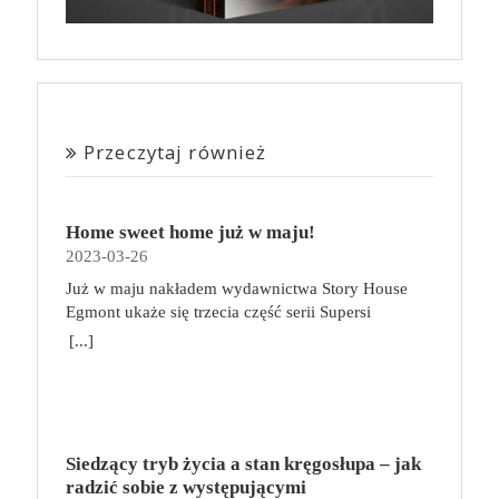
Przeczytaj również
Home sweet home już w maju!
2023-03-26
Już w maju nakładem wydawnictwa Story House
Egmont ukaże się trzecia część serii Supersi
scenarzysty Frederic Maupome. Ten tom nosi tytuł
[...]
Home sweet home. O czym tym razem poczytamy?
Troje dzieci z innej planety – Mat, Lili i Benji – są
obdarzone supermocami i wspomagane przez robota
o imieniu Al. Są rozdarte między chęcią
prowadzenia normalnego życia wśród ludzi a lękiem
Siedzący tryb życia a stan kręgosłupa – jak
przed odkryciem, kim są. W tej serii autorzy
radzić sobie z występującymi
podejmują takie tematy, jak poszukiwanie