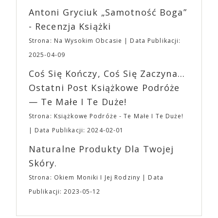
reżyserów, Ariego Astera, z Joaquinem Phoenixem
Wystawców i Obsługi. Na terenie hali nie zabraknie
Antoni Gryciuk „Samotność Boga”
(„Joker”, „Ona”) w swojej najbardziej zaskakującej
Waszych ulubionych Wystawców serwujących
roli. Twórca kultowych „Dziedzictwo. Hereditary” i
- Recenzja Książki
napoje oraz drobne przekąski a przed halą
„Midsommar. W biały dzień” zrealizował najbardziej
planujemy Strefę FoodTrucków. Życzymy Wam
Strona: Na Wysokim Obcasie
Data Publikacji:
osobisty film, który pozwolił mu w pełni podzielić
fantastycznego czasu oczekiwania na nadchodzącą
się z widzami swoimi lękami, wizją świata, a przede
2025-04-09
imprezę. W kwietniu widzimy się po raz kolejny w
wszystkim – swoim unikalnym poczuciem humoru.
EXPO XXI!
Coś Się Kończy, Coś Się Zaczyna...
„Bo się boi” w kinach od 21 kwietnia.
Ostatni Post Książkowe Podróże
— Te Małe I Te Duże!
Strona: Książkowe Podróże - Te Małe I Te Duże!
Data Publikacji: 2024-02-01
Naturalne Produkty Dla Twojej
Skóry.
Strona: Okiem Moniki I Jej Rodziny
Data
Publikacji: 2023-05-12