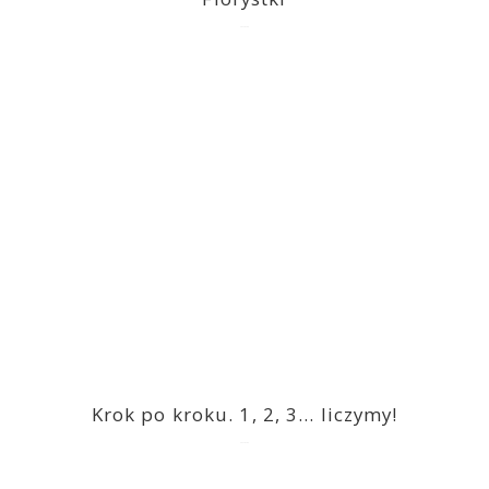
2023-03-09
Krok po kroku. 1, 2, 3… liczymy!
2023-03-09