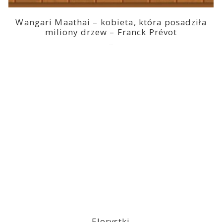
Wangari Maathai – kobieta, która posadziła
miliony drzew – Franck Prévot
2023-03-14
Florystki