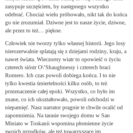
zasypuje szczęściem, by następnego wszystko
odebrać. Chociaż wielu próbowało, nikt tak do końca
go nie zrozumiał. Dziwne jest to nasze życie, dziwne,
ale przez to też… piękne.
Człowiek nie tworzy tylko własnej historii. Jego losy
nierozerwalnie splatają się z dziejami rodziny, kraju, a
nawet świata. Wieczorny wiatr to opowieść o życiu
czterech sióstr O\’Shaughnessy i czterech braci
Romero. Ich czas powoli dobiega końca. I to nie
tylko kwestia śmiertelności kilku osób, to też
przeznaczenie całej epoki. Wszystko, co było im
znane, co ich ukształtowało, powoli odchodzi w
niepamięć. Nasz narrator pragnie te chwile ocalić od
zapomnienia. Na tarasie swojego domu w San
Miniato w Toskanii wspomina płomienne życie
swoich przodków, ale też towarzyszące im