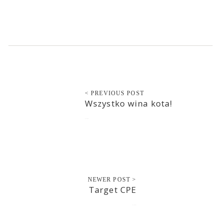
< PREVIOUS POST
Wszystko wina kota!
2017-04-27
NEWER POST >
Target CPE
2017-04-28