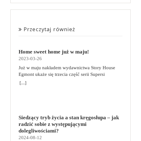
Przeczytaj również
Home sweet home już w maju!
2023-03-26
Już w maju nakładem wydawnictwa Story House
Egmont ukaże się trzecia część serii Supersi
scenarzysty Frederic Maupome. Ten tom nosi tytuł
[...]
Home sweet home. O czym tym razem poczytamy?
Troje dzieci z innej planety – Mat, Lili i Benji – są
obdarzone supermocami i wspomagane przez robota
o imieniu Al. Są rozdarte między chęcią
prowadzenia normalnego życia wśród ludzi a lękiem
Siedzący tryb życia a stan kręgosłupa – jak
przed odkryciem, kim są. W tej serii autorzy
radzić sobie z występującymi
podejmują takie tematy, jak poszukiwanie
dolegliwościami?
tożsamości, rodziny, samotności i odmienności pod
2024-08-12
przykrywką opowieści o superbohaterach. W