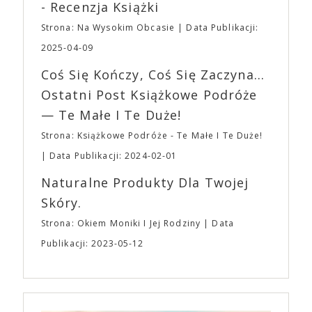
roli. Twórca kultowych „Dziedzictwo. Hereditary” i
- Recenzja Książki
napoje oraz drobne przekąski a przed halą
„Midsommar. W biały dzień” zrealizował najbardziej
planujemy Strefę FoodTrucków. Życzymy Wam
Strona: Na Wysokim Obcasie
Data Publikacji:
osobisty film, który pozwolił mu w pełni podzielić
fantastycznego czasu oczekiwania na nadchodzącą
się z widzami swoimi lękami, wizją świata, a przede
2025-04-09
imprezę. W kwietniu widzimy się po raz kolejny w
wszystkim – swoim unikalnym poczuciem humoru.
EXPO XXI!
Coś Się Kończy, Coś Się Zaczyna...
„Bo się boi” w kinach od 21 kwietnia.
Ostatni Post Książkowe Podróże
— Te Małe I Te Duże!
Strona: Książkowe Podróże - Te Małe I Te Duże!
Data Publikacji: 2024-02-01
Naturalne Produkty Dla Twojej
Skóry.
Strona: Okiem Moniki I Jej Rodziny
Data
Publikacji: 2023-05-12