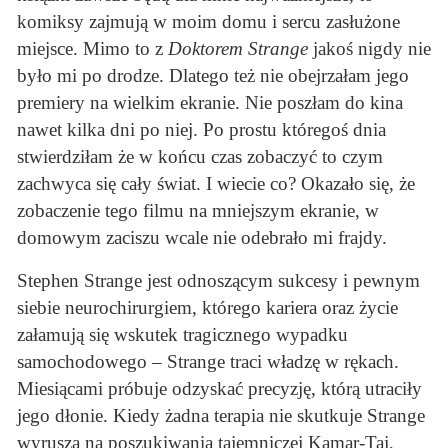
komiksy zajmują w moim domu i sercu zasłużone
miejsce. Mimo to z
Doktorem Strange
jakoś nigdy nie
było mi po drodze. Dlatego też nie obejrzałam jego
premiery na wielkim ekranie. Nie poszłam do kina
nawet kilka dni po niej. Po prostu któregoś dnia
stwierdziłam że w końcu czas zobaczyć to czym
zachwyca się cały świat. I wiecie co? Okazało się, że
zobaczenie tego filmu na mniejszym ekranie, w
domowym zaciszu wcale nie odebrało mi frajdy.
Stephen Strange jest odnoszącym sukcesy i pewnym
siebie neurochirurgiem, którego kariera oraz życie
załamują się wskutek tragicznego wypadku
samochodowego – Strange traci władzę w rękach.
Miesiącami próbuje odzyskać precyzję, którą utraciły
jego dłonie. Kiedy żadna terapia nie skutkuje Strange
wyrusza na poszukiwania tajemniczej Kamar-Taj,