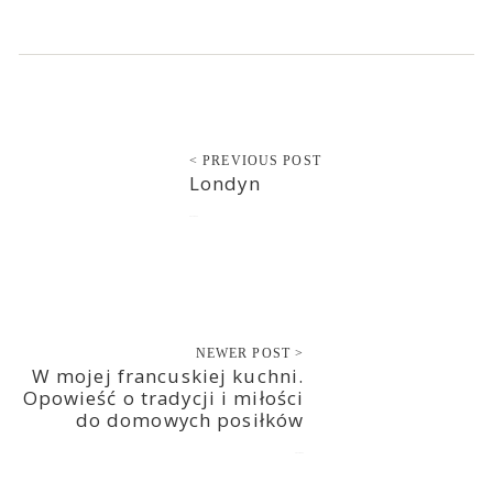
< PREVIOUS POST
Londyn
2017-05-12
NEWER POST >
W mojej francuskiej kuchni.
Opowieść o tradycji i miłości
do domowych posiłków
2017-05-13