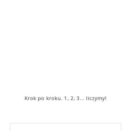
Krok po kroku. 1, 2, 3… liczymy!
2023-03-09