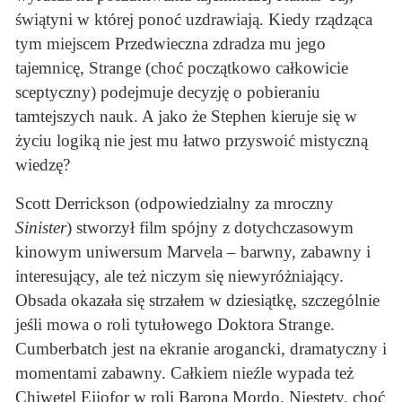
świątyni w której ponoć uzdrawiają. Kiedy rządząca
tym miejscem Przedwieczna zdradza mu jego
tajemnicę, Strange (choć początkowo całkowicie
sceptyczny) podejmuje decyzję o pobieraniu
tamtejszych nauk. A jako że Stephen kieruje się w
życiu logiką nie jest mu łatwo przyswoić mistyczną
wiedzę?
Scott Derrickson (odpowiedzialny za mroczny
Sinister
) stworzył film spójny z dotychczasowym
kinowym uniwersum Marvela – barwny, zabawny i
interesujący, ale też niczym się niewyróżniający.
Obsada okazała się strzałem w dziesiątkę, szczególnie
jeśli mowa o roli tytułowego Doktora Strange.
Cumberbatch jest na ekranie arogancki, dramatyczny i
momentami zabawny. Całkiem nieźle wypada też
Chiwetel Ejiofor w roli Barona Mordo. Niestety, choć