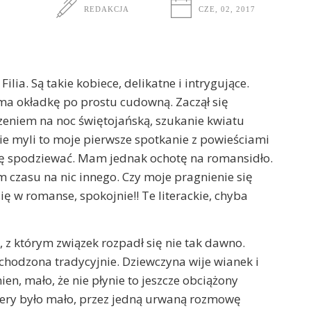
REDAKCJA
CZE, 02, 2017
lia. Są takie kobiece, delikatne i intrygujące.
a okładkę po prostu cudowną. Zaczął się
szeniem na noc świętojańską, szukanie kwiatu
ie myli to moje pierwsze spotkanie z powieściami
się spodziewać. Mam jednak ochotę na romansidło.
m czasu na nic innego. Czy moje pragnienie się
ię w romanse, spokojnie!! Te literackie, chyba
z którym związek rozpadł się nie tak dawno.
hodzona tradycyjnie. Dziewczyna wije wianek i
ien, mało, że nie płynie to jeszcze obciążony
fery było mało, przez jedną urwaną rozmowę