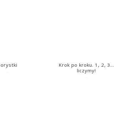
lorystki
Krok po kroku. 1, 2, 3…
liczymy!
2023-03-09
2023-03-09