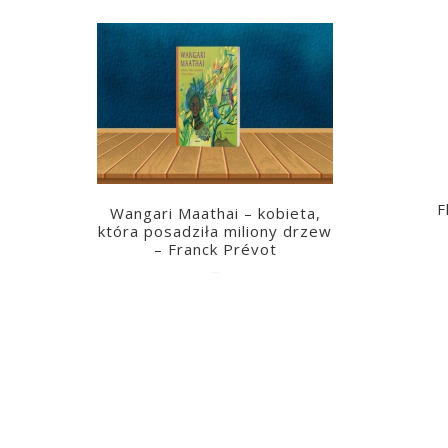
F
Wangari Maathai – kobieta,
która posadziła miliony drzew
– Franck Prévot
2023-03-14