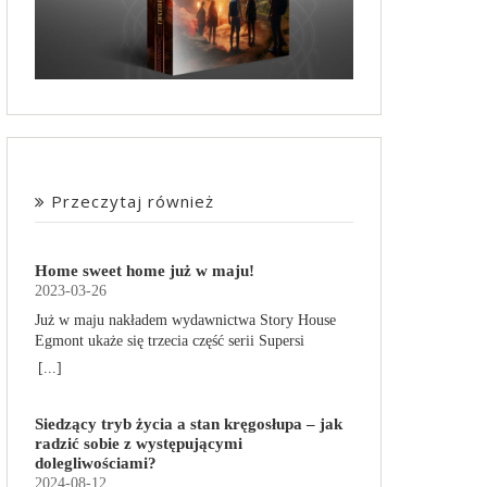
Przeczytaj również
Home sweet home już w maju!
2023-03-26
Już w maju nakładem wydawnictwa Story House
Egmont ukaże się trzecia część serii Supersi
scenarzysty Frederic Maupome. Ten tom nosi tytuł
[...]
Home sweet home. O czym tym razem poczytamy?
Troje dzieci z innej planety – Mat, Lili i Benji – są
Siedzący tryb życia a stan kręgosłupa – jak
obdarzone supermocami i wspomagane przez
radzić sobie z występującymi
robota o imieniu Al. Są rozdarte między chęcią
dolegliwościami?
prowadzenia normalnego życia wśród ludzi a
2024-08-12
lękiem przed odkryciem, kim są. W tej serii