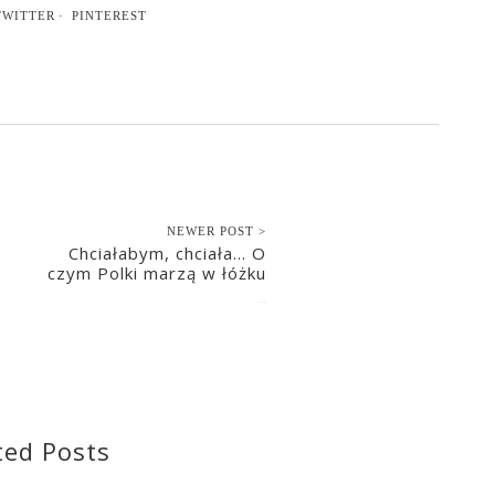
TWITTER
PINTEREST
NEWER POST >
Chciałabym, chciała… O
czym Polki marzą w łóżku
2017-06-02
ted Posts