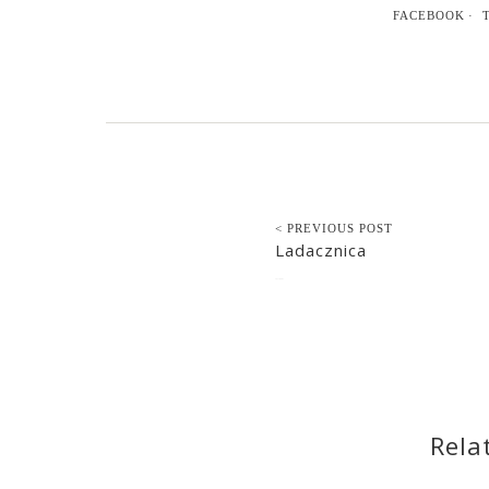
FACEBOOK
< PREVIOUS POST
Ladacznica
2017-06-01
Rela