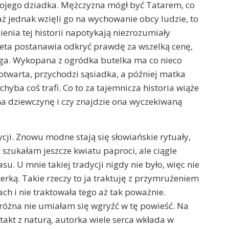
wojego dziadka. Mężczyzna mógł być Tatarem, co
aż jednak wzięli go na wychowanie obcy ludzie, to
nia tej historii napotykają niezrozumiały
ieta postanawia odkryć prawdę za wszelką cenę,
aga. Wykopana z ogródka butelka ma co nieco
otwarta, przychodzi sąsiadka, a później matka
hyba coś trafi. Co to za tajemnicza historia wiąże
 na dziewczynę i czy znajdzie ona wyczekiwaną
ji. Znowu modne stają się słowiańskie rytuały,
 szukałam jeszcze kwiatu paproci, ale ciągle
. U mnie takiej tradycji nigdy nie było, więc nie
rką. Takie rzeczy to ja traktuję z przymrużeniem
h i nie traktowała tego aż tak poważnie.
 różna nie umiałam się wgryźć w tę powieść. Na
akt z naturą, autorka wiele serca wkłada w