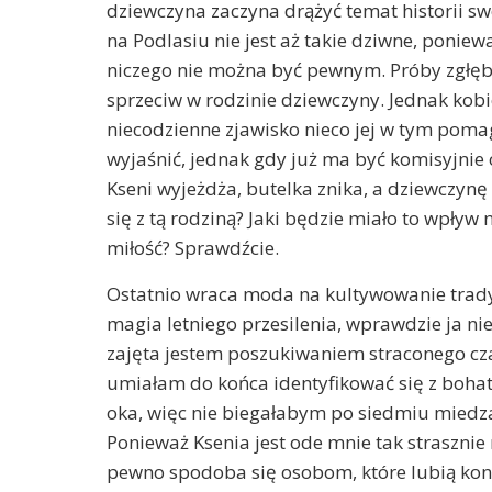
dziewczyna zaczyna drążyć temat historii s
na Podlasiu nie jest aż takie dziwne, poniew
niczego nie można być pewnym. Próby zgłębie
sprzeciw w rodzinie dziewczyny. Jednak kob
niecodzienne zjawisko nieco jej w tym pom
wyjaśnić, jednak gdy już ma być komisyjnie 
Kseni wyjeżdża, butelka znika, a dziewczynę c
się z tą rodziną? Jaki będzie miało to wpływ
miłość? Sprawdźcie.
Ostatnio wraca moda na kultywowanie tradyc
magia letniego przesilenia, wprawdzie ja nie
zajęta jestem poszukiwaniem straconego czasu
umiałam do końca identyfikować się z bohate
oka, więc nie biegałabym po siedmiu miedzac
Ponieważ Ksenia jest ode mnie tak strasznie
pewno spodoba się osobom, które lubią kont