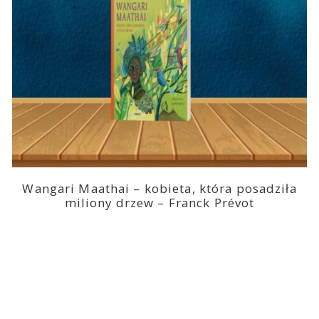
Wangari Maathai – kobieta, która posadziła
miliony drzew – Franck Prévot
2023-03-14