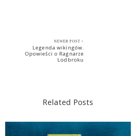
2017-06-15
NEWER POST >
Legenda wikingów.
Opowieści o Ragnarze
Lodbroku
2017-06-15
Related Posts