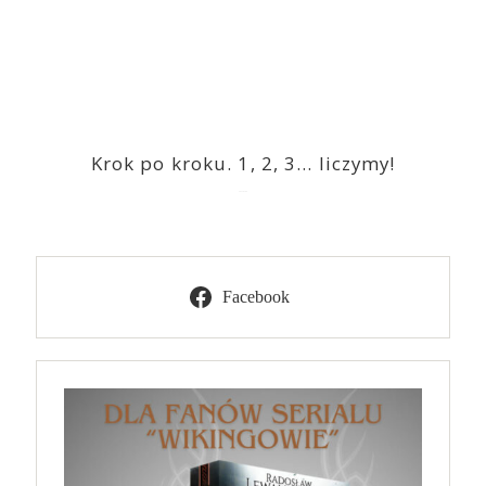
Krok po kroku. 1, 2, 3… liczymy!
2023-03-09
Facebook