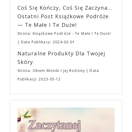
imprezę. W kwietniu widzimy się po raz kolejny w
wszystkim – swoim unikalnym poczuciem humoru.
EXPO XXI!
Coś Się Kończy, Coś Się Zaczyna...
„Bo się boi” w kinach od 21 kwietnia.
Ostatni Post Książkowe Podróże
— Te Małe I Te Duże!
Strona: Książkowe Podróże - Te Małe I Te Duże!
Data Publikacji: 2024-02-01
Naturalne Produkty Dla Twojej
Skóry.
Strona: Okiem Moniki I Jej Rodziny
Data
Publikacji: 2023-05-12