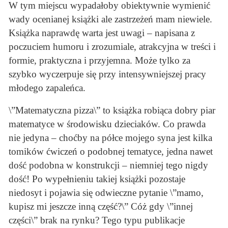
W tym miejscu wypadałoby obiektywnie wymienić
wady ocenianej książki ale zastrzeżeń mam niewiele.
Książka naprawdę warta jest uwagi – napisana z
poczuciem humoru i zrozumiale, atrakcyjna w treści i
formie, praktyczna i przyjemna. Może tylko za
szybko wyczerpuje się przy intensywniejszej pracy
młodego zapaleńca.
\”Matematyczna pizza\” to książka robiąca dobry piar
matematyce w środowisku dzieciaków. Co prawda
nie jedyna – choćby na półce mojego syna jest kilka
tomików ćwiczeń o podobnej tematyce, jedna nawet
dość podobna w konstrukcji – niemniej tego nigdy
dość! Po wypełnieniu takiej książki pozostaje
niedosyt i pojawia się odwieczne pytanie \”mamo,
kupisz mi jeszcze inną część?\” Cóż gdy \”innej
części\” brak na rynku? Tego typu publikacje