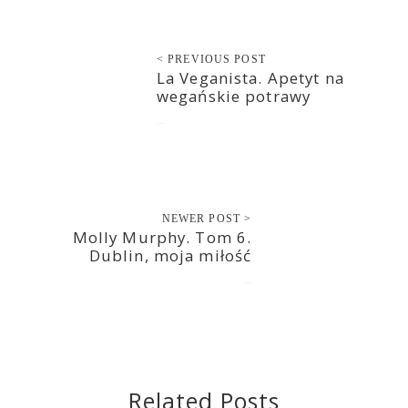
< PREVIOUS POST
La Veganista. Apetyt na
wegańskie potrawy
2017-07-20
NEWER POST >
Molly Murphy. Tom 6.
Dublin, moja miłość
2017-07-21
Related Posts