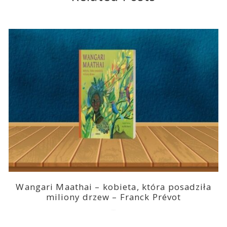
Wangari Maathai – kobieta, która posadziła
miliony drzew – Franck Prévot
2023-03-14