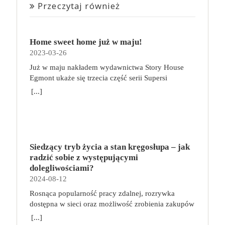
Przeczytaj również
Home sweet home już w maju!
2023-03-26
Już w maju nakładem wydawnictwa Story House
Egmont ukaże się trzecia część serii Supersi
scenarzysty Frederic Maupome. Ten tom nosi tytuł
[...]
Home sweet home. O czym tym razem poczytamy?
Troje dzieci z innej planety – Mat, Lili i Benji – są
obdarzone supermocami i wspomagane przez robota
o imieniu Al. Są rozdarte między chęcią
prowadzenia normalnego życia wśród ludzi a lękiem
Siedzący tryb życia a stan kręgosłupa – jak
przed odkryciem, kim są. W tej serii autorzy
radzić sobie z występującymi
podejmują takie tematy, jak poszukiwanie
dolegliwościami?
tożsamości, rodziny, samotności i odmienności pod
2024-08-12
przykrywką opowieści o superbohaterach. W
Rosnąca popularność pracy zdalnej, rozrywka
trzecim tomie rodzeństwo znalazło się w policyjnym
dostępna w sieci oraz możliwość zrobienia zakupów
potrzasku. Dzieci są ścigane, dlatego będą musiały
online sprawiają, że zmniejsza się nasza aktywność
opuścić swój dom i znaleźć nowe schronienie…
[...]
fizyczna. Coraz więcej siedzimy, już nie tylko w