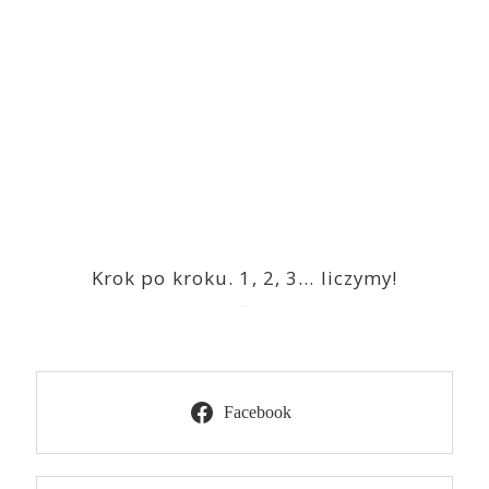
Krok po kroku. 1, 2, 3… liczymy!
2023-03-09
Facebook