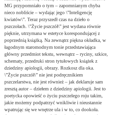
MG przypomniało o tym – zapomnianym chyba
nieco nobliście – wydając jego \”Inteligencję
kwiatów\”. Teraz przyszedł czas na dzieło o
pszczołach. \”Życie pszczół\” jest wydana równie
pięknie, utrzymana w estetyce korespondującej z
poprzednią książką. Na zewnątrz piękna okładka, w
łagodnym staromodnym tonie przedstawiająca
główny przedmiot tekstu, wewnątrz – ryciny, szkice,
schematy, przedruki stron tytułowych książek z
dziedziny apiologii, obrazy. Rozkosz dla oka.
\”Życie pszczół\” nie jest podręcznikiem
pszczelarstwa, nie jest również – jak deklaruje sam
zresztą autor – dziełem z dziedziny apiologii. Jest to
poetycka opowieść o życiu pszczelego roju takim,
jakie możemy podpatrzyć wnikliwie i nieustannie
wpatrując się we wnętrze ula i w to, co dookoła.