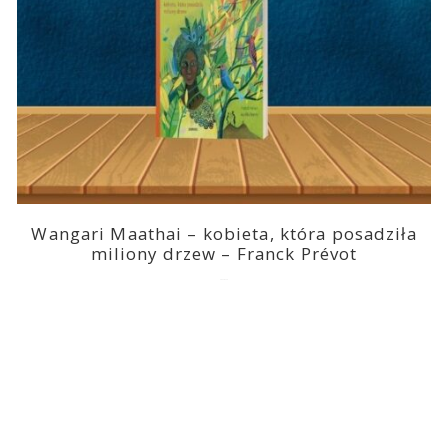
Wangari Maathai – kobieta, która posadziła
miliony drzew – Franck Prévot
2023-03-14