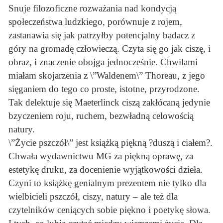
Snuje filozoficzne rozważania nad kondycją
społeczeństwa ludzkiego, porównuje z rojem,
zastanawia się jak patrzyłby potencjalny badacz z
góry na gromadę człowieczą. Czyta się go jak ciszę, i
obraz, i znaczenie obojga jednocześnie. Chwilami
miałam skojarzenia z \”Waldenem\” Thoreau, z jego
sięganiem do tego co proste, istotne, przyrodzone.
Tak delektuje się Maeterlinck ciszą zakłócaną jedynie
bzyczeniem roju, ruchem, bezwładną celowością
natury.
\”Życie pszczół\” jest książką piękną ?duszą i ciałem?.
Chwała wydawnictwu MG za piękną oprawę, za
estetykę druku, za docenienie wyjątkowości dzieła.
Czyni to książkę genialnym prezentem nie tylko dla
wielbicieli pszczół, ciszy, natury – ale też dla
czytelników ceniących sobie piękno i poetykę słowa.