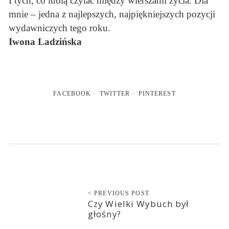
I tych, co lubią czytać między wierszami życia. Dla
mnie – jedna z najlepszych, najpiękniejszych pozycji
wydawniczych tego roku.
Iwona Ladzińska
FACEBOOK
TWITTER
PINTEREST
< PREVIOUS POST
Czy Wielki Wybuch był
głośny?