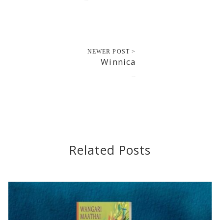
2017-08-02
NEWER POST >
Winnica
2017-08-03
Related Posts