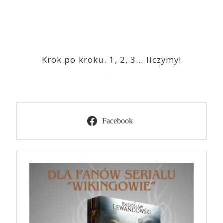
Krok po kroku. 1, 2, 3… liczymy!
2023-03-09
Facebook