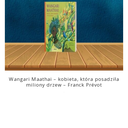
Wangari Maathai – kobieta, która posadziła
miliony drzew – Franck Prévot
2023-03-14