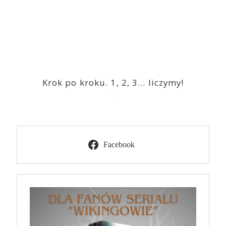
Krok po kroku. 1, 2, 3… liczymy!
2023-03-09
Facebook