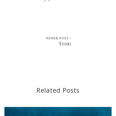
2017-08-07
NEWER POST >
Śliski
2017-08-07
Related Posts