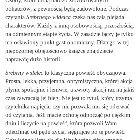
Osoby, które lubią bardzo zróżnicowanych
bohaterów, z pewnością będą zadowolone. Podczas
czytania
Srebrnego widelca
czeka nas cała plejada
charakterów. Każdy z inną osobowością, przeszłością,
na odmiennym etapie życia. W zasadzie łączy je tylko
ten osławiony punkt gastronomiczny. Dlatego w tej
niepozornej objętościowo książce znajdziecie
naprawdę dużo historii.
Srebrny widelec
to klasyczna powieść obyczajowa.
Prosta, lekka, przyjemna, optymistyczna, której akcja
płynie spokojnie i leniwie, a zwroty akacji raz na jakiś
czas zawracają jej bieg. Nie jest to tytuł, który trzyma
czytelnika napięciu czy nie pozwala mu się oderwać
od czytania. Jeśli macie ochotę odpocząć po ciężkim
dniu i liczycie na powieść, która pozwoli Wam
odetchnąć od pędu życia, sięgnijcie po tę powieść.