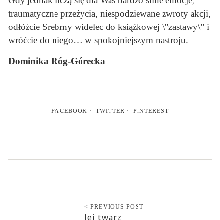
Gdy jednak liczą się dla Was bardzo silne emocje,
traumatyczne przeżycia, niespodziewane zwroty akcji,
odłóżcie Srebrny widelec do książkowej \”zastawy\” i
wróćcie do niego… w spokojniejszym nastroju.
Dominika Róg-Górecka
FACEBOOK
TWITTER
PINTEREST
< PREVIOUS POST
Jej twarz