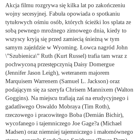
Akcja filmu rozgrywa się kilka lat po zakończeniu
wojny secesyjnej. Fabuła opowiada o spotkaniu
tytułowych ośmiu osób, których ścieżki los splata ze
sobą pewnego mroźnego zimowego dnia, kiedy to
wszyscy kryją się przed zamiecią śnieżną w tym
samym zajeździe w Wyoming. Łowca nagród John
\”Szubienica\” Ruth (Kurt Russel) trafia tam wraz z
pochwyconą przestępczynią Daisy Domergue
(Jennifer Jason Leigh), weteranem majorem
Marquisem Warrenem (Samuel L. Jackson) oraz
podającym się za szeryfa Chrisem Mannixem (Walton
Goggins). Na miejscu trafiają zaś na erudycyjnego i
gadatliwego Oswaldo Mobraya (Tim Roth),
rzeczowego i pracowitego Boba (Demián Bichir),
wycofanego i tajemniczego Joe Gage?a (Michael
Madsen) oraz niemniej tajemniczego i małomównego