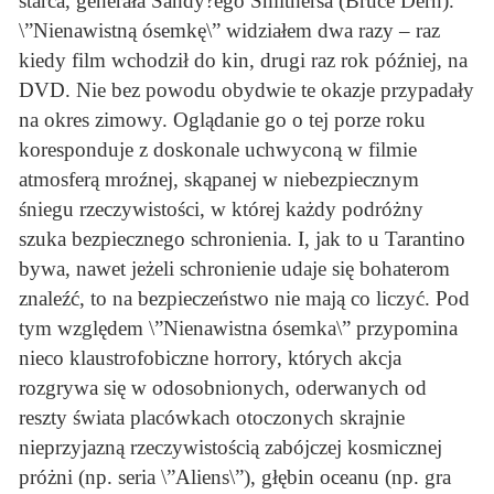
starca, generała Sandy?ego Smithersa (Bruce Dern).
\”Nienawistną ósemkę\” widziałem dwa razy – raz
kiedy film wchodził do kin, drugi raz rok później, na
DVD. Nie bez powodu obydwie te okazje przypadały
na okres zimowy. Oglądanie go o tej porze roku
koresponduje z doskonale uchwyconą w filmie
atmosferą mroźnej, skąpanej w niebezpiecznym
śniegu rzeczywistości, w której każdy podróżny
szuka bezpiecznego schronienia. I, jak to u Tarantino
bywa, nawet jeżeli schronienie udaje się bohaterom
znaleźć, to na bezpieczeństwo nie mają co liczyć. Pod
tym względem \”Nienawistna ósemka\” przypomina
nieco klaustrofobiczne horrory, których akcja
rozgrywa się w odosobnionych, oderwanych od
reszty świata placówkach otoczonych skrajnie
nieprzyjazną rzeczywistością zabójczej kosmicznej
próżni (np. seria \”Aliens\”), głębin oceanu (np. gra