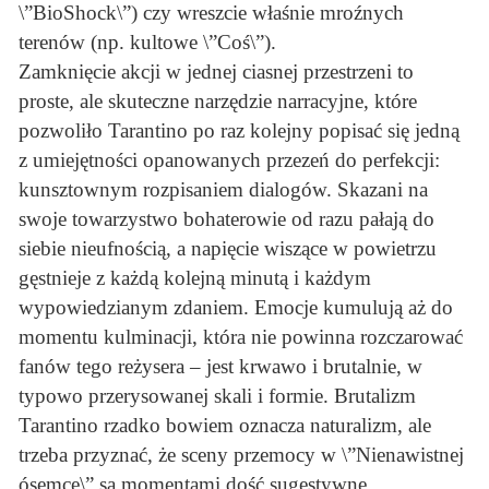
\”BioShock\”) czy wreszcie właśnie mroźnych
terenów (np. kultowe \”Coś\”).
Zamknięcie akcji w jednej ciasnej przestrzeni to
proste, ale skuteczne narzędzie narracyjne, które
pozwoliło Tarantino po raz kolejny popisać się jedną
z umiejętności opanowanych przezeń do perfekcji:
kunsztownym rozpisaniem dialogów. Skazani na
swoje towarzystwo bohaterowie od razu pałają do
siebie nieufnością, a napięcie wiszące w powietrzu
gęstnieje z każdą kolejną minutą i każdym
wypowiedzianym zdaniem. Emocje kumulują aż do
momentu kulminacji, która nie powinna rozczarować
fanów tego reżysera – jest krwawo i brutalnie, w
typowo przerysowanej skali i formie. Brutalizm
Tarantino rzadko bowiem oznacza naturalizm, ale
trzeba przyznać, że sceny przemocy w \”Nienawistnej
ósemce\” są momentami dość sugestywne.