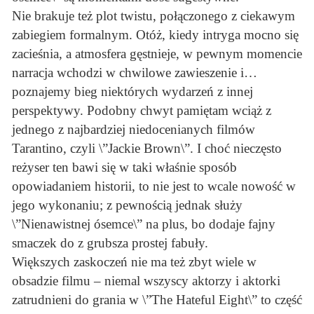
Nie brakuje też plot twistu, połączonego z ciekawym
zabiegiem formalnym. Otóż, kiedy intryga mocno się
zacieśnia, a atmosfera gęstnieje, w pewnym momencie
narracja wchodzi w chwilowe zawieszenie i…
poznajemy bieg niektórych wydarzeń z innej
perspektywy. Podobny chwyt pamiętam wciąż z
jednego z najbardziej niedocenianych filmów
Tarantino, czyli \”Jackie Brown\”. I choć nieczęsto
reżyser ten bawi się w taki właśnie sposób
opowiadaniem historii, to nie jest to wcale nowość w
jego wykonaniu; z pewnością jednak służy
\”Nienawistnej ósemce\” na plus, bo dodaje fajny
smaczek do z grubsza prostej fabuły.
Większych zaskoczeń nie ma też zbyt wiele w
obsadzie filmu – niemal wszyscy aktorzy i aktorki
zatrudnieni do grania w \”The Hateful Eight\” to część