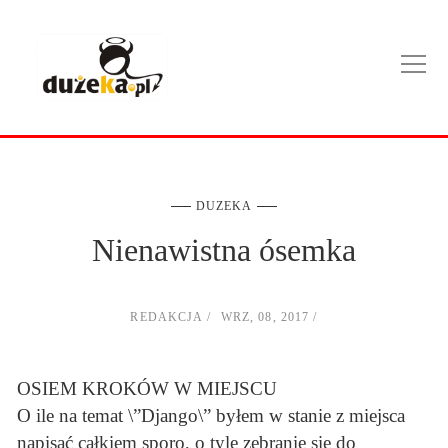
DUZEKA
Nienawistna ósemka
REDAKCJA
WRZ, 08, 2017
OSIEM KROKÓW W MIEJSCU
O ile na temat \”Django\” byłem w stanie z miejsca
napisać całkiem sporo, o tyle zebranie się do