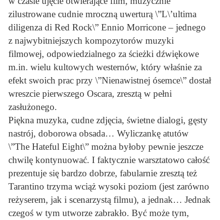
w czasie ujęcie otwierające film, muzycznie
zilustrowane cudnie mroczną uwerturą \”L\’ultima
diligenza di Red Rock\” Ennio Morricone – jednego
z najwybitniejszych kompozytorów muzyki
filmowej, odpowiedzialnego za ścieżki dźwiękowe
m.in. wielu kultowych westernów, który właśnie za
efekt swoich prac przy \”Nienawistnej ósemce\” dostał
wreszcie pierwszego Oscara, zresztą w pełni
zasłużonego.
Piękna muzyka, cudne zdjęcia, świetne dialogi, gęsty
nastrój, doborowa obsada… Wyliczankę atutów
\”The Hateful Eight\” można byłoby pewnie jeszcze
chwilę kontynuować. I faktycznie warsztatowo całość
prezentuje się bardzo dobrze, fabularnie zresztą też
Tarantino trzyma wciąż wysoki poziom (jest zarówno
reżyserem, jak i scenarzystą filmu), a jednak… Jednak
czegoś w tym utworze zabrakło. Być może tym,