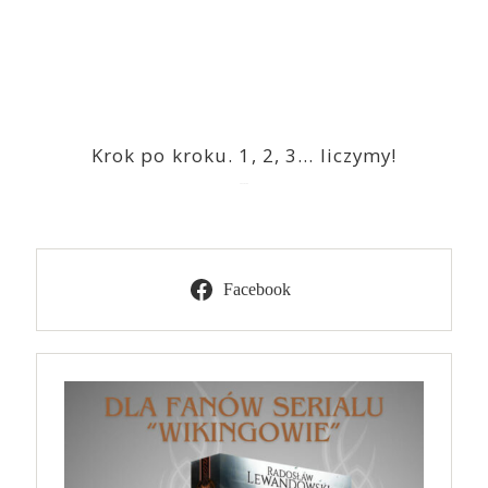
Krok po kroku. 1, 2, 3… liczymy!
2023-03-09
Facebook