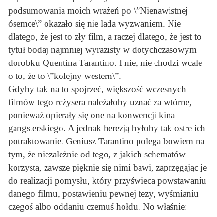
podsumowania moich wrażeń po \”Nienawistnej
ósemce\” okazało się nie lada wyzwaniem. Nie
dlatego, że jest to zły film, a raczej dlatego, że jest to
tytuł bodaj najmniej wyrazisty w dotychczasowym
dorobku Quentina Tarantino. I nie, nie chodzi wcale
o to, że to \”kolejny western\”.
Gdyby tak na to spojrzeć, większość wczesnych
filmów tego reżysera należałoby uznać za wtórne,
ponieważ opierały się one na konwencji kina
gangsterskiego. A jednak herezją byłoby tak ostre ich
potraktowanie. Geniusz Tarantino polega bowiem na
tym, że niezależnie od tego, z jakich schematów
korzysta, zawsze pięknie się nimi bawi, zaprzęgając je
do realizacji pomysłu, który przyświeca powstawaniu
danego filmu, postawieniu pewnej tezy, wyśmianiu
czegoś albo oddaniu czemuś hołdu. No właśnie: