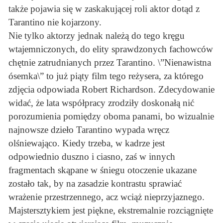
także pojawia się w zaskakującej roli aktor dotąd z
Tarantino nie kojarzony.
Nie tylko aktorzy jednak należą do tego kręgu
wtajemniczonych, do elity sprawdzonych fachowców
chętnie zatrudnianych przez Tarantino. \”Nienawistna
ósemka\” to już piąty film tego reżysera, za którego
zdjęcia odpowiada Robert Richardson. Zdecydowanie
widać, że lata współpracy zrodziły doskonałą nić
porozumienia pomiędzy oboma panami, bo wizualnie
najnowsze dzieło Tarantino wypada wręcz
olśniewająco. Kiedy trzeba, w kadrze jest
odpowiednio duszno i ciasno, zaś w innych
fragmentach skąpane w śniegu otoczenie ukazane
zostało tak, by na zasadzie kontrastu sprawiać
wrażenie przestrzennego, acz wciąż nieprzyjaznego.
Majstersztykiem jest piękne, ekstremalnie rozciągnięte