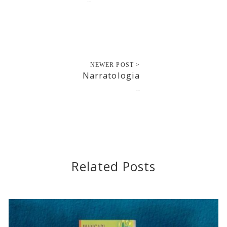
2017-09-07
NEWER POST >
Narratologia
2017-09-08
Related Posts