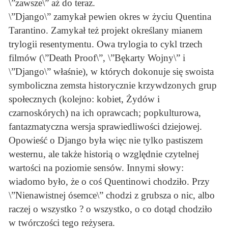
\”zawsze\” aż do teraz.
\”Django\” zamykał pewien okres w życiu Quentina
Tarantino. Zamykał też projekt określany mianem
trylogii resentymentu. Owa trylogia to cykl trzech
filmów (\”Death Proof\”, \”Bękarty Wojny\” i
\”Django\” właśnie), w których dokonuje się swoista
symboliczna zemsta historycznie krzywdzonych grup
społecznych (kolejno: kobiet, Żydów i
czarnoskórych) na ich oprawcach; popkulturowa,
fantazmatyczna wersja sprawiedliwości dziejowej.
Opowieść o Django była więc nie tylko pastiszem
westernu, ale także historią o względnie czytelnej
wartości na poziomie sensów. Innymi słowy:
wiadomo było, że o coś Quentinowi chodziło. Przy
\”Nienawistnej ósemce\” chodzi z grubsza o nic, albo
raczej o wszystko ? o wszystko, o co dotąd chodziło
w twórczości tego reżysera.