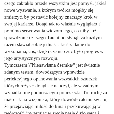
czego zabrakło przede wszystkim jest pomysł, jakieś
nowe wyzwanie, z którym twórca mógłby się
zmierzyć, by postawić kolejny znaczący krok w
swojej karierze. Dotąd tak to właśnie wyglądało ?
pomimo serwowania widzom tego, co niby już
sprawdzone i z czego Tarantino słynął, za każdym
razem stawiał sobie jednak jakieś zadanie do
wykonania; coś, dzięki czemu czuć było progres w
jego artystycznym rozwoju.
Tymczasem \”Nienawistna ósemka\” jest świetnie
zdanym testem, dowodzącym wprawdzie
perfekcyjnego opanowania wszystkich sztuczek,
których reżyser dotąd się nauczył, ale w żadnym
wypadku nie podnoszącym poprzeczki. To trochę za
mało jak na wizjonera, który dowiódł całemu światu,
że przejawiając miłość do kina i przekuwając ją w
twórczość, inwestując w swoją pasję dużo serca i