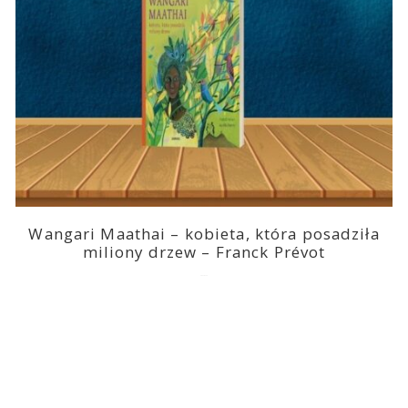
Wangari Maathai – kobieta, która posadziła
miliony drzew – Franck Prévot
2023-03-14