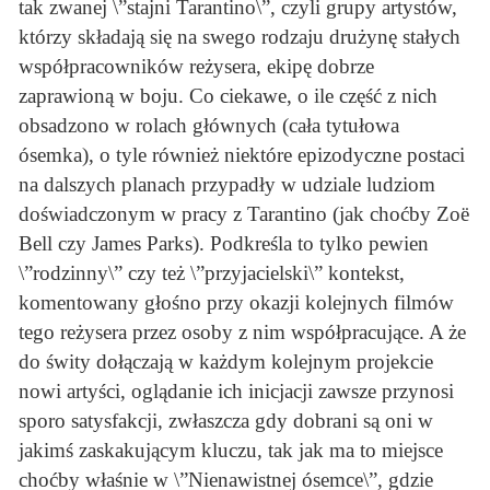
tak zwanej \”stajni Tarantino\”, czyli grupy artystów,
którzy składają się na swego rodzaju drużynę stałych
współpracowników reżysera, ekipę dobrze
zaprawioną w boju. Co ciekawe, o ile część z nich
obsadzono w rolach głównych (cała tytułowa
ósemka), o tyle również niektóre epizodyczne postaci
na dalszych planach przypadły w udziale ludziom
doświadczonym w pracy z Tarantino (jak choćby Zoë
Bell czy James Parks). Podkreśla to tylko pewien
\”rodzinny\” czy też \”przyjacielski\” kontekst,
komentowany głośno przy okazji kolejnych filmów
tego reżysera przez osoby z nim współpracujące. A że
do świty dołączają w każdym kolejnym projekcie
nowi artyści, oglądanie ich inicjacji zawsze przynosi
sporo satysfakcji, zwłaszcza gdy dobrani są oni w
jakimś zaskakującym kluczu, tak jak ma to miejsce
choćby właśnie w \”Nienawistnej ósemce\”, gdzie