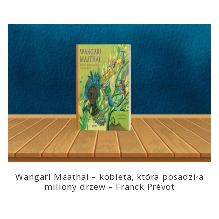
Wangari Maathai – kobieta, która posadziła
miliony drzew – Franck Prévot
2023-03-14