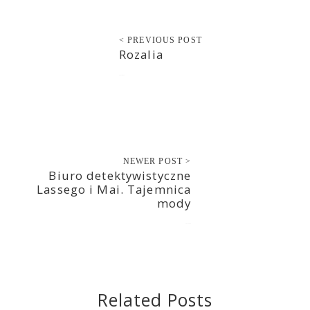
< PREVIOUS POST
Rozalia
2017-10-17
NEWER POST >
Biuro detektywistyczne
Lassego i Mai. Tajemnica
mody
2017-10-18
Related Posts