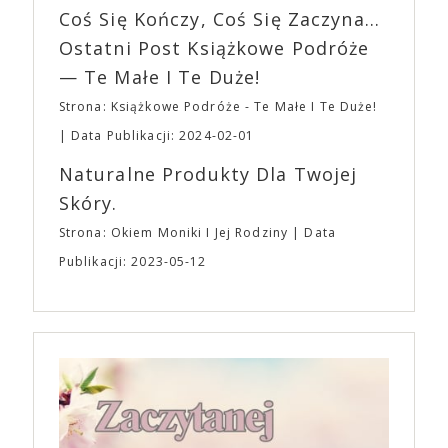
EXPO XXI!
Coś Się Kończy, Coś Się Zaczyna...
„Bo się boi” w kinach od 21 kwietnia.
Ostatni Post Książkowe Podróże
— Te Małe I Te Duże!
Strona: Książkowe Podróże - Te Małe I Te Duże!
Data Publikacji: 2024-02-01
Naturalne Produkty Dla Twojej
Skóry.
Strona: Okiem Moniki I Jej Rodziny
Data
Publikacji: 2023-05-12