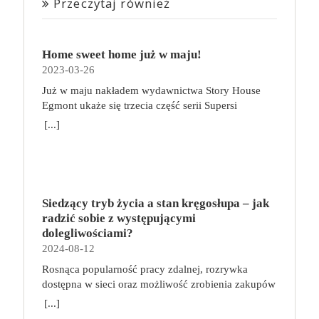
Przeczytaj również
Home sweet home już w maju!
2023-03-26
Już w maju nakładem wydawnictwa Story House
Egmont ukaże się trzecia część serii Supersi
scenarzysty Frederic Maupome. Ten tom nosi tytuł
[...]
Home sweet home. O czym tym razem poczytamy?
Troje dzieci z innej planety – Mat, Lili i Benji – są
obdarzone supermocami i wspomagane przez robota
o imieniu Al. Są rozdarte między chęcią
prowadzenia normalnego życia wśród ludzi a lękiem
Siedzący tryb życia a stan kręgosłupa – jak
przed odkryciem, kim są. W tej serii autorzy
radzić sobie z występującymi
podejmują takie tematy, jak poszukiwanie
dolegliwościami?
tożsamości, rodziny, samotności i odmienności pod
2024-08-12
przykrywką opowieści o superbohaterach. W
Rosnąca popularność pracy zdalnej, rozrywka
trzecim tomie rodzeństwo znalazło się w policyjnym
dostępna w sieci oraz możliwość zrobienia zakupów
potrzasku. Dzieci są ścigane, dlatego będą musiały
online sprawiają, że zmniejsza się nasza aktywność
opuścić swój dom i znaleźć nowe schronienie…
[...]
fizyczna. Coraz więcej siedzimy, już nie tylko w
Tytuł: Home sweet home. Supersi. Tom 3 Seria: