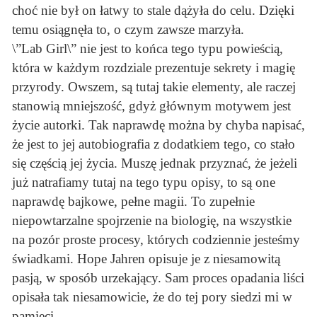
choć nie był on łatwy to stale dążyła do celu. Dzięki
temu osiągnęła to, o czym zawsze marzyła.
\”Lab Girl\” nie jest to końca tego typu powieścią,
która w każdym rozdziale prezentuje sekrety i magię
przyrody. Owszem, są tutaj takie elementy, ale raczej
stanowią mniejszość, gdyż głównym motywem jest
życie autorki. Tak naprawdę można by chyba napisać,
że jest to jej autobiografia z dodatkiem tego, co stało
się częścią jej życia. Muszę jednak przyznać, że jeżeli
już natrafiamy tutaj na tego typu opisy, to są one
naprawdę bajkowe, pełne magii. To zupełnie
niepowtarzalne spojrzenie na biologię, na wszystkie
na pozór proste procesy, których codziennie jesteśmy
świadkami. Hope Jahren opisuje je z niesamowitą
pasją, w sposób urzekający. Sam proces opadania liści
opisała tak niesamowicie, że do tej pory siedzi mi w
pamięci.