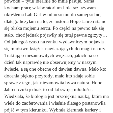
powodu – tytuł idealnie do mnie pasuje. Sama
kocham pracę w laboratorium i nie raz używam
określenia Lab Girl w odniesieniu do samej siebie,
dlatego liczyłam na to, że historia Hope Jahren stanie
się bliska mojemu sercu. Po części na pewno tak się
stało, choć jednak pojawiły się tutaj pewne zgrzyty…
Od jakiegoś czasu na rynku wydawniczym pojawia
się mnóstwo książek nawiązujących do magii natury.
Traktują o niesamowitych więziach, jakich na co
dzień tak naprawdę nie obserwujemy w naszym
świecie, a są one obecne od dawien dawna. Mało kto
docenia piękno przyrody, mało kto zdaje sobie
sprawę z tego, jak niesamowita bywa natura. Hope
Jahren czuła jednak to od lat swojej młodości.
Wiedziała, że biologia jest przepiękną nauką, która ma
wiele do zaoferowania i właśnie dlatego postanowiła
pójść w tym kierunku. Wybrała kierunek kariery i