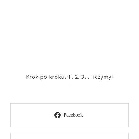
Krok po kroku. 1, 2, 3… liczymy!
2023-03-09
Facebook