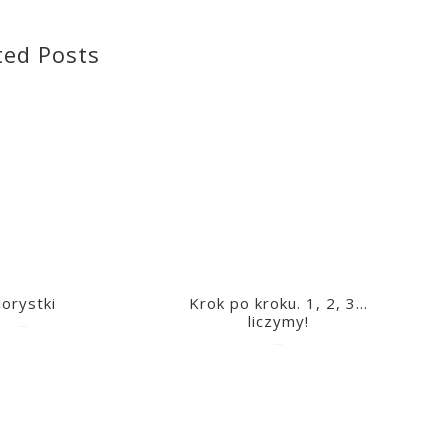
ted Posts
lorystki
Krok po kroku. 1, 2, 3…
liczymy!
2023-03-09
2023-03-09