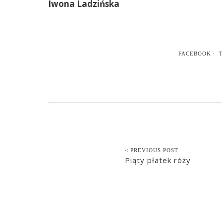
Iwona Ladzińska
FACEBOOK
< PREVIOUS POST
Piąty płatek róży
2017-11-19