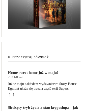
Przeczytaj również
Home sweet home już w maju!
2023-03-26
Już w maju nakładem wydawnictwa Story House
Egmont ukaże się trzecia część serii Supersi
scenarzysty Frederic Maupome. Ten tom nosi tytuł
[...]
Home sweet home. O czym tym razem poczytamy?
Troje dzieci z innej planety – Mat, Lili i Benji – są
Siedzący tryb życia a stan kręgosłupa – jak
obdarzone supermocami i wspomagane przez