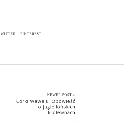
TWITTER
PINTEREST
NEWER POST >
Córki Wawelu. Opowieść
o jagiellońskich
królewnach
2017-11-20