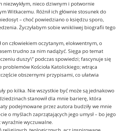
m niezwykłym, nieco dziwnym i potwornie
nym Witkacemu. Różnił ich głównie stosunek do
niedosyt – choć powiedziano o księdzu sporo,
dzenia. Życzyłabym sobie wnikliwej biografii tego
ył on człowiekiem oczytanym, elokwentnym, o
zasem trudno za nim nadążyć. Sięga po temat
eczeniu duszy\” podczas spowiedzi; fascynuje się
e problemów Kościoła Katolickiego; wtrąca
szczęście obszernymi przypisami, co ułatwia
uły po kilka. Nie wszystkie być może są jednakowo
ziedzinach stanowił dla mnie barierę, która
tematy podejmowane przez autora budziły we mnie
cie o myślach zaprzątających jego umysł – bo jego
t wyraźnie wyczuwalne.
 religijnych, teologicznych, acz inspirowane