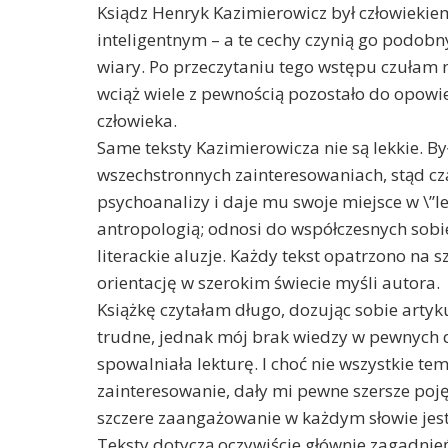
Ksiądz Henryk Kazimierowicz był człowiekie
inteligentnym – a te cechy czynią go podob
wiary. Po przeczytaniu tego wstępu czułam 
wciąż wiele z pewnością pozostało do opowie
człowieka.
Same teksty Kazimierowicza nie są lekkie. B
wszechstronnych zainteresowaniach, stąd c
psychoanalizy i daje mu swoje miejsce w \”l
antropologią; odnosi do współczesnych sobi
literackie aluzje. Każdy tekst opatrzono na 
orientację w szerokim świecie myśli autora.
Książkę czytałam długo, dozując sobie artyk
trudne, jednak mój brak wiedzy w pewnych d
spowalniała lekturę. I choć nie wszystkie 
zainteresowanie, dały mi pewne szersze poję
szczere zaangażowanie w każdym słowie jes
Teksty dotyczą oczywiście głównie zagadnień