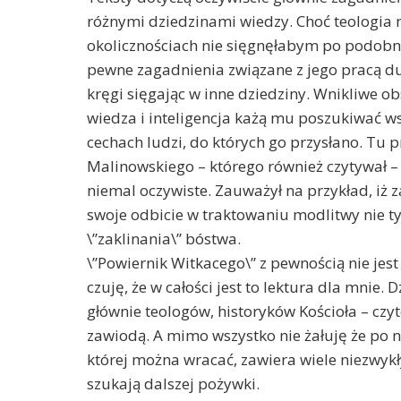
różnymi dziedzinami wiedzy. Choć teologia n
okolicznościach nie sięgnęłabym po podobne
pewne zagadnienia związane z jego pracą dus
kręgi sięgając w inne dziedziny. Wnikliwe o
wiedza i inteligencja każą mu poszukiwać w
cechach ludzi, do których go przysłano. Tu p
Malinowskiego – którego również czytywał – 
niemal oczywiste. Zauważył na przykład, iż 
swoje odbicie w traktowaniu modlitwy nie tyl
\”zaklinania\” bóstwa.
\”Powiernik Witkacego\” z pewnością nie jest
czuję, że w całości jest to lektura dla mnie.
głównie teologów, historyków Kościoła – cz
zawiodą. A mimo wszystko nie żałuję że po ni
której można wracać, zawiera wiele niezwykły
szukają dalszej pożywki.