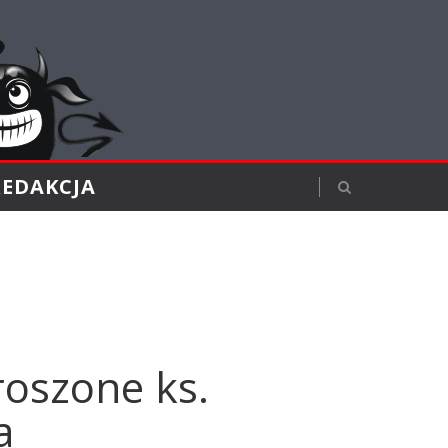
REDAKCJA
roszone ks.
a