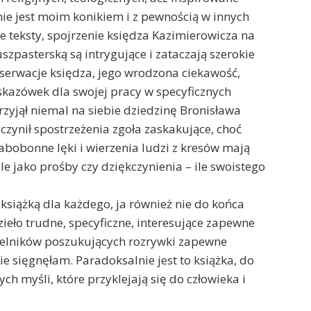
ie jest moim konikiem i z pewnością w innych
 teksty, spojrzenie księdza Kazimierowicza na
zpasterską są intrygujące i zataczają szerokie
bserwacje księdza, jego wrodzona ciekawość,
skazówek dla swojej pracy w specyficznych
rzyjął niemal na siebie dziedzinę Bronisława
czynił spostrzeżenia zgoła zaskakujące, choć
zabobonne lęki i wierzenia ludzi z kresów mają
e jako prośby czy dziękczynienia – ile swoistego
 książką dla każdego, ja również nie do końca
 Dzieło trudne, specyficzne, interesujące zapewne
ytelników poszukujących rozrywki zapewne
e sięgnęłam. Paradoksalnie jest to książka, do
ch myśli, które przyklejają się do człowieka i