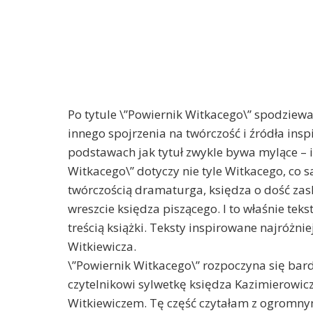
Po tytule \”Powiernik Witkacego\” spodziewa
innego spojrzenia na twórczość i źródła ins
podstawach jak tytuł zwykle bywa mylące – i
Witkacego\” dotyczy nie tyle Witkacego, co
twórczością dramaturga, księdza o dość zas
wreszcie księdza piszącego. I to właśnie te
treścią książki. Teksty inspirowane najróżn
Witkiewicza.
\”Powiernik Witkacego\” rozpoczyna się bar
czytelnikowi sylwetkę księdza Kazimierowicza
Witkiewiczem. Tę część czytałam z ogromn