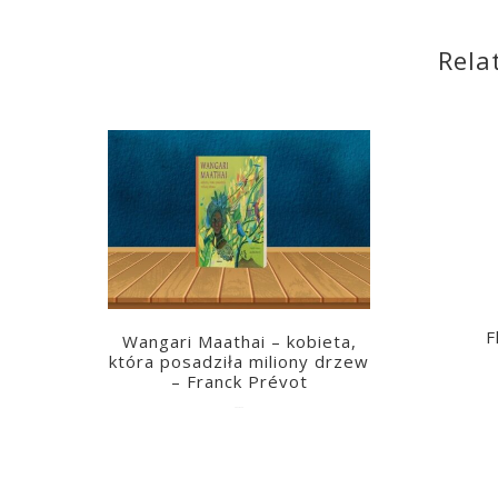
Rela
F
Wangari Maathai – kobieta,
która posadziła miliony drzew
– Franck Prévot
2023-03-14