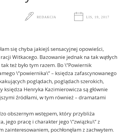
REDAKCJA
LIS, 19, 2017
łam się chyba jakiejś sensacyjnej opowieści,
piracji Witkacego. Bazowanie jednak na tak wątłych
 tak też było tym razem. Bo \”Powiernik
 samego \”powiernika\” – księdza zafascynowanego
kakujących poglądach, poglądach szerokich,
ksty księdza Henryka Kazimierowicza są głównie
iejszymi źródłami, w tym również – dramatami
dzo obszernym wstępem, który przybliża
, jego pracę i charakter jego \”związku\” z
ym zainteresowaniem, pochłonęłam z zachwytem.