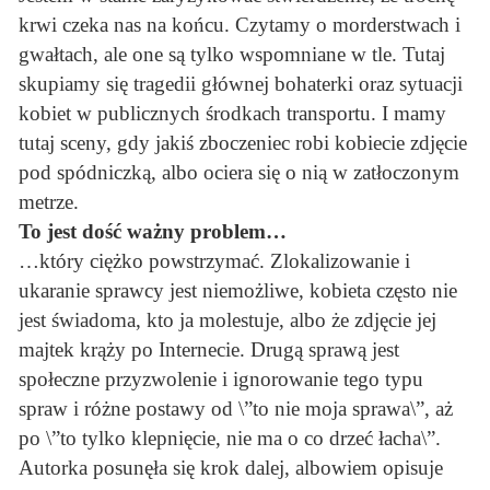
krwi czeka nas na końcu. Czytamy o morderstwach i
gwałtach, ale one są tylko wspomniane w tle. Tutaj
skupiamy się tragedii głównej bohaterki oraz sytuacji
kobiet w publicznych środkach transportu. I mamy
tutaj sceny, gdy jakiś zboczeniec robi kobiecie zdjęcie
pod spódniczką, albo ociera się o nią w zatłoczonym
metrze.
To jest dość ważny problem…
…który ciężko powstrzymać. Zlokalizowanie i
ukaranie sprawcy jest niemożliwe, kobieta często nie
jest świadoma, kto ja molestuje, albo że zdjęcie jej
majtek krąży po Internecie. Drugą sprawą jest
społeczne przyzwolenie i ignorowanie tego typu
spraw i różne postawy od \”to nie moja sprawa\”, aż
po \”to tylko klepnięcie, nie ma o co drzeć łacha\”.
Autorka posunęła się krok dalej, albowiem opisuje