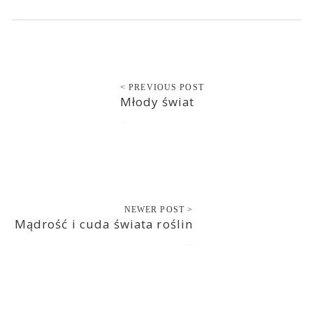
< PREVIOUS POST
Młody świat
2017-11-23
NEWER POST >
Mądrość i cuda świata roślin
2017-11-24