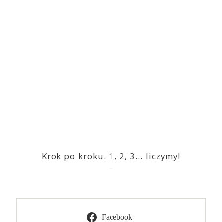
Krok po kroku. 1, 2, 3… liczymy!
2023-03-09
Facebook