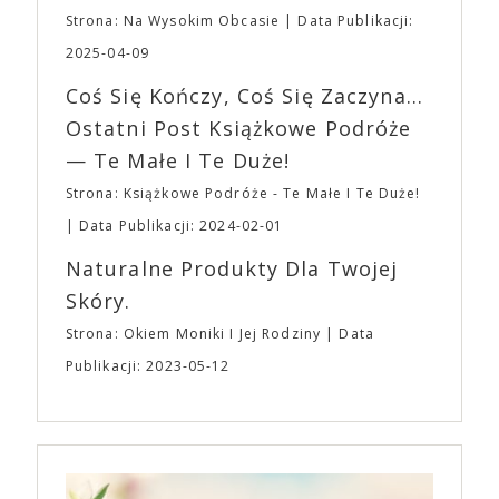
„Midsommar. W biały dzień” zrealizował najbardziej
planujemy Strefę FoodTrucków. Życzymy Wam
Strona: Na Wysokim Obcasie
Data Publikacji:
osobisty film, który pozwolił mu w pełni podzielić
fantastycznego czasu oczekiwania na nadchodzącą
się z widzami swoimi lękami, wizją świata, a przede
2025-04-09
imprezę. W kwietniu widzimy się po raz kolejny w
wszystkim – swoim unikalnym poczuciem humoru.
EXPO XXI!
Coś Się Kończy, Coś Się Zaczyna...
„Bo się boi” w kinach od 21 kwietnia.
Ostatni Post Książkowe Podróże
— Te Małe I Te Duże!
Strona: Książkowe Podróże - Te Małe I Te Duże!
Data Publikacji: 2024-02-01
Naturalne Produkty Dla Twojej
Skóry.
Strona: Okiem Moniki I Jej Rodziny
Data
Publikacji: 2023-05-12