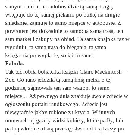
samym kubku, na autobus idzie tą samą drogą,
wstępuje do tej samej piekarni po bułkę na drugie
śniadanie, zajmuje to samo miejsce w autobusie. Z
powrotem jest dokładnie to samo: ta sama trasa, ten
sam market i zakupy na obiad. Ta sama knajpka raz w
tygodniu, ta sama trasa do biegania, ta sama
księgarnia po wypłacie, wciąż to samo.
Fabuła.
Tak też robiła bohaterka książki Claire Mackintosh –
Zoe. Co rano jeździła tą samą linią metra, o tej
godzinie, zajmowała ten sam wagon, to samo
miejsce… Aż pewnego dnia znajduje swoje zdjęcie w
ogłoszeniu portalu randkowego. Zdjęcie jest
niewyraźnie jakby robione z ukrycia. W innych
numerach tej gazety widzi kobiety, które padły, lub
padną wkrótce ofiarą przestępstwa: od kradzieży po