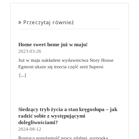
Przeczytaj również
Home sweet home już w maju!
2023-03-26
Już w maju nakładem wydawnictwa Story House
Egmont ukaże się trzecia część serii Supersi
scenarzysty Frederic Maupome. Ten tom nosi tytuł
[...]
Home sweet home. O czym tym razem poczytamy?
Troje dzieci z innej planety – Mat, Lili i Benji – są
obdarzone supermocami i wspomagane przez robota
o imieniu Al. Są rozdarte między chęcią
prowadzenia normalnego życia wśród ludzi a lękiem
Siedzący tryb życia a stan kręgosłupa – jak
przed odkryciem, kim są. W tej serii autorzy
radzić sobie z występującymi
podejmują takie tematy, jak poszukiwanie
dolegliwościami?
tożsamości, rodziny, samotności i odmienności pod
2024-08-12
przykrywką opowieści o superbohaterach. W
Rosnąca popularność pracy zdalnej, rozrywka
trzecim tomie rodzeństwo znalazło się w policyjnym