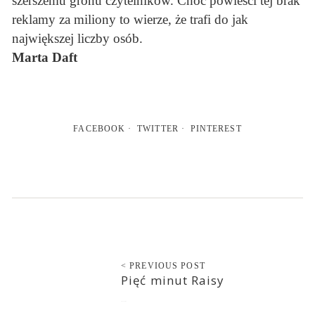
szerszemu gronu czytelników. Choć powieści tej brak
reklamy za miliony to wierze, że trafi do jak
największej liczby osób.
Marta Daft
FACEBOOK
TWITTER
PINTEREST
< PREVIOUS POST
Pięć minut Raisy
2017-12-02