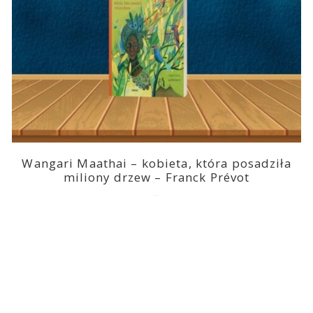
Wangari Maathai – kobieta, która posadziła
miliony drzew – Franck Prévot
2023-03-14