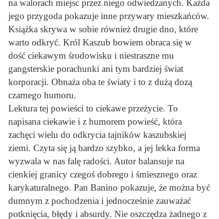
na walorach miejsc przez niego odwiedzanych. Każda
jego przygoda pokazuje inne przywary mieszkańców.
Książka skrywa w sobie również drugie dno, które
warto odkryć. Król Kaszub bowiem obraca się w
dość ciekawym środowisku i niestraszne mu
gangsterskie porachunki ani tym bardziej świat
korporacji. Obnaża oba te światy i to z dużą dozą
czarnego humoru.
Lektura tej powieści to ciekawe przeżycie. To
napisana ciekawie i z humorem powieść, która
zachęci wielu do odkrycia tajników kaszubskiej
ziemi. Czyta się ją bardzo szybko, a jej lekka forma
wyzwala w nas falę radości. Autor balansuje na
cienkiej granicy czegoś dobrego i śmiesznego oraz
karykaturalnego. Pan Banino pokazuje, że można być
dumnym z pochodzenia i jednocześnie zauważać
potknięcia, błędy i absurdy. Nie oszczędza żadnego z