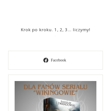
Krok po kroku. 1, 2, 3… liczymy!
2023-03-09
Facebook