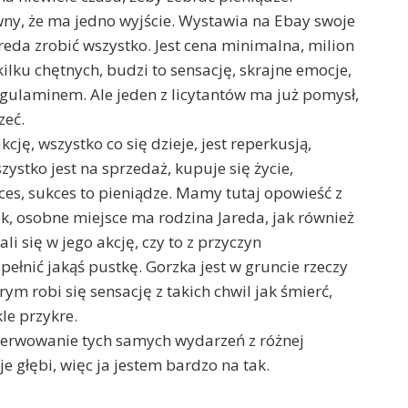
ewny, że ma jedno wyjście. Wystawia na Ebay swoje
areda zrobić wszystko. Jest cena minimalna, milion
kilku chętnych, budzi to sensację, skrajne emocje,
egulaminem. Ale jeden z licytantów ma już pomysł,
zeć.
cję, wszystko co się dzieje, jest reperkusją,
zystko jest na sprzedaż, kupuje się życie,
ces, sukces to pieniądze. Mamy tutaj opowieść z
ak, osobne miejsce ma rodzina Jareda, jak również
i się w jego akcję, czy to z przyczyn
pełnić jakąś pustkę. Gorzka jest w gruncie rzeczy
rym robi się sensację z takich chwil jak śmierć,
kle przykre.
serwowanie tych samych wydarzeń z różnej
e głębi, więc ja jestem bardzo na tak.