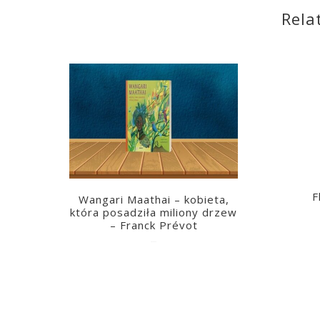
Rela
F
Wangari Maathai – kobieta,
która posadziła miliony drzew
– Franck Prévot
2023-03-14