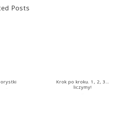
ted Posts
lorystki
Krok po kroku. 1, 2, 3…
liczymy!
2023-03-09
2023-03-09