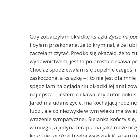
Gdy zobaczyłam okładkę książki
Życie na po
i byłam przekonana, że to kryminał, a że lub
zaczęłam czytać. Prędko się okazało, że to z
wydawnictwem, jest to po prostu ciekawa p
Chociaż spodziewałam się zupełnie czegoś 
zaskoczona, a książkę – i to nie jest dla mn
spędziłam na oglądaniu okładki iej analizow
najlepsza… Jestem ciekawa, czy autor pokusi 
Jared ma udane życie, ma kochającą rodzinę
ludzi, ale co niezwykłe w tym wieku ma świe
wrażenie sympatycznej. Sielanka kończy się,
w mózgu, a jedyna terapia na jaką może liczy
kosztuje, że córki trzeba wykształcić, a sam