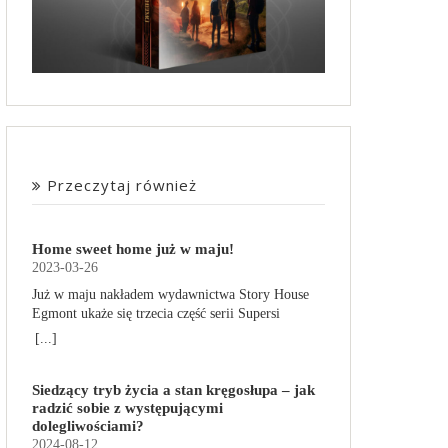
Przeczytaj również
Home sweet home już w maju!
2023-03-26
Już w maju nakładem wydawnictwa Story House
Egmont ukaże się trzecia część serii Supersi
scenarzysty Frederic Maupome. Ten tom nosi tytuł
[...]
Home sweet home. O czym tym razem poczytamy?
Troje dzieci z innej planety – Mat, Lili i Benji – są
Siedzący tryb życia a stan kręgosłupa – jak
obdarzone supermocami i wspomagane przez
radzić sobie z występującymi
robota o imieniu Al. Są rozdarte między chęcią
dolegliwościami?
prowadzenia normalnego życia wśród ludzi a
2024-08-12
lękiem przed odkryciem, kim są. W tej serii