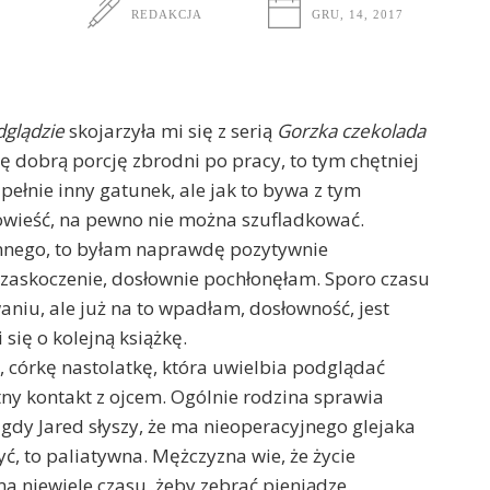
REDAKCJA
GRU, 14, 2017
dglądzie
skojarzyła mi się z serią
Gorzka czekolada
ię dobrą porcję zbrodni po pracy, to tym chętniej
upełnie inny gatunek, ale jak to bywa z tym
owieść, na pewno nie można szufladkować.
innego, to byłam naprawdę pozytywnie
ie zaskoczenie, dosłownie pochłonęłam. Sporo czasu
aniu, ale już na to wpadłam, dosłowność, jest
się o kolejną książkę.
, córkę nastolatkę, która uwielbia podglądać
tny kontakt z ojcem. Ogólnie rodzina sprawia
 gdy Jared słyszy, że ma nieoperacyjnego glejaka
ć, to paliatywna. Mężczyzna wie, że życie
 ma niewiele czasu, żeby zebrać pieniądze.