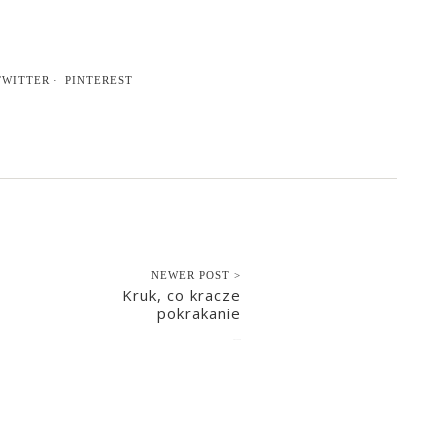
TWITTER
PINTEREST
NEWER POST >
Kruk, co kracze
pokrakanie
2017-12-14