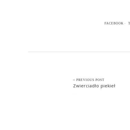
FACEBOOK
< PREVIOUS POST
Zwierciadło piekieł
2017-12-13