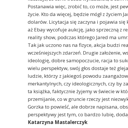
Postanawia więc, zrobić to, co może, jest p
życie. Kto da więcej, będzie mógł z życiem J
dolarów. Licytacja się zaczyna i pojawia się 
aż Ebay wycofuje aukcję, jako sprzeczną z r
reality show, podczas którego Jared ma umr
Tak jak uczono nas na fizyce, akcja budzi reak
wcześniejszych zdarzeń. Drugie założenie, ws
ideologię, dobre samopoczucie, racja to suk
wielu perspektyw, swój głos dostaje też glej
ludzie, którzy z jakiegoś powodu zaangażowal
merkantylnych, czy ideologicznych, czy by za
ta książka, faktycznie żyjemy w świecie w któ
przemijanie, co w gruncie rzeczy jest niezwy
Gorzka to powieść, ale dobrze napisana, ob
perspektywy jest tym, co bardzo lubię, dodaj
Katarzyna Mastalerczyk