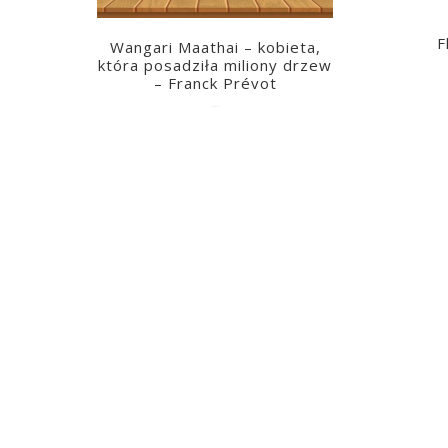
F
Wangari Maathai – kobieta,
która posadziła miliony drzew
– Franck Prévot
2023-03-14