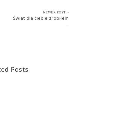
NEWER POST >
Świat dla ciebie zrobiłem
2017-12-22
ted Posts