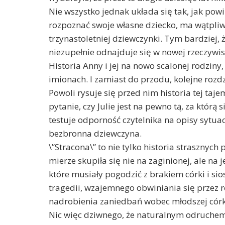
Nie wszystko jednak układa się tak, jak pow
rozpoznać swoje własne dziecko, ma wątpliwo
trzynastoletniej dziewczynki. Tym bardziej,
niezupełnie odnajduje się w nowej rzeczywis
Historia Anny i jej na nowo scalonej rodziny,
imionach. I zamiast do przodu, kolejne rozdzi
Powoli rysuje się przed nim historia tej taje
pytanie, czy Julie jest na pewno tą, za którą
testuje odporność czytelnika na opisy sytuac
bezbronna dziewczyna.
\”Stracona\” to nie tylko historia strasznyc
mierze skupiła się nie na zaginionej, ale na j
które musiały pogodzić z brakiem córki i si
tragedii, wzajemnego obwiniania się przez r
nadrobienia zaniedbań wobec młodszej córk
Nic więc dziwnego, że naturalnym odruchem 