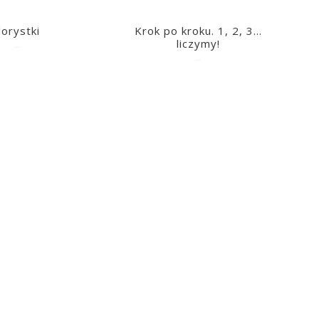
lorystki
Krok po kroku. 1, 2, 3…
liczymy!
2023-03-09
2023-03-09