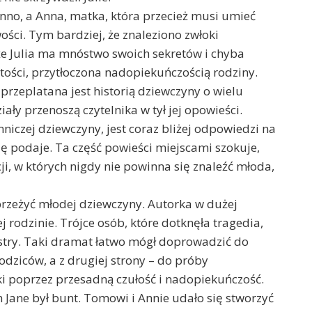
inno, a Anna, matka, która przecież musi umieć
ści. Tym bardziej, że znaleziono zwłoki
 że Julia ma mnóstwo swoich sekretów i chyba
tości, przytłoczona nadopiekuńczością rodziny.
 przeplatana jest historią dziewczyny o wielu
ały przenoszą czytelnika w tył jej opowieści.
mniczej dziewczyny, jest coraz bliżej odpowiedzi na
 się podaje. Ta część powieści miejscami szokuje,
ji, w których nigdy nie powinna się znaleźć młoda,
h przeżyć młodej dziewczyny. Autorka w dużej
ej rodzinie. Trójce osób, które dotknęła tragedia,
ostry. Taki dramat łatwo mógł doprowadzić do
odziców, a z drugiej strony – do próby
i poprzez przesadną czułość i nadopiekuńczość.
Jane był bunt. Tomowi i Annie udało się stworzyć