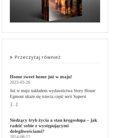
Przeczytaj również
Home sweet home już w maju!
2023-03-26
Już w maju nakładem wydawnictwa Story House
Egmont ukaże się trzecia część serii Supersi
scenarzysty Frederic Maupome. Ten tom nosi tytuł
[...]
Home sweet home. O czym tym razem poczytamy?
Troje dzieci z innej planety – Mat, Lili i Benji – są
Siedzący tryb życia a stan kręgosłupa – jak
obdarzone supermocami i wspomagane przez
radzić sobie z występującymi
robota o imieniu Al. Są rozdarte między chęcią
dolegliwościami?
prowadzenia normalnego życia wśród ludzi a
2024-08-12
lękiem przed odkryciem, kim są. W tej serii