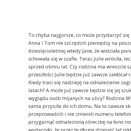
To chyba najgorsze, co może przydarzyć się r
Anna i Tom nie szczędzili pieniędzy na posz
dziesięcioletniej wtedy Jane, że widziała po
schowała się w szafie. Teraz Julie wróciła, 
sprzed ośmiu lat. Czy rodzina ma wreszcie sz
przeszłości Julie będzie już zawsze zakłócał
Kiedy traci się nadzieję na odnalezienie zagi
latach? A może już zawsze będzie się jej szu
wyglądu osób mijanych na ulicy? Rodzina Whi
sama przyszła do ich domu. Na to zawsze skryc
przeprowadzili i nie zmienili numeru telefo
przygarnąć odnalezioną córeczkę na łono rodz
wydarzyło, że przez te długie dziesięć lat nikt