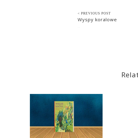
< PREVIOUS POST
Wyspy koralowe
2017-12-21
Rela