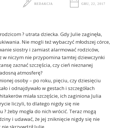
REDAKCJA
GRU, 22, 2017
odzicom ? utrata dziecka. Gdy Julie zaginęła,
ukiwania. Nie mogli też wybaczyć młodszej córce,
rwanie siostry i zamiast alarmować rodziców,
lecz w niczym nie przypomina tamtej dziewczynki
ansę zaznać szczęścia, czy cień nieznanej
 radosną atmosferę?
nionej osoby – po roku, pięciu, czy dziesięciu
kało i odnajdywało w gestach i szczegółach
takerów miała szczęście, ich zaginiona Julia
ie liczyli, to dlatego nigdy się nie
nu ? żeby mogła do nich wrócić. Teraz mogą
iny i udawać, że jej zniknięcie nigdy się nie
 nie skrzywdził Julie.