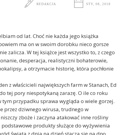
REDAKCJA
STY, 08, 2018
biam od lat. Choć nie każda jego książka
 bowiem ma on w swoim dorobku nieco gorsze
nie zalicza. W tej książce jest wszystko to, z czego
onanie, desperacja, realistyczni bohaterowie,
pokalipsy, a otrzymacie historię, która pochłonie
den z właścicieli największych farm w Stanach, Ed
o tej pory niespotykaną zarazę. O ile co roku
 w tym przypadku sprawa wygląda o wiele gorzej.
e przez dziwnego wirusa, trudnego w
 niszczy zboże i zaczyna atakować inne rośliny
ą, podstawowe produkty służące do wyżywienia
ród świata z dnia na dzień stacza się na dno.