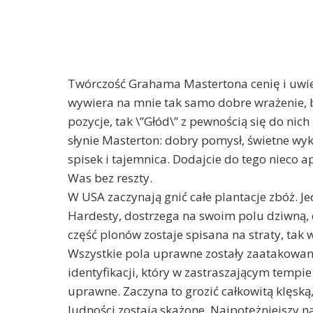
Twórczość Grahama Mastertona cenię i uwiel
wywiera na mnie tak samo dobre wrażenie,
pozycje, tak \”Głód\” z pewnością się do nich 
słynie Masterton: dobry pomysł, świetne wyk
spisek i tajemnica. Dodajcie do tego nieco a
Was bez reszty.
W USA zaczynają gnić całe plantacje zbóż. Je
Hardesty, dostrzega na swoim polu dziwną, d
część plonów zostaje spisana na straty, tak
Wszystkie pola uprawne zostały zaatakowan
identyfikacji, który w zastraszającym tempie
uprawne. Zaczyna to grozić całkowitą klęsk
ludności zostają skażone. Najpotężniejszy na