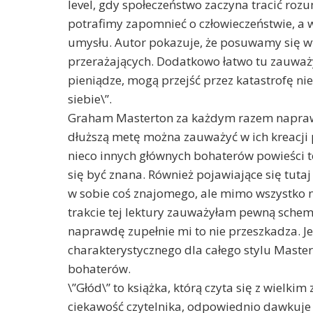
level, gdy społeczeństwo zaczyna tracić roz
potrafimy zapomnieć o człowieczeństwie, a
umysłu. Autor pokazuje, że posuwamy się w
przerażających. Dodatkowo łatwo tu zauważyć
pieniądze, mogą przejść przez katastrofę ni
siebie\”.
Graham Masterton za każdym razem naprawd
dłuższą metę można zauważyć w ich kreacji
nieco innych głównych bohaterów powieści te
się być znana. Również pojawiające się tutaj
w sobie coś znajomego, ale mimo wszystko nie
trakcie tej lektury zauważyłam pewną schem
naprawdę zupełnie mi to nie przeszkadza. J
charakterystycznego dla całego stylu Mast
bohaterów.
\”Głód\” to książka, którą czyta się z wiel
ciekawość czytelnika, odpowiednio dawkuje n