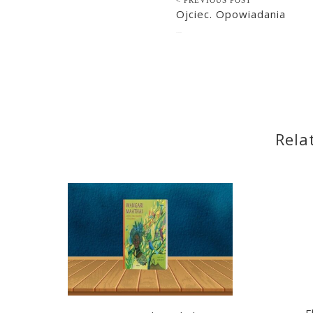
Ojciec. Opowiadania
2018-01-08
Rela