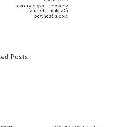
Sekrety piękna. Sposoby
na urodę, makijaż i
pewność siebie
2018-01-08
ted Posts