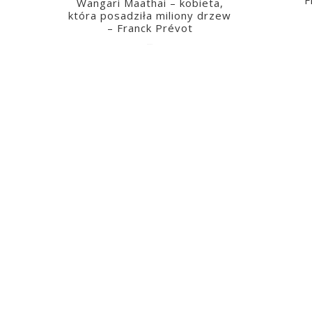
F
Wangari Maathai – kobieta,
która posadziła miliony drzew
– Franck Prévot
2023-03-14