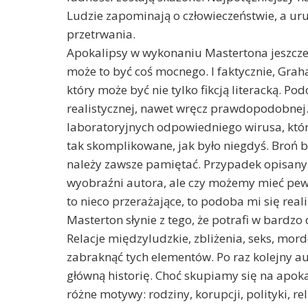
Ludzie zapominają o człowieczeństwie, a uru
przetrwania.
Apokalipsy w wykonaniu Mastertona jeszcze 
może to być coś mocnego. I faktycznie, Gra
który może być nie tylko fikcją literacką. Pod
realistycznej, nawet wręcz prawdopodobnej.
laboratoryjnych odpowiedniego wirusa, który 
tak skomplikowane, jak było niegdyś. Broń 
należy zawsze pamiętać. Przypadek opisany w
wyobraźni autora, ale czy możemy mieć pewność
to nieco przerażające, to podoba mi się reali
Masterton słynie z tego, że potrafi w bard
Relacje międzyludzkie, zbliżenia, seks, mord
zabraknąć tych elementów. Po raz kolejny a
główną historię. Choć skupiamy się na apokali
różne motywy: rodziny, korupcji, polityki, re