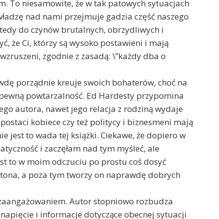
um. To niesamowite, że w tak patowych sytuacjach
 władzę nad nami przejmuje gadzia część naszego
tedy do czynów brutalnych, obrzydliwych i
, że Ci, którzy są wysoko postawieni i mają
ewzruszeni, zgodnie z zasadą: \”każdy dba o
ę porządnie kreuje swoich bohaterów, choć na
 pewną powtarzalność. Ed Hardesty przypomina
go autora, nawet jego relacja z rodziną wydaje
 postaci kobiece czy też politycy i biznesmeni mają
 jest to wada tej książki. Ciekawe, że dopiero w
atyczność i zaczęłam nad tym myśleć, ale
est to w moim odczuciu po prostu coś dosyć
ertona, a poza tym tworzy on naprawdę dobrych
kim zaangażowaniem. Autor stopniowo rozbudza
apięcie i informacje dotyczące obecnej sytuacji