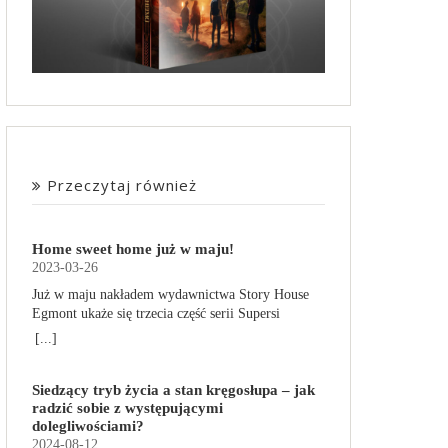
Przeczytaj również
Home sweet home już w maju!
2023-03-26
Już w maju nakładem wydawnictwa Story House
Egmont ukaże się trzecia część serii Supersi
scenarzysty Frederic Maupome. Ten tom nosi tytuł
[...]
Home sweet home. O czym tym razem poczytamy?
Troje dzieci z innej planety – Mat, Lili i Benji – są
Siedzący tryb życia a stan kręgosłupa – jak
obdarzone supermocami i wspomagane przez
radzić sobie z występującymi
robota o imieniu Al. Są rozdarte między chęcią
dolegliwościami?
prowadzenia normalnego życia wśród ludzi a
2024-08-12
lękiem przed odkryciem, kim są. W tej serii