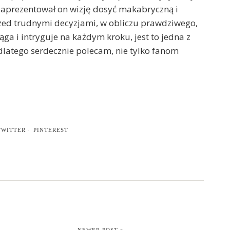
 zaprezentował on wizję dosyć makabryczną i
rzed trudnymi decyzjami, w obliczu prawdziwego,
a i intryguje na każdym kroku, jest to jedna z
, dlatego serdecznie polecam, nie tylko fanom
TWITTER
PINTEREST
NEWER POST >