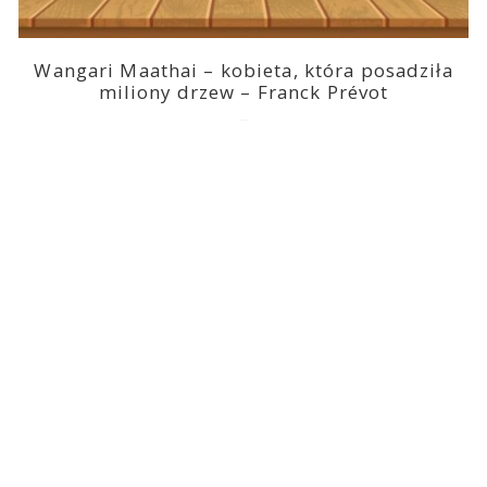
Wangari Maathai – kobieta, która posadziła
miliony drzew – Franck Prévot
2023-03-14