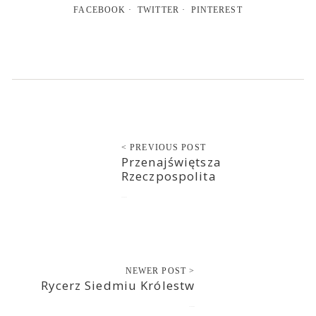
FACEBOOK
TWITTER
PINTEREST
< PREVIOUS POST
Przenajświętsza
Rzeczpospolita
2018-03-05
NEWER POST >
Rycerz Siedmiu Królestw
2018-03-05