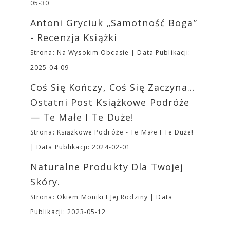
jednego z najbardziej interesujących współczesnych
05-30
mogą lub nie powinni tego robić czyli Gości,
reżyserów, Ariego Astera, z Joaquinem Phoenixem
Wystawców i Obsługi. Na terenie hali nie zabraknie
Antoni Gryciuk „Samotność Boga”
(„Joker”, „Ona”) w swojej najbardziej zaskakującej
Waszych ulubionych Wystawców serwujących
roli. Twórca kultowych „Dziedzictwo. Hereditary” i
- Recenzja Książki
napoje oraz drobne przekąski a przed halą
„Midsommar. W biały dzień” zrealizował najbardziej
planujemy Strefę FoodTrucków. Życzymy Wam
Strona: Na Wysokim Obcasie
Data Publikacji:
osobisty film, który pozwolił mu w pełni podzielić
fantastycznego czasu oczekiwania na nadchodzącą
się z widzami swoimi lękami, wizją świata, a przede
2025-04-09
imprezę. W kwietniu widzimy się po raz kolejny w
wszystkim – swoim unikalnym poczuciem humoru.
EXPO XXI!
Coś Się Kończy, Coś Się Zaczyna...
„Bo się boi” w kinach od 21 kwietnia.
Ostatni Post Książkowe Podróże
— Te Małe I Te Duże!
Strona: Książkowe Podróże - Te Małe I Te Duże!
Data Publikacji: 2024-02-01
Naturalne Produkty Dla Twojej
Skóry.
Strona: Okiem Moniki I Jej Rodziny
Data
Publikacji: 2023-05-12