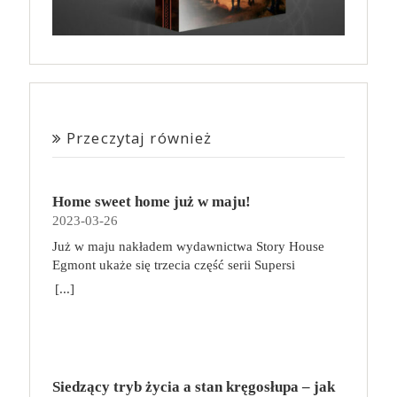
Przeczytaj również
Home sweet home już w maju!
2023-03-26
Już w maju nakładem wydawnictwa Story House
Egmont ukaże się trzecia część serii Supersi
scenarzysty Frederic Maupome. Ten tom nosi tytuł
[...]
Home sweet home. O czym tym razem poczytamy?
Troje dzieci z innej planety – Mat, Lili i Benji – są
obdarzone supermocami i wspomagane przez robota
o imieniu Al. Są rozdarte między chęcią
prowadzenia normalnego życia wśród ludzi a lękiem
Siedzący tryb życia a stan kręgosłupa – jak
przed odkryciem, kim są. W tej serii autorzy