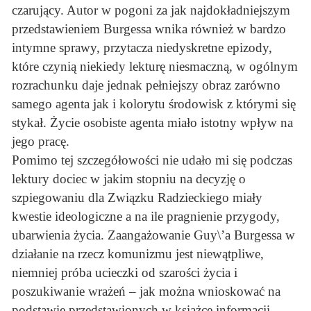
czarujący. Autor w pogoni za jak najdokładniejszym
przedstawieniem Burgessa wnika również w bardzo
intymne sprawy, przytacza niedyskretne epizody,
które czynią niekiedy lekturę niesmaczną, w ogólnym
rozrachunku daje jednak pełniejszy obraz zarówno
samego agenta jak i kolorytu środowisk z którymi się
stykał. Życie osobiste agenta miało istotny wpływ na
jego pracę.
Pomimo tej szczegółowości nie udało mi się podczas
lektury dociec w jakim stopniu na decyzję o
szpiegowaniu dla Związku Radzieckiego miały
kwestie ideologiczne a na ile pragnienie przygody,
ubarwienia życia. Zaangażowanie Guy\’a Burgessa w
działanie na rzecz komunizmu jest niewątpliwe,
niemniej próba ucieczki od szarości życia i
poszukiwanie wrażeń – jak można wnioskować na
podstawie przedstawionych w książce informacji –