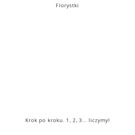
Florystki
2023-03-09
Krok po kroku. 1, 2, 3… liczymy!
2023-03-09