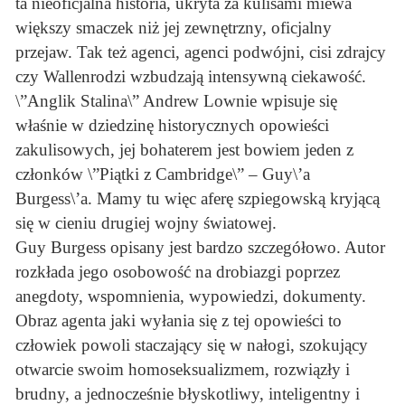
ta nieoficjalna historia, ukryta za kulisami miewa
większy smaczek niż jej zewnętrzny, oficjalny
przejaw. Tak też agenci, agenci podwójni, cisi zdrajcy
czy Wallenrodzi wzbudzają intensywną ciekawość.
\”Anglik Stalina\” Andrew Lownie wpisuje się
właśnie w dziedzinę historycznych opowieści
zakulisowych, jej bohaterem jest bowiem jeden z
członków \”Piątki z Cambridge\” – Guy\’a
Burgess\’a. Mamy tu więc aferę szpiegowską kryjącą
się w cieniu drugiej wojny światowej.
Guy Burgess opisany jest bardzo szczegółowo. Autor
rozkłada jego osobowość na drobiazgi poprzez
anegdoty, wspomnienia, wypowiedzi, dokumenty.
Obraz agenta jaki wyłania się z tej opowieści to
człowiek powoli staczający się w nałogi, szokujący
otwarcie swoim homoseksualizmem, rozwiązły i
brudny, a jednocześnie błyskotliwy, inteligentny i