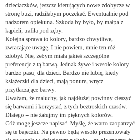
dzieciaczków, jeszcze kierujących nowe zdobycze w
stronę buzi, radziłabym poczekać. Ewentualnie pod
nadzorem opiekuna. Szkoda by było, by małpa z
kąpieli, trafiła pod zęby.
Kolejna sprawa to kolory, bardzo chwytliwe,
zwracające uwagę. I nie powiem, mnie ten róż
zdobył. Nie, żebym miała jakieś szczególne
preferencje z tą barwą. Jednak żywe i wesołe kolory
bardzo pasuj dla dzieci. Bardzo nie lubię, kiedy
książeczki dla dzieci, mają ponure, wręcz
przytłaczające barwy.
Uważam, że maluchy, jak najdłużej powinny cieszyć
się barwami i korzystać, z tych beztroskich czasów.
Dlatego – nie żałujmy im pięknych kolorów.
Cóż mogę jeszcze napisać. Myślę, że warto zaopatrzyć
się te bajeczki. Na pewno będą wesoło prezentowały