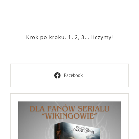
Krok po kroku. 1, 2, 3… liczymy!
2023-03-09
Facebook