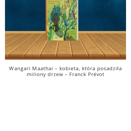
Wangari Maathai – kobieta, która posadziła
miliony drzew – Franck Prévot
2023-03-14