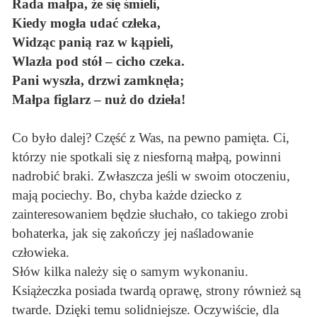
Rada małpa, że się śmieli,
Kiedy mogła udać człeka,
Widząc panią raz w kąpieli,
Wlazła pod stół – cicho czeka.
Pani wyszła, drzwi zamknęła;
Małpa figlarz – nuż do dzieła!
Co było dalej? Część z Was, na pewno pamięta. Ci,
którzy nie spotkali się z niesforną małpą, powinni
nadrobić braki. Zwłaszcza jeśli w swoim otoczeniu,
mają pociechy. Bo, chyba każde dziecko z
zainteresowaniem będzie słuchało, co takiego zrobi
bohaterka, jak się zakończy jej naśladowanie
człowieka.
Słów kilka należy się o samym wykonaniu.
Książeczka posiada twardą oprawę, strony również są
twarde. Dzięki temu solidniejsze. Oczywiście, dla