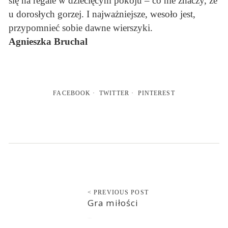
się na regale w dziecięcym pokoju – co nie znaczy, że
u dorosłych gorzej. I najważniejsze, wesoło jest,
przypomnieć sobie dawne wierszyki.
Agnieszka Bruchal
FACEBOOK
TWITTER
PINTEREST
< PREVIOUS POST
Gra miłości
2018-03-05