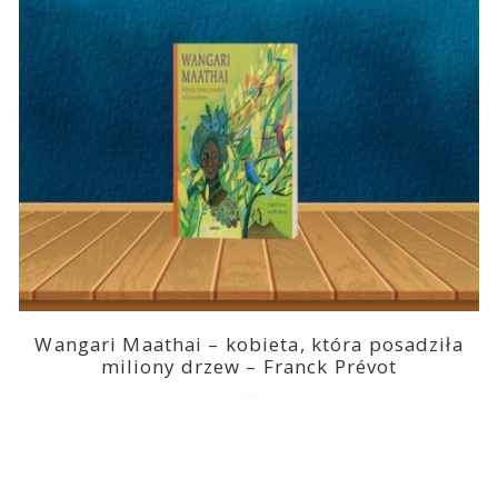
Wangari Maathai – kobieta, która posadziła
miliony drzew – Franck Prévot
2023-03-14