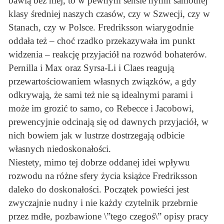
bawią bez niej, to w pewnym sensie hymn samotnej
klasy średniej naszych czasów, czy w Szwecji, czy w
Stanach, czy w Polsce. Fredriksson wiarygodnie
oddała też – choć rzadko przekazywała im punkt
widzenia – reakcję przyjaciół na rozwód bohaterów.
Pernilla i Max oraz Syrsa-Li i Claes reagują
przewartościowaniem własnych związków, a gdy
odkrywają, że sami też nie są idealnymi parami i
może im grozić to samo, co Rebecce i Jacobowi,
prewencyjnie odcinają się od dawnych przyjaciół, w
nich bowiem jak w lustrze dostrzegają odbicie
własnych niedoskonałości.
Niestety, mimo tej dobrze oddanej idei wpływu
rozwodu na różne sfery życia książce Fredriksson
daleko do doskonałości. Początek powieści jest
zwyczajnie nudny i nie każdy czytelnik przebrnie
przez mdłe, pozbawione \”tego czegoś\” opisy pracy