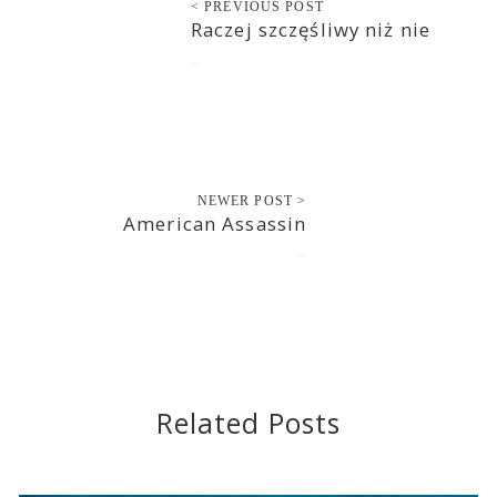
< PREVIOUS POST
Raczej szczęśliwy niż nie
2018-03-05
NEWER POST >
American Assassin
2018-03-06
Related Posts