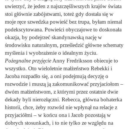
uwierzyć, że jeden z najszczęśliwszych krajów świata
stoi głównie zabójstwami, toteż gdy dostała się w
moje ręce szwedzka powieść bez trupa, byłam niemal
podekscytowana. Powieści obyczajowe to doskonała
okazja, by podejrzeć skandynawską nację w
środowisku naturalnym, prześledzić główne schematy
myślenia i wyobrażenie o idealnym życiu.
Pożegnalne przyjęcie
Anny Fredriksson obiecuje to
wszystko. Oto wieloletnie małżeństwo Rebekki i
Jacoba rozpadło się, a oni podejmują decyzję o
rozwodzie i muszą ją zakomunikować przyjaciołom –
dwóm małżeństwom, z którymi przez ostatnie dwie
dekady byli nierozłączni. Rebecca, główna bohaterka
historii, chce, żeby rozwód nie wpłynął na relacje z
przyjaciółmi – w końcu ona i Jacob pozostają w
dobrych stosunkach, i to nie tylko ze względu na