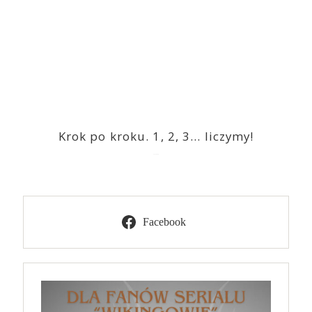
Krok po kroku. 1, 2, 3… liczymy!
2023-03-09
Facebook