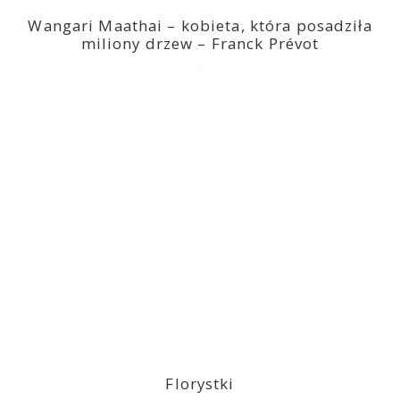
Wangari Maathai – kobieta, która posadziła
miliony drzew – Franck Prévot
2023-03-14
Florystki