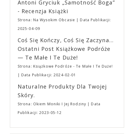
Wystawców i Obsługi. Na terenie hali nie zabraknie
Antoni Gryciuk „Samotność Boga”
(„Joker”, „Ona”) w swojej najbardziej zaskakującej
Waszych ulubionych Wystawców serwujących
roli. Twórca kultowych „Dziedzictwo. Hereditary” i
- Recenzja Książki
napoje oraz drobne przekąski a przed halą
„Midsommar. W biały dzień” zrealizował najbardziej
planujemy Strefę FoodTrucków. Życzymy Wam
Strona: Na Wysokim Obcasie
Data Publikacji:
osobisty film, który pozwolił mu w pełni podzielić
fantastycznego czasu oczekiwania na nadchodzącą
się z widzami swoimi lękami, wizją świata, a przede
2025-04-09
imprezę. W kwietniu widzimy się po raz kolejny w
wszystkim – swoim unikalnym poczuciem humoru.
EXPO XXI!
Coś Się Kończy, Coś Się Zaczyna...
„Bo się boi” w kinach od 21 kwietnia.
Ostatni Post Książkowe Podróże
— Te Małe I Te Duże!
Strona: Książkowe Podróże - Te Małe I Te Duże!
Data Publikacji: 2024-02-01
Naturalne Produkty Dla Twojej
Skóry.
Strona: Okiem Moniki I Jej Rodziny
Data
Publikacji: 2023-05-12