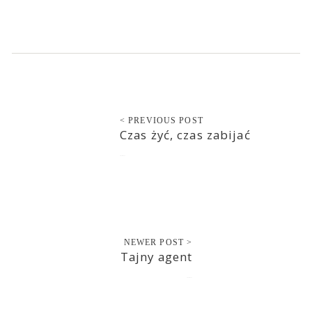
< PREVIOUS POST
Czas żyć, czas zabijać
2018-03-11
NEWER POST >
Tajny agent
2018-03-13