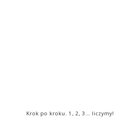
2023-03-09
Krok po kroku. 1, 2, 3… liczymy!
2023-03-09