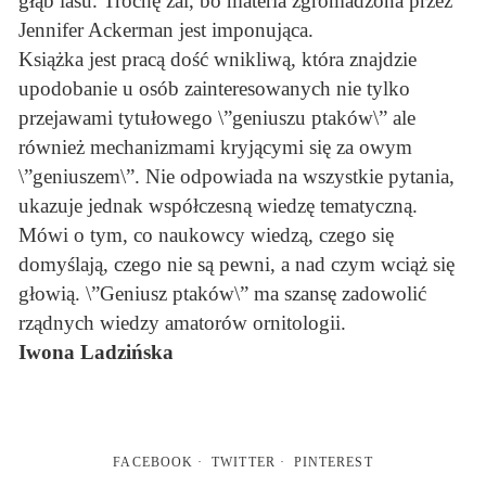
głąb lasu. Trochę żal, bo materia zgromadzona przez
Jennifer Ackerman jest imponująca.
Książka jest pracą dość wnikliwą, która znajdzie
upodobanie u osób zainteresowanych nie tylko
przejawami tytułowego \”geniuszu ptaków\” ale
również mechanizmami kryjącymi się za owym
\”geniuszem\”. Nie odpowiada na wszystkie pytania,
ukazuje jednak współczesną wiedzę tematyczną.
Mówi o tym, co naukowcy wiedzą, czego się
domyślają, czego nie są pewni, a nad czym wciąż się
głowią. \”Geniusz ptaków\” ma szansę zadowolić
rządnych wiedzy amatorów ornitologii.
Iwona Ladzińska
FACEBOOK
TWITTER
PINTEREST