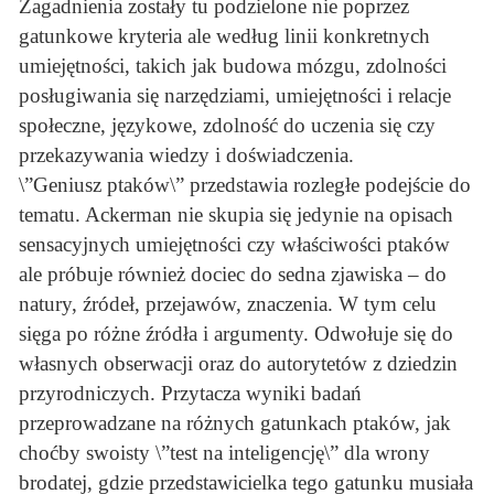
Zagadnienia zostały tu podzielone nie poprzez
gatunkowe kryteria ale według linii konkretnych
umiejętności, takich jak budowa mózgu, zdolności
posługiwania się narzędziami, umiejętności i relacje
społeczne, językowe, zdolność do uczenia się czy
przekazywania wiedzy i doświadczenia.
\”Geniusz ptaków\” przedstawia rozległe podejście do
tematu. Ackerman nie skupia się jedynie na opisach
sensacyjnych umiejętności czy właściwości ptaków
ale próbuje również dociec do sedna zjawiska – do
natury, źródeł, przejawów, znaczenia. W tym celu
sięga po różne źródła i argumenty. Odwołuje się do
własnych obserwacji oraz do autorytetów z dziedzin
przyrodniczych. Przytacza wyniki badań
przeprowadzane na różnych gatunkach ptaków, jak
choćby swoisty \”test na inteligencję\” dla wrony
brodatej, gdzie przedstawicielka tego gatunku musiała