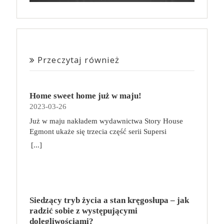
Przeczytaj również
Home sweet home już w maju!
2023-03-26
Już w maju nakładem wydawnictwa Story House
Egmont ukaże się trzecia część serii Supersi
scenarzysty Frederic Maupome. Ten tom nosi tytuł
[...]
Home sweet home. O czym tym razem poczytamy?
Troje dzieci z innej planety – Mat, Lili i Benji – są
obdarzone supermocami i wspomagane przez robota
o imieniu Al. Są rozdarte między chęcią
prowadzenia normalnego życia wśród ludzi a lękiem
Siedzący tryb życia a stan kręgosłupa – jak
przed odkryciem, kim są. W tej serii autorzy
radzić sobie z występującymi
podejmują takie tematy, jak poszukiwanie
dolegliwościami?