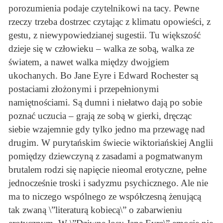
porozumienia podaje czytelnikowi na tacy. Pewne
rzeczy trzeba dostrzec czytając z klimatu opowieści, z
gestu, z niewypowiedzianej sugestii. Tu większość
dzieje się w człowieku – walka ze sobą, walka ze
światem, a nawet walka między dwojgiem
ukochanych. Bo Jane Eyre i Edward Rochester są
postaciami złożonymi i przepełnionymi
namiętnościami. Są dumni i niełatwo dają po sobie
poznać uczucia – grają ze sobą w gierki, dręcząc
siebie wzajemnie gdy tylko jedno ma przewagę nad
drugim. W purytańskim świecie wiktoriańskiej Anglii
pomiędzy dziewczyną z zasadami a pogmatwanym
brutalem rodzi się napięcie nieomal erotyczne, pełne
jednocześnie troski i sadyzmu psychicznego. Ale nie
ma to niczego wspólnego ze współczesną żenującą
tak zwaną \”literaturą kobiecą\” o zabarwieniu