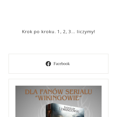
Krok po kroku. 1, 2, 3… liczymy!
2023-03-09
Facebook