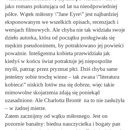
jako romans pokutująca od lat na nieodpowiedniej
półce. Wątek miłosny \”Jane Eyre\” jest najbardziej
eksponowanym we wszelkich opisach, recenzjach i
wersjach filmowych. Ale chyba nie tak widziała swoje
dzieło autorka, która od początku posługiwała się
męskim pseudonimem, by potraktowano jej powieści
poważnie. Inteligentna kobieta przewidziała jak
kiedyś w końcu świat potraktuje jej niepospolite
myśli, patrząc przez pryzmat płci. Dziś chyba same
jesteśmy sobie trochę winne – tak zwana \”literatura
kobieca\” niskich lotów ma się dobrze, więc takie
mimowolne skojarzenia zdają się poniekąd
uzasadnione. Ale Charlotta Brontë na to nie zasłużyła
– w żadnej mierze.
Zatem zacznijmy od wątku miłosnego. Jest on
pozornie banalny: biedna nauczycielka i bogaty pan