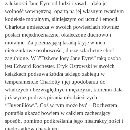
zależności Jane Eyre od ludzi i zasad – dała jej
wolność wewnętrzną, opartą na jej własnym twardym
kodeksie moralnym, silniejszym od uczuć i emocji.
Charlotta umieszcza w swoich powieściach również
postaci niejednoznaczne, okaleczone duchowo i
moralnie. Za przerażającą fasadą kryje w nich
nietuzinkowe osobowości, dusze szlachetne choć
zagubione. W \”Dziwne losy Jane Eyre\” taką osobą
jest Edward Rochester. Eryk Ostrowski w swoich
książkach podsuwa źródła takiego zabiegu w
temperamencie Charlotty i jej upodobaniu do
władczych i bezwzględnych mężczyzn, któremu dała
już wyraz podczas pisania młodzieńczych
\”Juveniliów\”. Coś w tym może być – Rochestera
potrafiła ukazać bowiem w całkiem zachęcający
sposób, pomimo podkreślania jego nieatrakcyjności i
niedostatków charakteru.