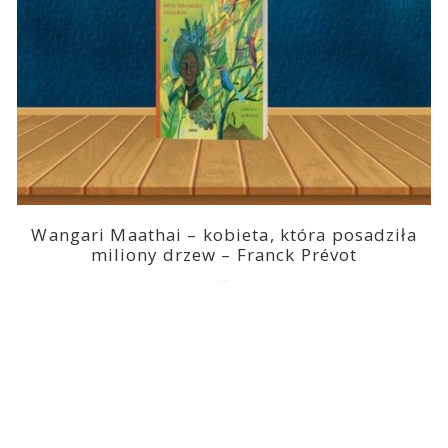
Wangari Maathai – kobieta, która posadziła
miliony drzew – Franck Prévot
2023-03-14