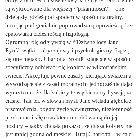
erotycznym. W \”Dziwne losy Jane Eyre\” emocje nie
są wykreowane dla większej \”pikantności\” – one
dzieją się gdzieś pod spodem w sposób naturalny,
buzując pod genialnie poprowadzoną opowieścią, bez
epatowania cielesnością i fizjologią.
Ogromną rolę odgrywają w \”Dziwne losy Jane
Eyre\” wątki – obyczajowy i psychologiczny. Łączą
się one niejako. Charlotta Brontë zdaje się w sposób
specyficzny odbierać rolę kobiety w wiktoriańskim
świecie. Akceptuje pewne zasady kierujące światem a
wywodzące się z zasad moralnych, jednocześnie dając
wyraz temu, że dla kobiety te wąskie ramy bywają za
ciasne. Tak też w słowa i myśli Jane wkłada głębokie
przemyślenia, bogate życie wewnętrzne, niezłomność
przekonań i siłę charakteru nieadekwatną do jej
postury – jakby chciała pokazać, że dusza kobiety nie
jest mniej godna od męskiej. Tutaj Charlotta – w całej