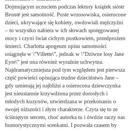
Dojmującym uczuciem podczas lektury książek sióstr
Brontë jest samotność. Puste wrzosowiska, osierocone
dzieci, ukrywające się kobiety, owdowiali mężczyźni
– to wszystko nabiera w ich słowach spotęgowanej
mocy i czyni świat cichym pustkowiem, przedprożem
śmierci. Charlotta apogeum opisu samotności
osiągnęła w \”Villette\”, jednak w \”Dziwne losy Jane
Eyre\” jest ona również wyraźnie uchwytna.
Najdramatyczniejsza pod tym względem jest pierwsza
część powieści opisująca trudne dzieciństwo Jane –
gdy umierają jej najbliżsi a osierocona dziewczynka
jest nieustannie krzywdzona przez dorosłych i
młodych kuzynów, utwierdzana w przekonaniu o
swojej niższości i złym charakterze. Czyta się to ze
ściśniętym sercem, choć autorka tu i ówdzie raczy nas
humorystycznymi scenkami. I pozwala czasem by