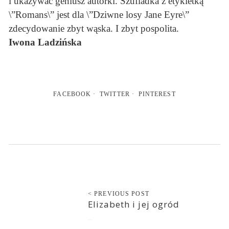
i ukazywać geniusz autorki. Szufladka z etykietką
\”Romans\” jest dla \”Dziwne losy Jane Eyre\”
zdecydowanie zbyt wąska. I zbyt pospolita.
Iwona Ladzińska
FACEBOOK
TWITTER
PINTEREST
< PREVIOUS POST
Elizabeth i jej ogród
2018-03-14