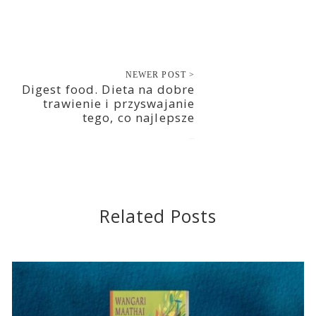
NEWER POST >
Digest food. Dieta na dobre
trawienie i przyswajanie
tego, co najlepsze
2018-03-14
Related Posts