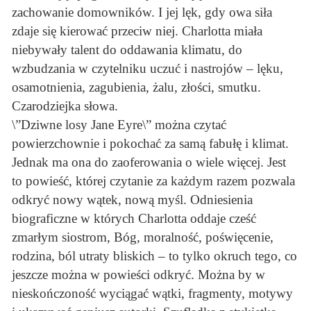
zachowanie domowników. I jej lęk, gdy owa siła
zdaje się kierować przeciw niej. Charlotta miała
niebywały talent do oddawania klimatu, do
wzbudzania w czytelniku uczuć i nastrojów – lęku,
osamotnienia, zagubienia, żalu, złości, smutku.
Czarodziejka słowa.
\”Dziwne losy Jane Eyre\” można czytać
powierzchownie i pokochać za samą fabułę i klimat.
Jednak ma ona do zaoferowania o wiele więcej. Jest
to powieść, której czytanie za każdym razem pozwala
odkryć nowy wątek, nową myśl. Odniesienia
biograficzne w których Charlotta oddaje cześć
zmarłym siostrom, Bóg, moralność, poświęcenie,
rodzina, ból utraty bliskich – to tylko okruch tego, co
jeszcze można w powieści odkryć. Można by w
nieskończoność wyciągać wątki, fragmenty, motywy