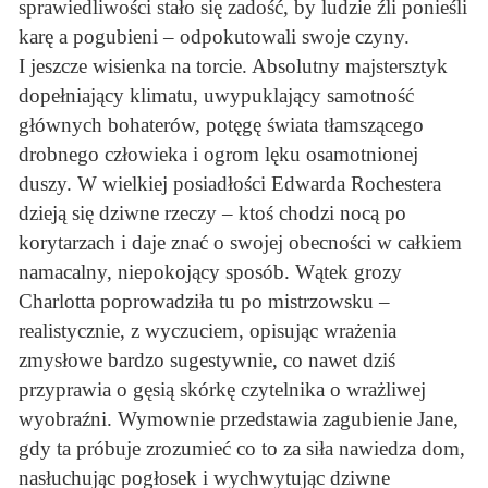
sprawiedliwości stało się zadość, by ludzie źli ponieśli
karę a pogubieni – odpokutowali swoje czyny.
I jeszcze wisienka na torcie. Absolutny majstersztyk
dopełniający klimatu, uwypuklający samotność
głównych bohaterów, potęgę świata tłamszącego
drobnego człowieka i ogrom lęku osamotnionej
duszy. W wielkiej posiadłości Edwarda Rochestera
dzieją się dziwne rzeczy – ktoś chodzi nocą po
korytarzach i daje znać o swojej obecności w całkiem
namacalny, niepokojący sposób. Wątek grozy
Charlotta poprowadziła tu po mistrzowsku –
realistycznie, z wyczuciem, opisując wrażenia
zmysłowe bardzo sugestywnie, co nawet dziś
przyprawia o gęsią skórkę czytelnika o wrażliwej
wyobraźni. Wymownie przedstawia zagubienie Jane,
gdy ta próbuje zrozumieć co to za siła nawiedza dom,
nasłuchując pogłosek i wychwytując dziwne