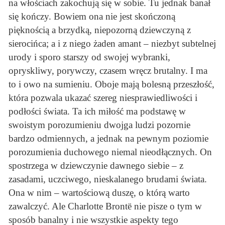
na włościach zakochują się w sobie. Tu jednak banał
się kończy. Bowiem ona nie jest skończoną
pięknością a brzydką, niepozorną dziewczyną z
sierocińca; a i z niego żaden amant – niezbyt subtelnej
urody i sporo starszy od swojej wybranki,
opryskliwy, porywczy, czasem wręcz brutalny. I ma
to i owo na sumieniu. Oboje mają bolesną przeszłość,
która pozwala ukazać szereg niesprawiedliwości i
podłości świata. Ta ich miłość ma podstawę w
swoistym porozumieniu dwojga ludzi pozornie
bardzo odmiennych, a jednak na pewnym poziomie
porozumienia duchowego niemal nieodłącznych. On
spostrzega w dziewczynie dawnego siebie – z
zasadami, uczciwego, nieskalanego brudami świata.
Ona w nim – wartościową duszę, o którą warto
zawalczyć. Ale Charlotte Brontë nie pisze o tym w
sposób banalny i nie wszystkie aspekty tego