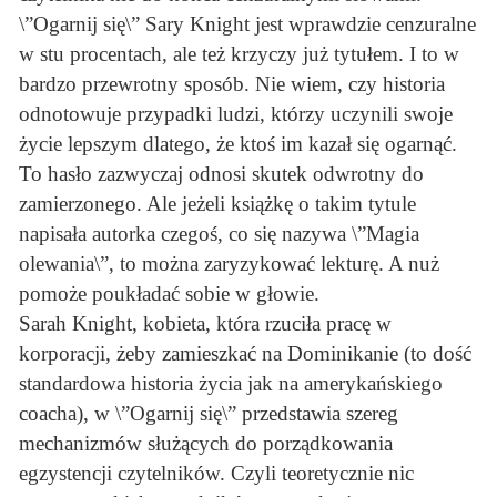
\”Ogarnij się\” Sary Knight jest wprawdzie cenzuralne
w stu procentach, ale też krzyczy już tytułem. I to w
bardzo przewrotny sposób. Nie wiem, czy historia
odnotowuje przypadki ludzi, którzy uczynili swoje
życie lepszym dlatego, że ktoś im kazał się ogarnąć.
To hasło zazwyczaj odnosi skutek odwrotny do
zamierzonego. Ale jeżeli książkę o takim tytule
napisała autorka czegoś, co się nazywa \”Magia
olewania\”, to można zaryzykować lekturę. A nuż
pomoże poukładać sobie w głowie.
Sarah Knight, kobieta, która rzuciła pracę w
korporacji, żeby zamieszkać na Dominikanie (to dość
standardowa historia życia jak na amerykańskiego
coacha), w \”Ogarnij się\” przedstawia szereg
mechanizmów służących do porządkowania
egzystencji czytelników. Czyli teoretycznie nic