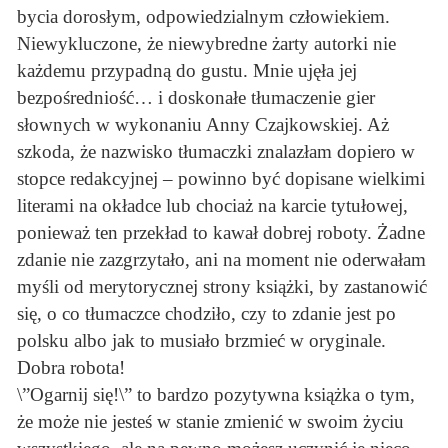
bycia dorosłym, odpowiedzialnym człowiekiem.
Niewykluczone, że niewybredne żarty autorki nie
każdemu przypadną do gustu. Mnie ujęła jej
bezpośredniość… i doskonałe tłumaczenie gier
słownych w wykonaniu Anny Czajkowskiej. Aż
szkoda, że nazwisko tłumaczki znalazłam dopiero w
stopce redakcyjnej – powinno być dopisane wielkimi
literami na okładce lub chociaż na karcie tytułowej,
ponieważ ten przekład to kawał dobrej roboty. Żadne
zdanie nie zazgrzytało, ani na moment nie oderwałam
myśli od merytorycznej strony książki, by zastanowić
się, o co tłumaczce chodziło, czy to zdanie jest po
polsku albo jak to musiało brzmieć w oryginale.
Dobra robota!
\”Ogarnij się!\” to bardzo pozytywna książka o tym,
że może nie jesteś w stanie zmienić w swoim życiu