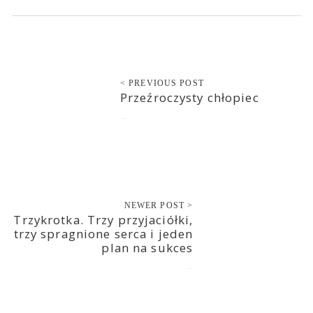
< PREVIOUS POST
Przeźroczysty chłopiec
2018-05-18
NEWER POST >
Trzykrotka. Trzy przyjaciółki,
trzy spragnione serca i jeden
plan na sukces
2018-05-18