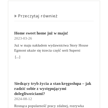
Przeczytaj również
Home sweet home już w maju!
2023-03-26
Już w maju nakładem wydawnictwa Story House
Egmont ukaże się trzecia część serii Supersi
scenarzysty Frederic Maupome. Ten tom nosi tytuł
[...]
Home sweet home. O czym tym razem poczytamy?
Troje dzieci z innej planety – Mat, Lili i Benji – są
obdarzone supermocami i wspomagane przez robota
o imieniu Al. Są rozdarte między chęcią
prowadzenia normalnego życia wśród ludzi a lękiem
Siedzący tryb życia a stan kręgosłupa – jak
przed odkryciem, kim są. W tej serii autorzy
radzić sobie z występującymi
podejmują takie tematy, jak poszukiwanie
dolegliwościami?
tożsamości, rodziny, samotności i odmienności pod
2024-08-12
przykrywką opowieści o superbohaterach. W
Rosnąca popularność pracy zdalnej, rozrywka
trzecim tomie rodzeństwo znalazło się w policyjnym