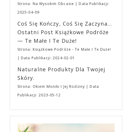
planujemy Strefę FoodTrucków. Życzymy Wam
Strona: Na Wysokim Obcasie
Data Publikacji:
osobisty film, który pozwolił mu w pełni podzielić
fantastycznego czasu oczekiwania na nadchodzącą
się z widzami swoimi lękami, wizją świata, a przede
2025-04-09
imprezę. W kwietniu widzimy się po raz kolejny w
wszystkim – swoim unikalnym poczuciem humoru.
EXPO XXI!
Coś Się Kończy, Coś Się Zaczyna...
„Bo się boi” w kinach od 21 kwietnia.
Ostatni Post Książkowe Podróże
— Te Małe I Te Duże!
Strona: Książkowe Podróże - Te Małe I Te Duże!
Data Publikacji: 2024-02-01
Naturalne Produkty Dla Twojej
Skóry.
Strona: Okiem Moniki I Jej Rodziny
Data
Publikacji: 2023-05-12