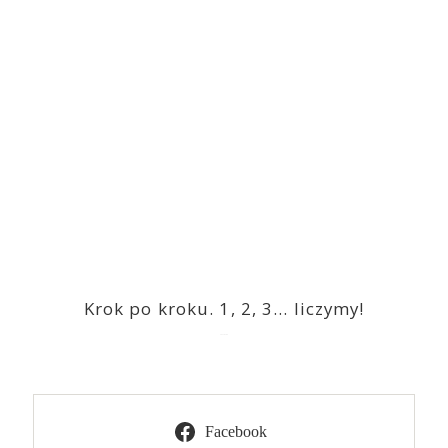
Krok po kroku. 1, 2, 3… liczymy!
2023-03-09
Facebook