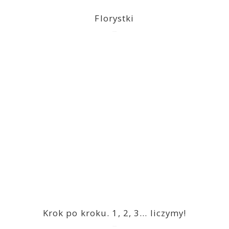
Florystki
2023-03-09
Krok po kroku. 1, 2, 3… liczymy!
2023-03-09