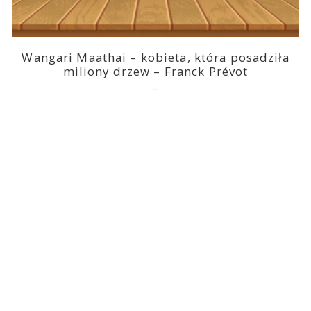
Wangari Maathai – kobieta, która posadziła
miliony drzew – Franck Prévot
2023-03-14