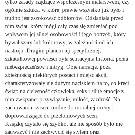
tylko zasady rządzące współczesnym malarstwem, czy
ogólnie sztuką, w której prawie wszystko już było i
trudno jest zszokować odbiorców. Odsłaniała przed
nim świat, który mógł cały czas się zmieniać pod
wpływem jej silnej osobowości i jego potrzeb, który
bywał szary lub kolorowy, w zależności od ich
nastroju. Drugim planem tej specyficznej,
szkatułkowej powieści była sensacyjna historia, pełna
niebezpieczeństw i intryg. Obie narracje, poza
zbieżnością niektórych postaci i miejsc akcji,
charakteryzowały się dużym naciskiem na to, co kręci
świat: na cielesność człowieka, seks i silne emocje z
nim związane: przywiązanie, miłość, zazdrość. Na
zachowania czasem trudne do moralnej oceny i
doprowadzające do przełomowych scen.
Książkę czytało się szybko, ale nie sposób było nie
zauważyć i nie zachwycić się stylem oraz