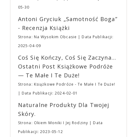
bohaterem własnej historii. W pełni autorska wizja
dotyczył jedynie tych, którzy z imprezy wyjść nie
jednego z najbardziej interesujących współczesnych
05-30
mogą lub nie powinni tego robić czyli Gości,
reżyserów, Ariego Astera, z Joaquinem Phoenixem
Wystawców i Obsługi. Na terenie hali nie zabraknie
Antoni Gryciuk „Samotność Boga”
(„Joker”, „Ona”) w swojej najbardziej zaskakującej
Waszych ulubionych Wystawców serwujących
roli. Twórca kultowych „Dziedzictwo. Hereditary” i
- Recenzja Książki
napoje oraz drobne przekąski a przed halą
„Midsommar. W biały dzień” zrealizował najbardziej
planujemy Strefę FoodTrucków. Życzymy Wam
Strona: Na Wysokim Obcasie
Data Publikacji:
osobisty film, który pozwolił mu w pełni podzielić
fantastycznego czasu oczekiwania na nadchodzącą
się z widzami swoimi lękami, wizją świata, a przede
2025-04-09
imprezę. W kwietniu widzimy się po raz kolejny w
wszystkim – swoim unikalnym poczuciem humoru.
EXPO XXI!
Coś Się Kończy, Coś Się Zaczyna...
„Bo się boi” w kinach od 21 kwietnia.
Ostatni Post Książkowe Podróże
— Te Małe I Te Duże!
Strona: Książkowe Podróże - Te Małe I Te Duże!
Data Publikacji: 2024-02-01
Naturalne Produkty Dla Twojej
Skóry.
Strona: Okiem Moniki I Jej Rodziny
Data
Publikacji: 2023-05-12