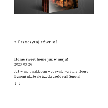
Przeczytaj również
Home sweet home już w maju!
2023-03-26
Już w maju nakładem wydawnictwa Story House
Egmont ukaże się trzecia część serii Supersi
scenarzysty Frederic Maupome. Ten tom nosi tytuł
[...]
Home sweet home. O czym tym razem poczytamy?
Troje dzieci z innej planety – Mat, Lili i Benji – są
obdarzone supermocami i wspomagane przez robota
o imieniu Al. Są rozdarte między chęcią
prowadzenia normalnego życia wśród ludzi a lękiem