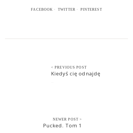
FACEBOOK
TWITTER
PINTEREST
< PREVIOUS POST
Kiedyś cię odnajdę
2018-05-30
NEWER POST >
Pucked. Tom 1