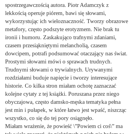
spostrzegawczością autora. Piotr Adamczyk z
lekkością operuje piórem, bawi się słowami,
wykorzystując ich wieloznaczność. Tworzy obrazowe
metafory, często podszyte erotyzmem. Nie brak tu
ironii i humoru. Zaskakująco trafnymi zdaniami,
czasem przesiąkniętymi melancholią, czasem
dowcipem, potrafi podsumować otaczający nas świat.
Prostymi słowami mówi o sprawach trudnych.
Trudnymi słowami o trywialnych. Urywanymi
rozdziałami buduje napięcie i tworzy interesujące
historie. Co kilka stron miałam ochotę zaznaczać
kolejne cytaty z tej książki. Poruszana przez niego
obyczajowa, często damsko-męska tematyka pełna
jest min i pułapek, w które łatwo jest wpaść, niszcząc
wszystko, co się do tej pory osiągnęło.
Miałam wrażenie, że powieść \”Powiem ci coś\” ma