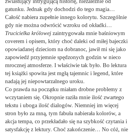
zwiastujący intrygującą historię, niezależnie od
gatunku. Jednak gdy dochodzi do tego magia…
Całość nabiera zupełnie innego kolorytu. Szczególnie
gdy nie można odwrócić wzroku od okładki…
Trucicielka królowej
zaintrygowała mnie baśniowym
coverem i opisem, który choć daleki od miłej bajeczki
opowiadanej dzieciom na dobranoc, jawił mi się jako
zapowiedź przyjemnie spędzonych godzin w nieco
mrocznej atmosferze. I właściwie tak było. Bo lektura
tej książki spowita jest mgłą tajemnic i legend, które
nadają jej niepowtarzalnego uroku.
Co prawda na początku miałam drobne problemy z
wczytaniem się. Okropnie raziła mnie ilość zwartego
tekstu i uboga ilość dialogów. Niemniej im więcej
stron było za mną, tym fabuła nabierała kolorów, a
akcja tempa, co przekładało się na szybkość czytania i
satysfakcję z lektury. Choć zakończenie… No cóż, nie