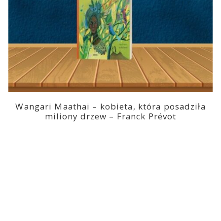
Wangari Maathai – kobieta, która posadziła
miliony drzew – Franck Prévot
2023-03-14