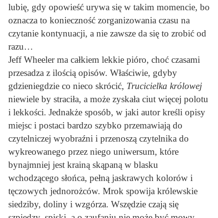
lubię, gdy opowieść urywa się w takim momencie, bo
oznacza to konieczność zorganizowania czasu na
czytanie kontynuacji, a nie zawsze da się to zrobić od
razu…
Jeff Wheeler ma całkiem lekkie pióro, choć czasami
przesadza z ilością opisów. Właściwie, gdyby
gdzieniegdzie co nieco skrócić,
Trucicielka królowej
niewiele by straciła, a może zyskała ciut więcej polotu
i lekkości. Jednakże sposób, w jaki autor kreśli opisy
miejsc i postaci bardzo szybko przemawiają do
czytelniczej wyobraźni i przenoszą czytelnika do
wykreowanego przez niego uniwersum, które
bynajmniej jest krainą skąpaną w blasku
wchodzącego słońca, pełną jaskrawych kolorów i
tęczowych jednorożców. Mrok spowija królewskie
siedziby, doliny i wzgórza. Wszędzie czają się
szpiedzy, spiski, a o zaufaniu nie może być mowy…