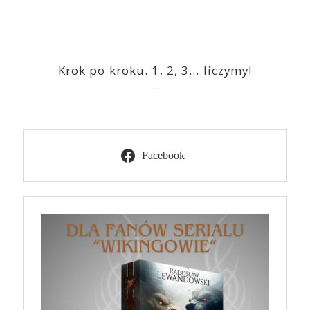
Krok po kroku. 1, 2, 3… liczymy!
2023-03-09
Facebook