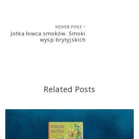
NEWER POST >
Jotka łowca smoków. Smoki
wysp brytyjskich
2018-06-06
Related Posts