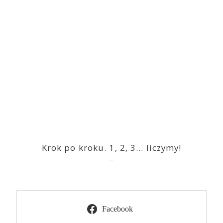
Krok po kroku. 1, 2, 3… liczymy!
2023-03-09
Facebook