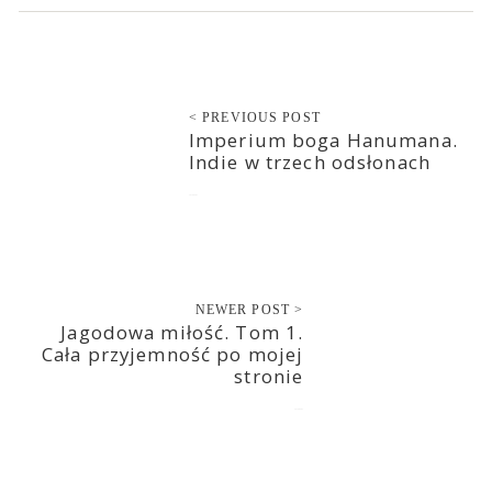
< PREVIOUS POST
Imperium boga Hanumana.
Indie w trzech odsłonach
2018-09-01
NEWER POST >
Jagodowa miłość. Tom 1.
Cała przyjemność po mojej
stronie
2018-09-02