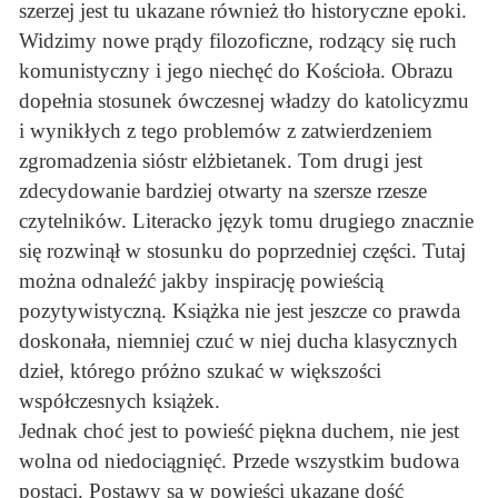
szerzej jest tu ukazane również tło historyczne epoki.
Widzimy nowe prądy filozoficzne, rodzący się ruch
komunistyczny i jego niechęć do Kościoła. Obrazu
dopełnia stosunek ówczesnej władzy do katolicyzmu
i wynikłych z tego problemów z zatwierdzeniem
zgromadzenia sióstr elżbietanek. Tom drugi jest
zdecydowanie bardziej otwarty na szersze rzesze
czytelników. Literacko język tomu drugiego znacznie
się rozwinął w stosunku do poprzedniej części. Tutaj
można odnaleźć jakby inspirację powieścią
pozytywistyczną. Książka nie jest jeszcze co prawda
doskonała, niemniej czuć w niej ducha klasycznych
dzieł, którego próżno szukać w większości
współczesnych książek.
Jednak choć jest to powieść piękna duchem, nie jest
wolna od niedociągnięć. Przede wszystkim budowa
postaci. Postawy są w powieści ukazane dość