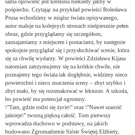
sama opowieść jest kreślona niekiedy jakby w
pośpiechu. Czytając na przykład powieści Bolesława
Prusa wchodzimy w miąższ świata opisywanego,
autor maluje na kolejnych stronach nieśpiesznie pełen
obraz, gdzie przyglądamy się szczegółom,
zaznajamiamy z miejscem i postaciami, by następnie
spokojnie przyglądać się i przysłuchiwać scenie, która
się za chwilę wydarzy. W powieści Zdzisława Kijasa
natomiast zatrzymujemy się na krótkie chwile, nie
poznajemy tego świata tak dogłębnie, widzimy nieco
powierzchni i nieco znaczenia sceny – zbyt szybko i
zbyt mało, by się rozsmakować w lekturze. A szkoda,
bo powieść ma potencjał ogromny.
\”Tam, gdzie rodzi się życie\” oraz \”Nawet szarość
jaśnieje\” tworzą piękną całość. Tom pierwszy
wprowadza duchowo w podstawy, na jakich
budowano Zgromadzenie Sióstr Świętej Elżbiety,