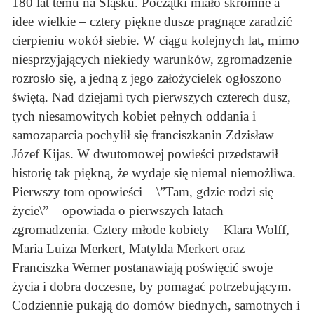
180 lat temu na Śląsku. Początki miało skromne a
idee wielkie – cztery piękne dusze pragnące zaradzić
cierpieniu wokół siebie. W ciągu kolejnych lat, mimo
niesprzyjających niekiedy warunków, zgromadzenie
rozrosło się, a jedną z jego założycielek ogłoszono
świętą. Nad dziejami tych pierwszych czterech dusz,
tych niesamowitych kobiet pełnych oddania i
samozaparcia pochylił się franciszkanin Zdzisław
Józef Kijas. W dwutomowej powieści przedstawił
historię tak piękną, że wydaje się niemal niemożliwa.
Pierwszy tom opowieści – \”Tam, gdzie rodzi się
życie\” – opowiada o pierwszych latach
zgromadzenia. Cztery młode kobiety – Klara Wolff,
Maria Luiza Merkert, Matylda Merkert oraz
Franciszka Werner postanawiają poświęcić swoje
życia i dobra doczesne, by pomagać potrzebującym.
Codziennie pukają do domów biednych, samotnych i