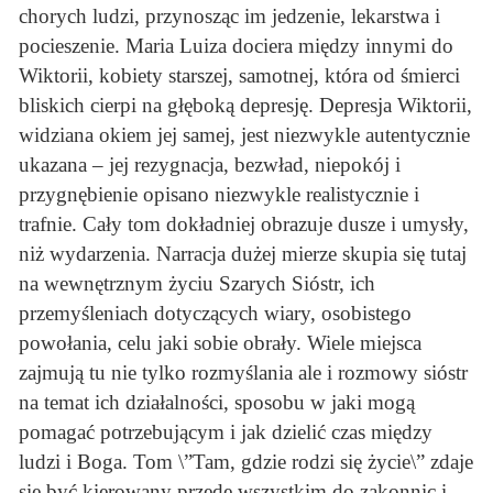
chorych ludzi, przynosząc im jedzenie, lekarstwa i
pocieszenie. Maria Luiza dociera między innymi do
Wiktorii, kobiety starszej, samotnej, która od śmierci
bliskich cierpi na głęboką depresję. Depresja Wiktorii,
widziana okiem jej samej, jest niezwykle autentycznie
ukazana – jej rezygnacja, bezwład, niepokój i
przygnębienie opisano niezwykle realistycznie i
trafnie. Cały tom dokładniej obrazuje dusze i umysły,
niż wydarzenia. Narracja dużej mierze skupia się tutaj
na wewnętrznym życiu Szarych Sióstr, ich
przemyśleniach dotyczących wiary, osobistego
powołania, celu jaki sobie obrały. Wiele miejsca
zajmują tu nie tylko rozmyślania ale i rozmowy sióstr
na temat ich działalności, sposobu w jaki mogą
pomagać potrzebującym i jak dzielić czas między
ludzi i Boga. Tom \”Tam, gdzie rodzi się życie\” zdaje
się być kierowany przede wszystkim do zakonnic i