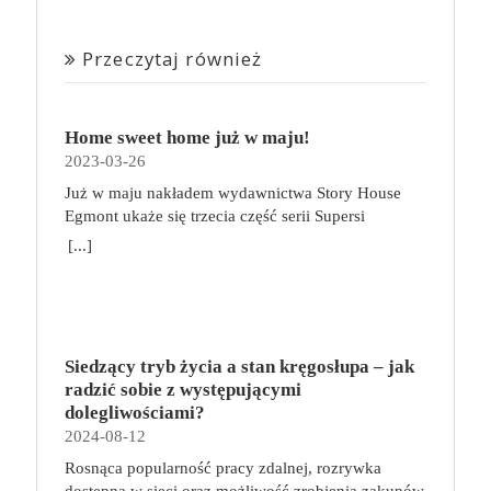
Przeczytaj również
Home sweet home już w maju!
2023-03-26
Już w maju nakładem wydawnictwa Story House
Egmont ukaże się trzecia część serii Supersi
scenarzysty Frederic Maupome. Ten tom nosi tytuł
[...]
Home sweet home. O czym tym razem poczytamy?
Troje dzieci z innej planety – Mat, Lili i Benji – są
obdarzone supermocami i wspomagane przez robota
o imieniu Al. Są rozdarte między chęcią
prowadzenia normalnego życia wśród ludzi a lękiem
Siedzący tryb życia a stan kręgosłupa – jak
przed odkryciem, kim są. W tej serii autorzy
radzić sobie z występującymi
podejmują takie tematy, jak poszukiwanie
dolegliwościami?
tożsamości, rodziny, samotności i odmienności pod
2024-08-12
przykrywką opowieści o superbohaterach. W
Rosnąca popularność pracy zdalnej, rozrywka
trzecim tomie rodzeństwo znalazło się w policyjnym
dostępna w sieci oraz możliwość zrobienia zakupów