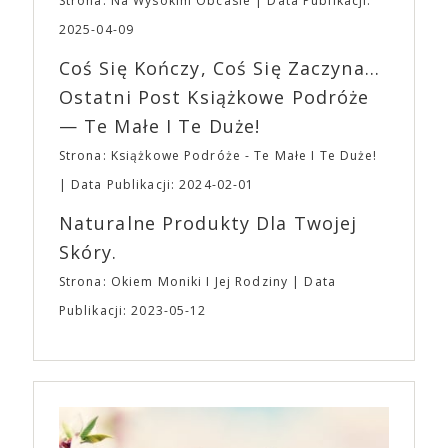
planujemy Strefę FoodTrucków. Życzymy Wam
Strona: Na Wysokim Obcasie
Data Publikacji:
osobisty film, który pozwolił mu w pełni podzielić
fantastycznego czasu oczekiwania na nadchodzącą
się z widzami swoimi lękami, wizją świata, a przede
2025-04-09
imprezę. W kwietniu widzimy się po raz kolejny w
wszystkim – swoim unikalnym poczuciem humoru.
EXPO XXI!
Coś Się Kończy, Coś Się Zaczyna...
„Bo się boi” w kinach od 21 kwietnia.
Ostatni Post Książkowe Podróże
— Te Małe I Te Duże!
Strona: Książkowe Podróże - Te Małe I Te Duże!
Data Publikacji: 2024-02-01
Naturalne Produkty Dla Twojej
Skóry.
Strona: Okiem Moniki I Jej Rodziny
Data
Publikacji: 2023-05-12