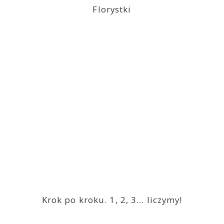
Florystki
2023-03-09
Krok po kroku. 1, 2, 3… liczymy!
2023-03-09