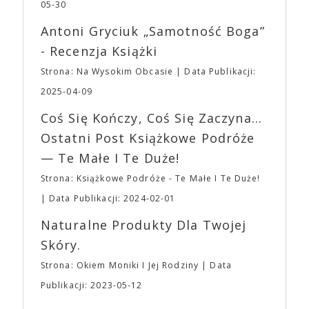
jednego z najbardziej interesujących współczesnych
05-30
mogą lub nie powinni tego robić czyli Gości,
reżyserów, Ariego Astera, z Joaquinem Phoenixem
Wystawców i Obsługi. Na terenie hali nie zabraknie
Antoni Gryciuk „Samotność Boga”
(„Joker”, „Ona”) w swojej najbardziej zaskakującej
Waszych ulubionych Wystawców serwujących
roli. Twórca kultowych „Dziedzictwo. Hereditary” i
- Recenzja Książki
napoje oraz drobne przekąski a przed halą
„Midsommar. W biały dzień” zrealizował najbardziej
planujemy Strefę FoodTrucków. Życzymy Wam
Strona: Na Wysokim Obcasie
Data Publikacji:
osobisty film, który pozwolił mu w pełni podzielić
fantastycznego czasu oczekiwania na nadchodzącą
się z widzami swoimi lękami, wizją świata, a przede
2025-04-09
imprezę. W kwietniu widzimy się po raz kolejny w
wszystkim – swoim unikalnym poczuciem humoru.
EXPO XXI!
Coś Się Kończy, Coś Się Zaczyna...
„Bo się boi” w kinach od 21 kwietnia.
Ostatni Post Książkowe Podróże
— Te Małe I Te Duże!
Strona: Książkowe Podróże - Te Małe I Te Duże!
Data Publikacji: 2024-02-01
Naturalne Produkty Dla Twojej
Skóry.
Strona: Okiem Moniki I Jej Rodziny
Data
Publikacji: 2023-05-12