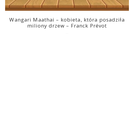
Wangari Maathai – kobieta, która posadziła
miliony drzew – Franck Prévot
2023-03-14