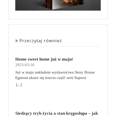
Przeczytaj również
Home sweet home już w maju!
2023-03-26
Już w maju nakładem wydawnictwa Story House
Egmont ukaże się trzecia część serii Supersi
scenarzysty Frederic Maupome. Ten tom nosi tytuł
[...]
Home sweet home. O czym tym razem poczytamy?
Troje dzieci z innej planety – Mat, Lili i Benji – są
obdarzone supermocami i wspomagane przez robota
o imieniu Al. Są rozdarte między chęcią
prowadzenia normalnego życia wśród ludzi a lękiem
Siedzący tryb życia a stan kręgosłupa – jak
przed odkryciem, kim są. W tej serii autorzy