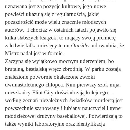
uznawana jest za pozycje kultowe, jego nowe
powieści ukazują się z regularnością, jakiej
pozazdrościć może wielu znacznie młodszych
autorów. I chociaż w ostatnich latach pojawiło się
kilka słabszych książek, to mający swoją premierę
zaledwie kilka miesięcy temu
Outsider
udowadnia, że
Mistrz nadal jest w formie.
Zaczyna się wyjątkowo mocnym uderzeniem, bo
brutalną, bestialską wręcz zbrodnią. W parku zostają
znalezione potwornie okaleczone zwłoki
dwunastoletniego chłopca. Nim pierwszy szok mija,
mieszkańcy Flint City doświadczają kolejnego –
według zeznań niezależnych świadków mordercą jest
powszechnie szanowany i lubiany nauczyciel i trener
młodzieżowej drużyny baseballowej. Potwierdzają to
także wyniki laboratoryjne oraz identyfikacja