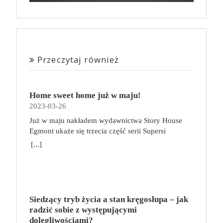
Przeczytaj również
Home sweet home już w maju!
2023-03-26
Już w maju nakładem wydawnictwa Story House
Egmont ukaże się trzecia część serii Supersi
scenarzysty Frederic Maupome. Ten tom nosi tytuł
[...]
Home sweet home. O czym tym razem poczytamy?
Troje dzieci z innej planety – Mat, Lili i Benji – są
obdarzone supermocami i wspomagane przez robota
o imieniu Al. Są rozdarte między chęcią
prowadzenia normalnego życia wśród ludzi a lękiem
Siedzący tryb życia a stan kręgosłupa – jak
przed odkryciem, kim są. W tej serii autorzy
radzić sobie z występującymi
podejmują takie tematy, jak poszukiwanie
dolegliwościami?