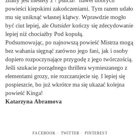
znany jest niestety z \”psucia\” nawet dobrych
powieści kiepskimi zakończeniami. Tym razem udało
mu się uniknąć własnej klątwy. Wprawdzie mogło
być ciut lepiej, ale
Outsider
kończy się zdecydowanie
lepiej niż chociażby Pod kopułą.
Podsumowując, po najnowszą powieść Mistrza mogą
bez wahania sięgnąć zarówno jego fani, jak i osoby
dopiero rozpoczynające przygodę z jego twórczością.
Jeśli szukacie porządnego thrillera wymieszanego z
elementami grozy, nie rozczarujecie się. I lepiej się
pospieszcie, bo już wkrótce ma się ukazać kolejna
powieść Kinga!
Katarzyna Abramova
FACEBOOK
TWITTER
PINTEREST