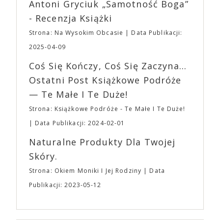
Wystawców i Obsługi. Na terenie hali nie zabraknie
Antoni Gryciuk „Samotność Boga”
(„Joker”, „Ona”) w swojej najbardziej zaskakującej
Waszych ulubionych Wystawców serwujących
roli. Twórca kultowych „Dziedzictwo. Hereditary” i
- Recenzja Książki
napoje oraz drobne przekąski a przed halą
„Midsommar. W biały dzień” zrealizował najbardziej
planujemy Strefę FoodTrucków. Życzymy Wam
Strona: Na Wysokim Obcasie
Data Publikacji:
osobisty film, który pozwolił mu w pełni podzielić
fantastycznego czasu oczekiwania na nadchodzącą
się z widzami swoimi lękami, wizją świata, a przede
2025-04-09
imprezę. W kwietniu widzimy się po raz kolejny w
wszystkim – swoim unikalnym poczuciem humoru.
EXPO XXI!
Coś Się Kończy, Coś Się Zaczyna...
„Bo się boi” w kinach od 21 kwietnia.
Ostatni Post Książkowe Podróże
— Te Małe I Te Duże!
Strona: Książkowe Podróże - Te Małe I Te Duże!
Data Publikacji: 2024-02-01
Naturalne Produkty Dla Twojej
Skóry.
Strona: Okiem Moniki I Jej Rodziny
Data
Publikacji: 2023-05-12