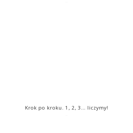
2023-03-09
Krok po kroku. 1, 2, 3… liczymy!
2023-03-09