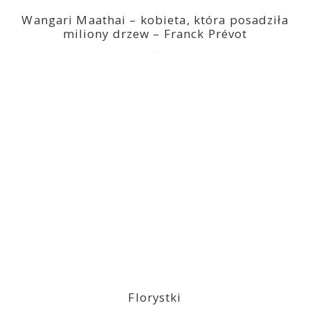
Wangari Maathai – kobieta, która posadziła
miliony drzew – Franck Prévot
2023-03-14
Florystki