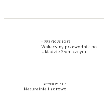
< PREVIOUS POST
Wakacyjny przewodnik po
Układzie Słonecznym
2018-09-20
NEWER POST >
Naturalnie i zdrowo
2018-09-22