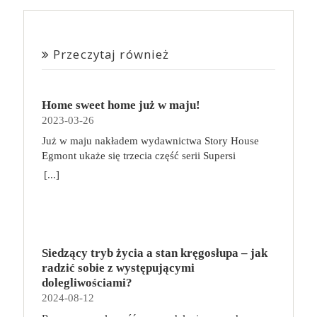
Przeczytaj również
Home sweet home już w maju!
2023-03-26
Już w maju nakładem wydawnictwa Story House
Egmont ukaże się trzecia część serii Supersi
scenarzysty Frederic Maupome. Ten tom nosi tytuł
[...]
Home sweet home. O czym tym razem poczytamy?
Troje dzieci z innej planety – Mat, Lili i Benji – są
obdarzone supermocami i wspomagane przez robota
o imieniu Al. Są rozdarte między chęcią
prowadzenia normalnego życia wśród ludzi a lękiem
Siedzący tryb życia a stan kręgosłupa – jak
przed odkryciem, kim są. W tej serii autorzy
radzić sobie z występującymi
podejmują takie tematy, jak poszukiwanie
dolegliwościami?
tożsamości, rodziny, samotności i odmienności pod
2024-08-12
przykrywką opowieści o superbohaterach. W