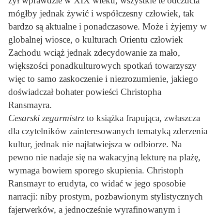
żył wprawdzie w XIX wieku, wszystkie te odczucia
mógłby jednak żywić i współczesny człowiek, tak
bardzo są aktualne i ponadczasowe. Może i żyjemy w
globalnej wiosce, o kulturach Orientu człowiek
Zachodu wciąż jednak zdecydowanie za mało,
większości ponadkulturowych spotkań towarzyszy
więc to samo zaskoczenie i niezrozumienie, jakiego
doświadczał bohater powieści Christopha
Ransmayra.
Cesarski zegarmistrz
to książka frapująca, zwłaszcza
dla czytelników zainteresowanych tematyką zderzenia
kultur, jednak nie najłatwiejsza w odbiorze. Na
pewno nie nadaje się na wakacyjną lekturę na plażę,
wymaga bowiem sporego skupienia. Christoph
Ransmayr to erudyta, co widać w jego sposobie
narracji: niby prostym, pozbawionym stylistycznych
fajerwerków, a jednocześnie wyrafinowanym i