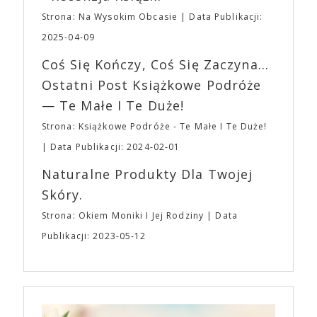
napoje oraz drobne przekąski a przed halą
„Midsommar. W biały dzień” zrealizował najbardziej
planujemy Strefę FoodTrucków. Życzymy Wam
Strona: Na Wysokim Obcasie
Data Publikacji:
osobisty film, który pozwolił mu w pełni podzielić
fantastycznego czasu oczekiwania na nadchodzącą
się z widzami swoimi lękami, wizją świata, a przede
2025-04-09
imprezę. W kwietniu widzimy się po raz kolejny w
wszystkim – swoim unikalnym poczuciem humoru.
EXPO XXI!
Coś Się Kończy, Coś Się Zaczyna...
„Bo się boi” w kinach od 21 kwietnia.
Ostatni Post Książkowe Podróże
— Te Małe I Te Duże!
Strona: Książkowe Podróże - Te Małe I Te Duże!
Data Publikacji: 2024-02-01
Naturalne Produkty Dla Twojej
Skóry.
Strona: Okiem Moniki I Jej Rodziny
Data
Publikacji: 2023-05-12