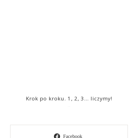
Krok po kroku. 1, 2, 3… liczymy!
2023-03-09
Facebook