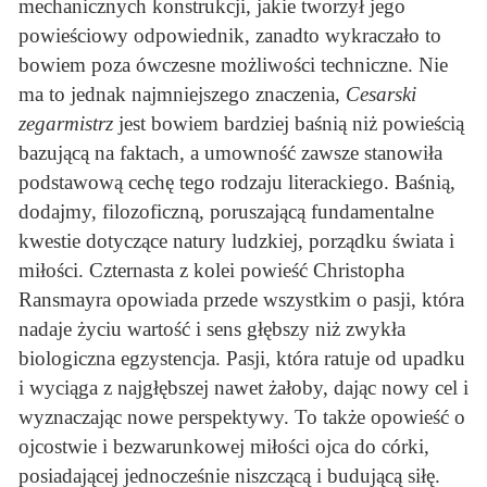
mechanicznych konstrukcji, jakie tworzył jego
powieściowy odpowiednik, zanadto wykraczało to
bowiem poza ówczesne możliwości techniczne. Nie
ma to jednak najmniejszego znaczenia,
Cesarski
zegarmistrz
jest bowiem bardziej baśnią niż powieścią
bazującą na faktach, a umowność zawsze stanowiła
podstawową cechę tego rodzaju literackiego. Baśnią,
dodajmy, filozoficzną, poruszającą fundamentalne
kwestie dotyczące natury ludzkiej, porządku świata i
miłości. Czternasta z kolei powieść Christopha
Ransmayra opowiada przede wszystkim o pasji, która
nadaje życiu wartość i sens głębszy niż zwykła
biologiczna egzystencja. Pasji, która ratuje od upadku
i wyciąga z najgłębszej nawet żałoby, dając nowy cel i
wyznaczając nowe perspektywy. To także opowieść o
ojcostwie i bezwarunkowej miłości ojca do córki,
posiadającej jednocześnie niszczącą i budującą siłę.