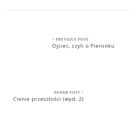
< PREVIOUS POST
Ojciec, czyli o Pieronku
2018-10-01
NEWER POST >
Cienie przeszłości (wyd. 2)
2018-10-02