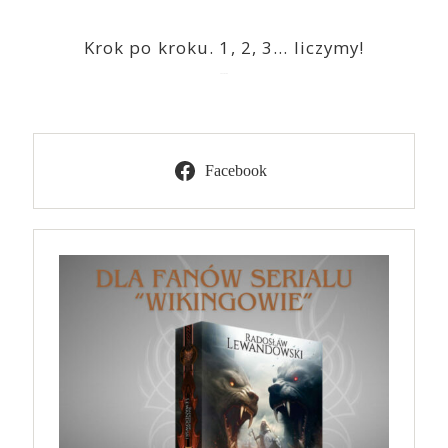
Krok po kroku. 1, 2, 3… liczymy!
2023-03-09
Facebook