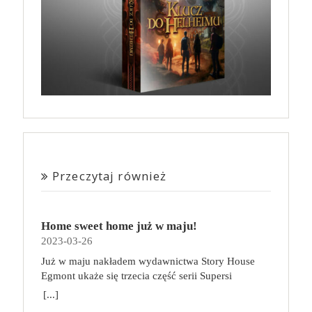
Przeczytaj również
Home sweet home już w maju!
2023-03-26
Już w maju nakładem wydawnictwa Story House
Egmont ukaże się trzecia część serii Supersi
scenarzysty Frederic Maupome. Ten tom nosi tytuł
[...]
Home sweet home. O czym tym razem poczytamy?