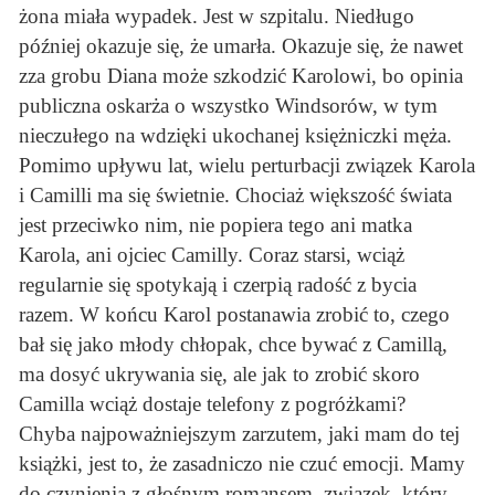
żona miała wypadek. Jest w szpitalu. Niedługo
później okazuje się, że umarła. Okazuje się, że nawet
zza grobu Diana może szkodzić Karolowi, bo opinia
publiczna oskarża o wszystko Windsorów, w tym
nieczułego na wdzięki ukochanej księżniczki męża.
Pomimo upływu lat, wielu perturbacji związek Karola
i Camilli ma się świetnie. Chociaż większość świata
jest przeciwko nim, nie popiera tego ani matka
Karola, ani ojciec Camilly. Coraz starsi, wciąż
regularnie się spotykają i czerpią radość z bycia
razem. W końcu Karol postanawia zrobić to, czego
bał się jako młody chłopak, chce bywać z Camillą,
ma dosyć ukrywania się, ale jak to zrobić skoro
Camilla wciąż dostaje telefony z pogróżkami?
Chyba najpoważniejszym zarzutem, jaki mam do tej
książki, jest to, że zasadniczo nie czuć emocji. Mamy
do czynienia z głośnym romansem, związek, który