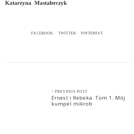
Katarzyna Mastalerczyk
FACEBOOK
TWITTER
PINTEREST
< PREVIOUS POST
Ernest i Rebeka. Tom 1. Mój
kumpel mikrob
2018-11-22