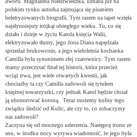
dworu
. Magdalena Niedźwiedzka, uznana już na
polskim rynku autorka zajmująca się pisaniem
beletryzowanych biografii. Tym razem na tapet wzięła
najsłynniejszy trójkąt ubiegłego wieku. To, co się
działo i dzieje w życiu Karola księcia Walii,
elektryzowało tłumy, jego żona Diana napędzała
sprzedaż brukowcom, a jego wieloletnia kochanka
Camilla była synonimem złej czarownicy. Tym razem
mamy przeczytać finał tej historii, która przecież
wciąż trwa, jest wiele otwartych kwestii, jak
chociażby ta czy Camilla zadowoli się tytułem
księżnej towarzyszki, czy jednak Karol będzie chciał
ją uhonorować koroną. Teraz możemy kulisy tego
związku śledzić od Kulic, ale czy to, co zobaczymy
nas zadowoli?
Zaczyna się od mocnego uderzenia. Następcę tronu ze
snu, w środku nocy wyrywa wiadomość, że jego była