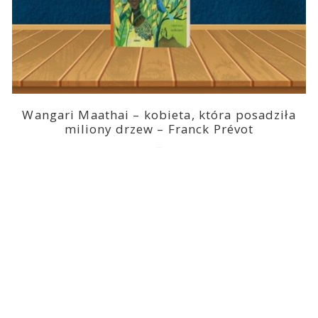
Wangari Maathai – kobieta, która posadziła
miliony drzew – Franck Prévot
2023-03-14