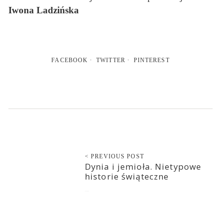
Iwona Ladzińska
FACEBOOK
TWITTER
PINTEREST
< PREVIOUS POST
Dynia i jemioła. Nietypowe
historie świąteczne
2018-12-06