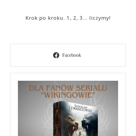
Krok po kroku. 1, 2, 3… liczymy!
2023-03-09
Facebook