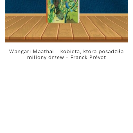
Wangari Maathai – kobieta, która posadziła
miliony drzew – Franck Prévot
2023-03-14