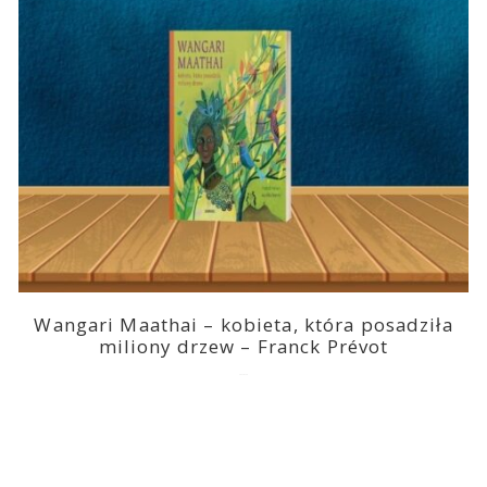
Wangari Maathai – kobieta, która posadziła
miliony drzew – Franck Prévot
2023-03-14