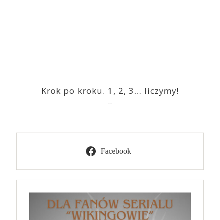
Krok po kroku. 1, 2, 3… liczymy!
2023-03-09
Facebook