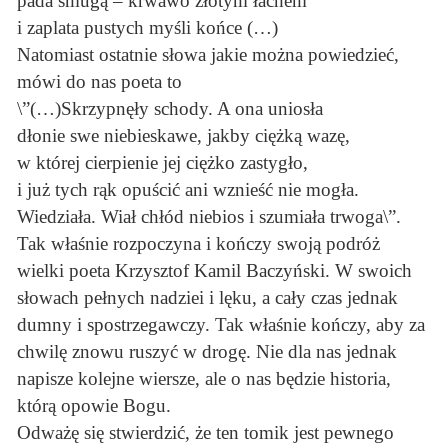
pada smugą – krwawo złotym łachem
i zaplata pustych myśli końce (…)
Natomiast ostatnie słowa jakie można powiedzieć,
mówi do nas poeta to
\”(…)Skrzypnęły schody. A ona uniosła
dłonie swe niebieskawe, jakby ciężką wazę,
w której cierpienie jej ciężko zastygło,
i już tych rąk opuścić ani wznieść nie mogła.
Wiedziała. Wiał chłód niebios i szumiała trwoga\”.
Tak właśnie rozpoczyna i kończy swoją podróż
wielki poeta Krzysztof Kamil Baczyński. W swoich
słowach pełnych nadziei i lęku, a cały czas jednak
dumny i spostrzegawczy. Tak właśnie kończy, aby za
chwilę znowu ruszyć w drogę. Nie dla nas jednak
napisze kolejne wiersze, ale o nas będzie historia,
którą opowie Bogu.
Odważę się stwierdzić, że ten tomik jest pewnego