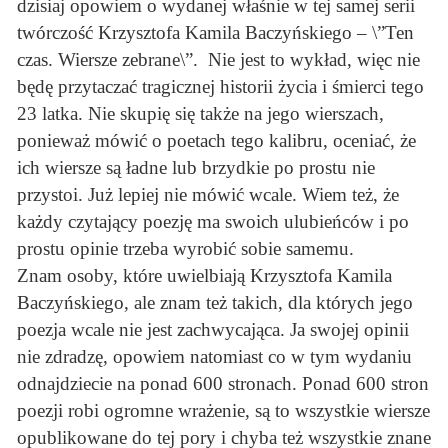
dzisiaj opowiem o wydanej właśnie w tej samej serii
twórczość Krzysztofa Kamila Baczyńskiego – \”Ten
czas. Wiersze zebrane\”. Nie jest to wykład, więc nie
będę przytaczać tragicznej historii życia i śmierci tego
23 latka. Nie skupię się także na jego wierszach,
ponieważ mówić o poetach tego kalibru, oceniać, że
ich wiersze są ładne lub brzydkie po prostu nie
przystoi. Już lepiej nie mówić wcale. Wiem też, że
każdy czytający poezję ma swoich ulubieńców i po
prostu opinie trzeba wyrobić sobie samemu.
Znam osoby, które uwielbiają Krzysztofa Kamila
Baczyńskiego, ale znam też takich, dla których jego
poezja wcale nie jest zachwycająca. Ja swojej opinii
nie zdradzę, opowiem natomiast co w tym wydaniu
odnajdziecie na ponad 600 stronach. Ponad 600 stron
poezji robi ogromne wrażenie, są to wszystkie wiersze
opublikowane do tej pory i chyba też wszystkie znane