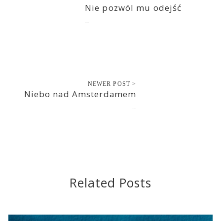
Nie pozwól mu odejść
2019-04-18
NEWER POST >
Niebo nad Amsterdamem
2019-04-24
Related Posts