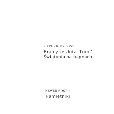
< PREVIOUS POST
Bramy ze złota. Tom 1.
Świątynia na bagnach
2019-04-30
NEWER POST >
Pamiętniki
2019-05-02