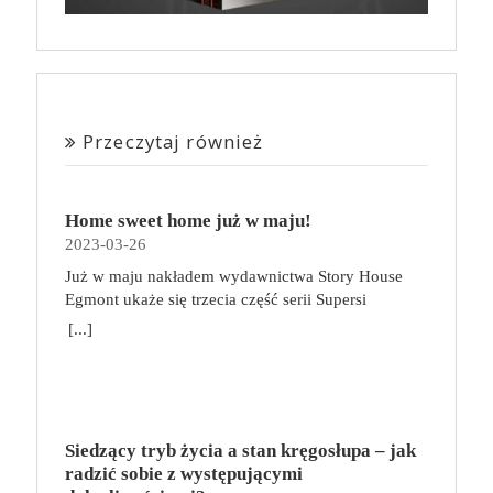
Przeczytaj również
Home sweet home już w maju!
2023-03-26
Już w maju nakładem wydawnictwa Story House
Egmont ukaże się trzecia część serii Supersi
scenarzysty Frederic Maupome. Ten tom nosi tytuł
[...]
Home sweet home. O czym tym razem poczytamy?
Troje dzieci z innej planety – Mat, Lili i Benji – są
obdarzone supermocami i wspomagane przez robota
o imieniu Al. Są rozdarte między chęcią
prowadzenia normalnego życia wśród ludzi a lękiem
Siedzący tryb życia a stan kręgosłupa – jak
przed odkryciem, kim są. W tej serii autorzy
radzić sobie z występującymi
podejmują takie tematy, jak poszukiwanie