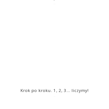
2023-03-09
Krok po kroku. 1, 2, 3… liczymy!
2023-03-09