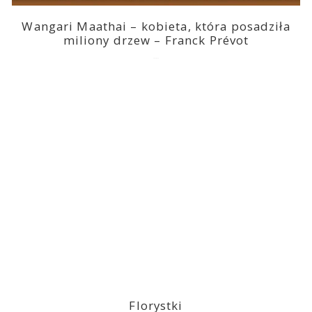
Wangari Maathai – kobieta, która posadziła
miliony drzew – Franck Prévot
2023-03-14
Florystki