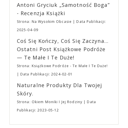
Wystawców i Obsługi. Na terenie hali nie zabraknie
Antoni Gryciuk „Samotność Boga”
(„Joker”, „Ona”) w swojej najbardziej zaskakującej
Waszych ulubionych Wystawców serwujących
roli. Twórca kultowych „Dziedzictwo. Hereditary” i
- Recenzja Książki
napoje oraz drobne przekąski a przed halą
„Midsommar. W biały dzień” zrealizował najbardziej
planujemy Strefę FoodTrucków. Życzymy Wam
Strona: Na Wysokim Obcasie
Data Publikacji:
osobisty film, który pozwolił mu w pełni podzielić
fantastycznego czasu oczekiwania na nadchodzącą
się z widzami swoimi lękami, wizją świata, a przede
2025-04-09
imprezę. W kwietniu widzimy się po raz kolejny w
wszystkim – swoim unikalnym poczuciem humoru.
EXPO XXI!
Coś Się Kończy, Coś Się Zaczyna...
„Bo się boi” w kinach od 21 kwietnia.
Ostatni Post Książkowe Podróże
— Te Małe I Te Duże!
Strona: Książkowe Podróże - Te Małe I Te Duże!
Data Publikacji: 2024-02-01
Naturalne Produkty Dla Twojej
Skóry.
Strona: Okiem Moniki I Jej Rodziny
Data
Publikacji: 2023-05-12