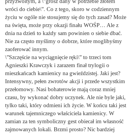
przyzwoitym, a \”grosz dany w potrzebie złotem
wróci do ciebie\”. Co z tego, skoro w codziennym
życiu w ogóle nie stosujemy się do tych zasad? Może
na święta, może przy okazji finału WOŚP… Ale z
dnia na dzień to każdy sam powinien o siebie dbać.
Nie za często myślimy o dobrze, które moglibyśmy
zaoferować innym.
\”Szczęście na wyciągnięcie ręki\” to trzeci tom
Agnieszki Krawczyk i zarazem finał trylogii o
mieszkańcach kamienicy na gwieździstej. Jaki jest?
Intensywny, pełen zwrotów akcji i przede wszystkim
przełomowy. Nasi bohaterowie mają coraz mniej
czasu, by wykonać dobry uczynek. Ale nie byle jaki,
tylko taki, który odmieni ich życie. W końcu taki jest
warunek tajemniczego właściciela kamienicy. W
zamian za ten symboliczny gest obiecał im własność
zajmowanych lokali. Brzmi prosto? Nic bardziej