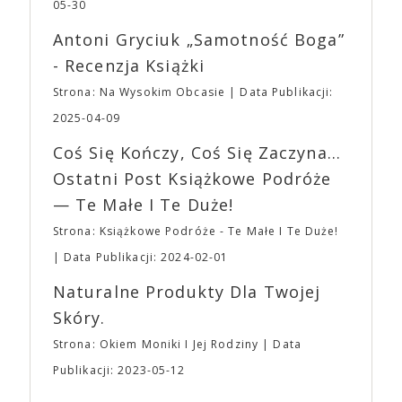
jednego z najbardziej interesujących współczesnych
05-30
mogą lub nie powinni tego robić czyli Gości,
reżyserów, Ariego Astera, z Joaquinem Phoenixem
Wystawców i Obsługi. Na terenie hali nie zabraknie
Antoni Gryciuk „Samotność Boga”
(„Joker”, „Ona”) w swojej najbardziej zaskakującej
Waszych ulubionych Wystawców serwujących
roli. Twórca kultowych „Dziedzictwo. Hereditary” i
- Recenzja Książki
napoje oraz drobne przekąski a przed halą
„Midsommar. W biały dzień” zrealizował najbardziej
planujemy Strefę FoodTrucków. Życzymy Wam
Strona: Na Wysokim Obcasie
Data Publikacji:
osobisty film, który pozwolił mu w pełni podzielić
fantastycznego czasu oczekiwania na nadchodzącą
się z widzami swoimi lękami, wizją świata, a przede
2025-04-09
imprezę. W kwietniu widzimy się po raz kolejny w
wszystkim – swoim unikalnym poczuciem humoru.
EXPO XXI!
Coś Się Kończy, Coś Się Zaczyna...
„Bo się boi” w kinach od 21 kwietnia.
Ostatni Post Książkowe Podróże
— Te Małe I Te Duże!
Strona: Książkowe Podróże - Te Małe I Te Duże!
Data Publikacji: 2024-02-01
Naturalne Produkty Dla Twojej
Skóry.
Strona: Okiem Moniki I Jej Rodziny
Data
Publikacji: 2023-05-12