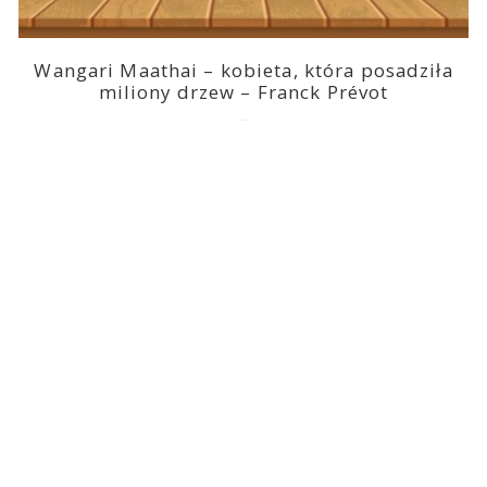
Wangari Maathai – kobieta, która posadziła
miliony drzew – Franck Prévot
2023-03-14