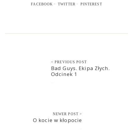
FACEBOOK
TWITTER
PINTEREST
< PREVIOUS POST
Bad Guys. Ekipa Złych.
Odcinek 1
2019-05-30
NEWER POST >
O kocie w kłopocie
2019-06-01