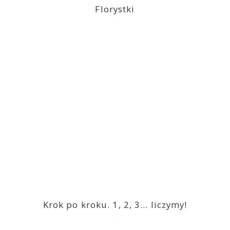
Florystki
2023-03-09
Krok po kroku. 1, 2, 3… liczymy!
2023-03-09