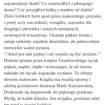
najcenniejszy skarb? Co uratowałbyś z płonącego
domu? Czy przyjąłbyś bułkę z masłem od diabła?
Zbiór krótkich form spod pióra znakomitego prozaika
i poety uczy nas miłości, rozsądku, szacunku dla
drugiego człowieka i naszych mniejszych,
zwierzęcych towarzyszy. Ukazuje piękno świata i
zadaje niekiedy zupełnie absurdalne, ale jednocześnie
niezwykle ważne pytania.
\”Anioł jest taki piękny i nie wstydzi się być stróżem.\”
Historie spisane przez księdza Twardowskiego są tak
piękne, mądre, ciepłe i wzruszające, że od dawna
należało im się tak wspaniałe wydanie. To obrazy
słowem malowane. Książka ma twardą oprawę i
zdobią ją kolorowe ilustracje Marty Kurczewskiej.
Doskonale się dopasowały do pięknego przekazu.
Myślę, że każde dziecko, bez wyjątku, powinno mieć
ten tytuł w swojej kolekcji.