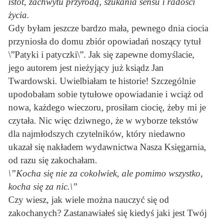
istot, zachwytu przyrodą, szukania sensu i radości
życia.
Gdy byłam jeszcze bardzo mała, pewnego dnia ciocia
przyniosła do domu zbiór opowiadań noszący tytuł
\”Patyki i patyczki\”. Jak się zapewne domyślacie,
jego autorem jest nieżyjący już ksiądz Jan
Twardowski. Uwielbiałam te historie! Szczególnie
upodobałam sobie tytułowe opowiadanie i wciąż od
nowa, każdego wieczoru, prosiłam ciocię, żeby mi je
czytała. Nic więc dziwnego, że w wyborze tekstów
dla najmłodszych czytelników, który niedawno
ukazał się nakładem wydawnictwa Nasza Księgarnia,
od razu się zakochałam.
\”Kocha się nie za cokolwiek, ale pomimo wszystko,
kocha się za nic.\”
Czy wiesz, jak wiele można nauczyć się od
zakochanych? Zastanawiałeś się kiedyś jaki jest Twój