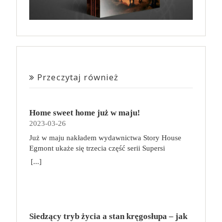
Przeczytaj również
Home sweet home już w maju!
2023-03-26
Już w maju nakładem wydawnictwa Story House
Egmont ukaże się trzecia część serii Supersi
scenarzysty Frederic Maupome. Ten tom nosi tytuł
[...]
Home sweet home. O czym tym razem poczytamy?
Troje dzieci z innej planety – Mat, Lili i Benji – są
obdarzone supermocami i wspomagane przez robota
o imieniu Al. Są rozdarte między chęcią
prowadzenia normalnego życia wśród ludzi a lękiem
Siedzący tryb życia a stan kręgosłupa – jak
przed odkryciem, kim są. W tej serii autorzy