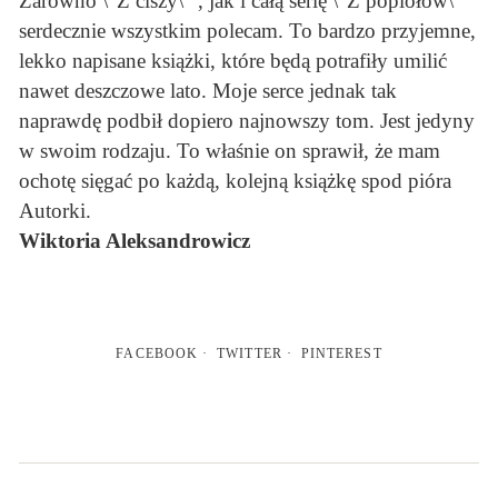
Zarówno \”Z ciszy\” , jak i całą serię \”Z popiołów\”
serdecznie wszystkim polecam. To bardzo przyjemne,
lekko napisane książki, które będą potrafiły umilić
nawet deszczowe lato. Moje serce jednak tak
naprawdę podbił dopiero najnowszy tom. Jest jedyny
w swoim rodzaju. To właśnie on sprawił, że mam
ochotę sięgać po każdą, kolejną książkę spod pióra
Autorki.
Wiktoria Aleksandrowicz
FACEBOOK
TWITTER
PINTEREST