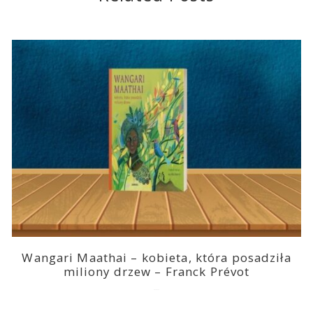
Wangari Maathai – kobieta, która posadziła
miliony drzew – Franck Prévot
2023-03-14