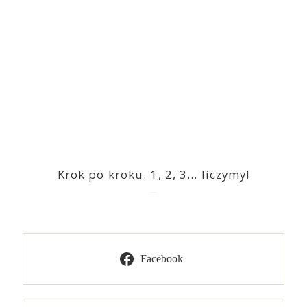
Krok po kroku. 1, 2, 3… liczymy!
2023-03-09
Facebook