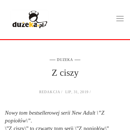
DUZEKA
Z ciszy
REDAKCJA
LIP, 31, 2019
Nowy tom bestsellerowej serii New Adult \”Z
popiołów\”.
\”Z ciszy\” to czwarty tom serii \”Z popiołów\”