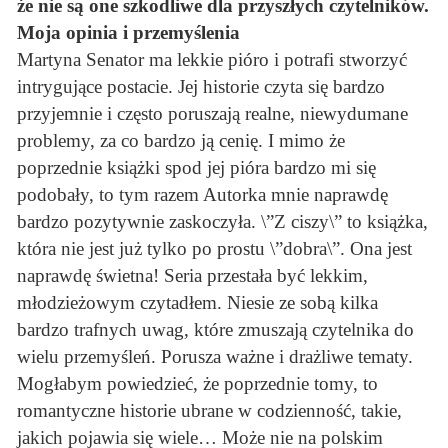
że nie są one szkodliwe dla przyszłych czytelników.
Moja opinia i przemyślenia
Martyna Senator ma lekkie pióro i potrafi stworzyć
intrygujące postacie. Jej historie czyta się bardzo
przyjemnie i często poruszają realne, niewydumane
problemy, za co bardzo ją cenię. I mimo że
poprzednie książki spod jej pióra bardzo mi się
podobały, to tym razem Autorka mnie naprawdę
bardzo pozytywnie zaskoczyła. \”Z ciszy\” to książka,
która nie jest już tylko po prostu \”dobra\”. Ona jest
naprawdę świetna! Seria przestała być lekkim,
młodzieżowym czytadłem. Niesie ze sobą kilka
bardzo trafnych uwag, które zmuszają czytelnika do
wielu przemyśleń. Porusza ważne i drażliwe tematy.
Mogłabym powiedzieć, że poprzednie tomy, to
romantyczne historie ubrane w codzienność, takie,
jakich pojawia się wiele… Może nie na polskim