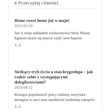
Przeczytaj również
Home sweet home już w maju!
2023-03-26
Już w maju nakładem wydawnictwa Story House
Egmont ukaże się trzecia część serii Supersi
scenarzysty Frederic Maupome. Ten tom nosi tytuł
[...]
Home sweet home. O czym tym razem poczytamy?
Troje dzieci z innej planety – Mat, Lili i Benji – są
obdarzone supermocami i wspomagane przez robota
o imieniu Al. Są rozdarte między chęcią
prowadzenia normalnego życia wśród ludzi a lękiem
Siedzący tryb życia a stan kręgosłupa – jak
przed odkryciem, kim są. W tej serii autorzy
radzić sobie z występującymi
podejmują takie tematy, jak poszukiwanie
dolegliwościami?
tożsamości, rodziny, samotności i odmienności pod
2024-08-12
przykrywką opowieści o superbohaterach. W
Rosnąca popularność pracy zdalnej, rozrywka
trzecim tomie rodzeństwo znalazło się w policyjnym
dostępna w sieci oraz możliwość zrobienia zakupów
potrzasku. Dzieci są ścigane, dlatego będą musiały
online sprawiają, że zmniejsza się nasza aktywność
opuścić swój dom i znaleźć nowe schronienie…
[...]
fizyczna. Coraz więcej siedzimy, już nie tylko w