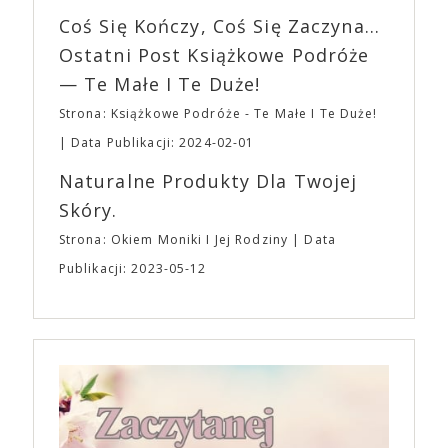
imprezę. W kwietniu widzimy się po raz kolejny w
wszystkim – swoim unikalnym poczuciem humoru.
EXPO XXI!
Coś Się Kończy, Coś Się Zaczyna...
„Bo się boi” w kinach od 21 kwietnia.
Ostatni Post Książkowe Podróże
— Te Małe I Te Duże!
Strona: Książkowe Podróże - Te Małe I Te Duże!
Data Publikacji: 2024-02-01
Naturalne Produkty Dla Twojej
Skóry.
Strona: Okiem Moniki I Jej Rodziny
Data
Publikacji: 2023-05-12