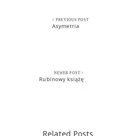
< PREVIOUS POST
Asymetria
2019-07-31
NEWER POST >
Rubinowy książę
2019-08-01
Related Posts