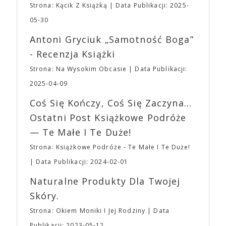
zakupione na terenie imprezy. Ten zakaz nie będzie
Strona: Kącik Z Książką
Data Publikacji: 2025-
bohaterem własnej historii. W pełni autorska wizja
dotyczył jedynie tych, którzy z imprezy wyjść nie
jednego z najbardziej interesujących współczesnych
05-30
mogą lub nie powinni tego robić czyli Gości,
reżyserów, Ariego Astera, z Joaquinem Phoenixem
Wystawców i Obsługi. Na terenie hali nie zabraknie
Antoni Gryciuk „Samotność Boga”
(„Joker”, „Ona”) w swojej najbardziej zaskakującej
Waszych ulubionych Wystawców serwujących
roli. Twórca kultowych „Dziedzictwo. Hereditary” i
- Recenzja Książki
napoje oraz drobne przekąski a przed halą
„Midsommar. W biały dzień” zrealizował najbardziej
planujemy Strefę FoodTrucków. Życzymy Wam
Strona: Na Wysokim Obcasie
Data Publikacji:
osobisty film, który pozwolił mu w pełni podzielić
fantastycznego czasu oczekiwania na nadchodzącą
się z widzami swoimi lękami, wizją świata, a przede
2025-04-09
imprezę. W kwietniu widzimy się po raz kolejny w
wszystkim – swoim unikalnym poczuciem humoru.
EXPO XXI!
Coś Się Kończy, Coś Się Zaczyna...
„Bo się boi” w kinach od 21 kwietnia.
Ostatni Post Książkowe Podróże
— Te Małe I Te Duże!
Strona: Książkowe Podróże - Te Małe I Te Duże!
Data Publikacji: 2024-02-01
Naturalne Produkty Dla Twojej
Skóry.
Strona: Okiem Moniki I Jej Rodziny
Data
Publikacji: 2023-05-12