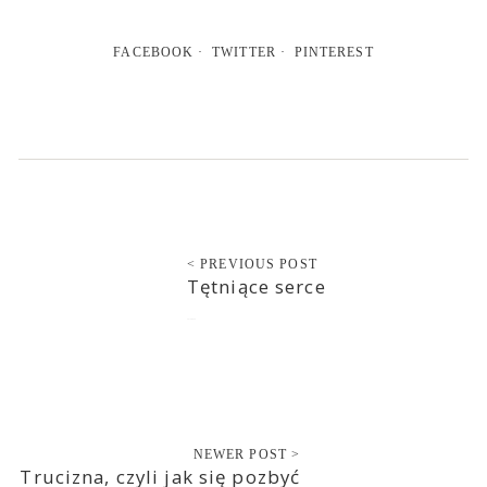
FACEBOOK
TWITTER
PINTEREST
< PREVIOUS POST
Tętniące serce
2019-08-10
NEWER POST >
Trucizna, czyli jak się pozbyć