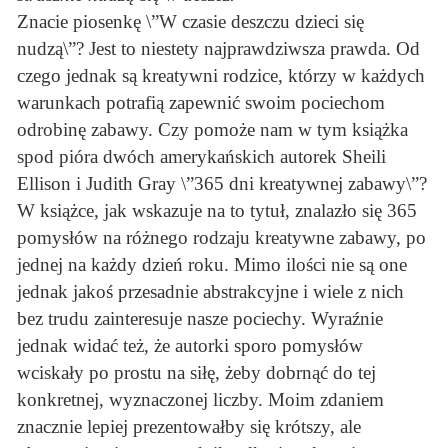
Znacie piosenkę \”W czasie deszczu dzieci się
nudzą\”? Jest to niestety najprawdziwsza prawda. Od
czego jednak są kreatywni rodzice, którzy w każdych
warunkach potrafią zapewnić swoim pociechom
odrobinę zabawy. Czy pomoże nam w tym książka
spod pióra dwóch amerykańskich autorek Sheili
Ellison i Judith Gray \”365 dni kreatywnej zabawy\”?
W książce, jak wskazuje na to tytuł, znalazło się 365
pomysłów na różnego rodzaju kreatywne zabawy, po
jednej na każdy dzień roku. Mimo ilości nie są one
jednak jakoś przesadnie abstrakcyjne i wiele z nich
bez trudu zainteresuje nasze pociechy. Wyraźnie
jednak widać też, że autorki sporo pomysłów
wciskały po prostu na siłę, żeby dobrnąć do tej
konkretnej, wyznaczonej liczby. Moim zdaniem
znacznie lepiej prezentowałby się krótszy, ale