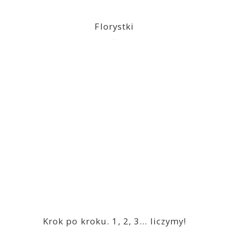
Florystki
2023-03-09
Krok po kroku. 1, 2, 3… liczymy!