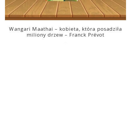
Wangari Maathai – kobieta, która posadziła
miliony drzew – Franck Prévot
2023-03-14