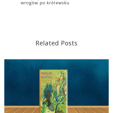
wrogów po królewsku
2019-08-12
Related Posts