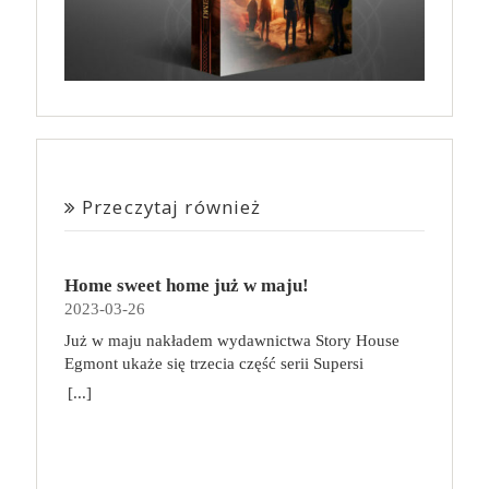
Przeczytaj również
Home sweet home już w maju!
2023-03-26
Już w maju nakładem wydawnictwa Story House
Egmont ukaże się trzecia część serii Supersi
scenarzysty Frederic Maupome. Ten tom nosi tytuł
[...]
Home sweet home. O czym tym razem poczytamy?
Troje dzieci z innej planety – Mat, Lili i Benji – są
obdarzone supermocami i wspomagane przez robota
o imieniu Al. Są rozdarte między chęcią