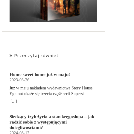
Przeczytaj również
Home sweet home już w maju!
2023-03-26
Już w maju nakładem wydawnictwa Story House
Egmont ukaże się trzecia część serii Supersi
scenarzysty Frederic Maupome. Ten tom nosi tytuł
[...]
Home sweet home. O czym tym razem poczytamy?
Troje dzieci z innej planety – Mat, Lili i Benji – są
Siedzący tryb życia a stan kręgosłupa – jak
obdarzone supermocami i wspomagane przez
radzić sobie z występującymi
robota o imieniu Al. Są rozdarte między chęcią
dolegliwościami?
prowadzenia normalnego życia wśród ludzi a
2024-08-12
lękiem przed odkryciem, kim są. W tej serii