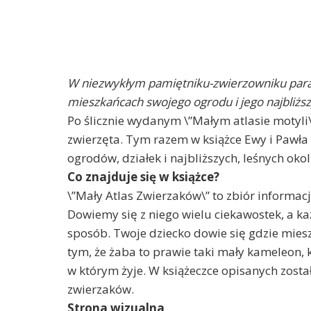
W niezwykłym pamiętniku-zwierzowniku para
mieszkańcach swojego ogrodu i jego najbliższ
Po ślicznie wydanym \”Małym atlasie motyli\
zwierzęta. Tym razem w książce Ewy i Pawł
ogrodów, działek i najbliższych, leśnych okol
Co znajduje się w książce?
\”Mały Atlas Zwierzaków\” to zbiór informac
Dowiemy się z niego wielu ciekawostek, a k
sposób. Twoje dziecko dowie się gdzie miesz
tym, że żaba to prawie taki mały kameleon,
w którym żyje. W książeczce opisanych zost
zwierzaków.
Strona wizualna