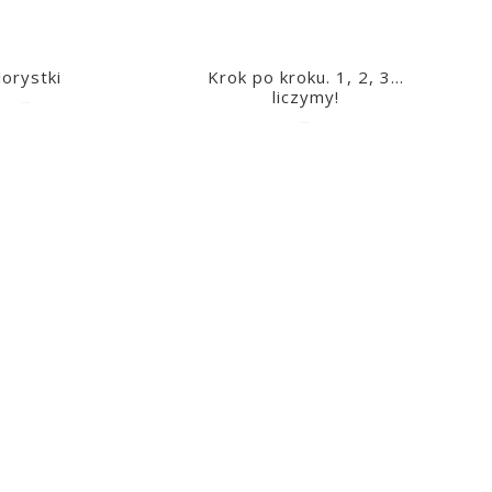
lorystki
Krok po kroku. 1, 2, 3…
liczymy!
2023-03-09
2023-03-09