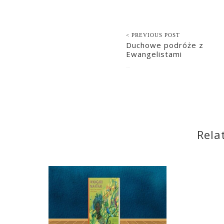
< PREVIOUS POST
Duchowe podróże z
Ewangelistami
2019-09-30
Rela