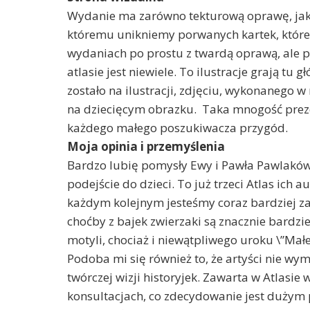
Wydanie ma zarówno tekturową oprawę, jak i
któremu unikniemy porwanych kartek, które n
wydaniach po prostu z twardą oprawą, ale 
atlasie jest niewiele. To ilustracje grają tu
zostało na ilustracji, zdjęciu, wykonanego w
na dziecięcym obrazku. Taka mnogość preze
każdego małego poszukiwacza przygód.
Moja opinia i przemyślenia
Bardzo lubię pomysły Ewy i Pawła Pawlaków
podejście do dzieci. To już trzeci Atlas ich 
każdym kolejnym jesteśmy coraz bardziej za
choćby z bajek zwierzaki są znacznie bardzie
motyli, chociaż i niewątpliwego uroku \”Mał
Podoba mi się również to, że artyści nie wy
twórczej wizji historyjek. Zawarta w Atlasi
konsultacjach, co zdecydowanie jest dużym 