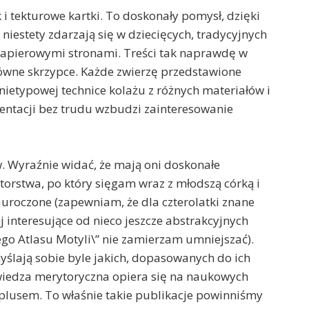
 tekturowe kartki. To doskonały pomysł, dzięki
iestety zdarzają się w dziecięcych, tradycyjnych
papierowymi stronami. Treści tak naprawdę w
 główne skrzypce. Każde zwierzę przedstawione
 nietypowej technice kolażu z różnych materiałów i
ntacji bez trudu wzbudzi zainteresowanie
. Wyraźnie widać, że mają oni doskonałe
autorstwa, po który sięgam wraz z młodszą córką i
uroczone (zapewniam, że dla czterolatki znane
j interesujące od nieco jeszcze abstrakcyjnych
ego Atlasu Motyli\” nie zamierzam umniejszać).
myślają sobie byle jakich, dopasowanych do ich
e wiedza merytoryczna opiera się na naukowych
plusem. To właśnie takie publikacje powinniśmy