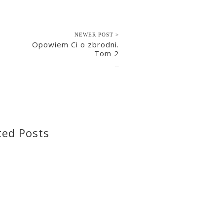
NEWER POST >
Opowiem Ci o zbrodni.
Tom 2
2019-10-01
ted Posts