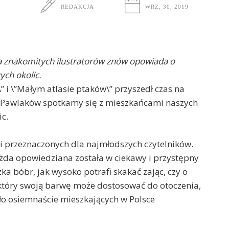
REDAKCJA
WRZ, 30, 2019
 znakomitych ilustratorów znów opowiada o
ych okolic.
” i \”Małym atlasie ptaków\” przyszedł czas na
a Pawlaków spotkamy się z mieszkańcami naszych
ic.
ji przeznaczonych dla najmłodszych czytelników.
ażda opowiedziana została w ciekawy i przystępny
ka bóbr, jak wysoko potrafi skakać zając, czy o
 który swoją barwę może dostosować do otoczenia,
ało osiemnaście mieszkających w Polsce