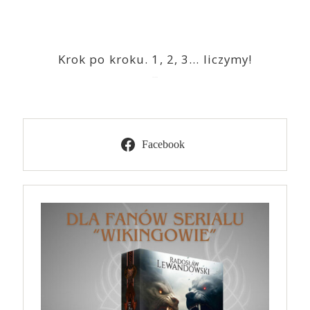
Krok po kroku. 1, 2, 3… liczymy!
2023-03-09
Facebook