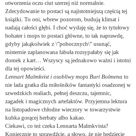
otworzenia oczu ciut szerzej niż normalnie.
Zdecydowanie to postaci są najistotniejszą częścią tej
książki. To oni, wbrew pozorom, budują klimat i
nadają całości głębi. I choć wydaję się, że to tytułowy
bohater i mops to postaci główne, to tak naprawdę,
gdyby jakąkolwiek z \”pobocznych\” usunąć,
misternie zaplanowana fabuła rozsypałaby się jak
domek z kart… Wszyscy są jednakowo ważni i istotni
dla tej opowieści.
Lennart Malmkvist i osobliwy mops Buri Bolmena
to
nie lada gratka dla miłośników fantastyki osadzonej w
szwedzkich realiach, pełnej deszczu, tajemnic,
zagadek i magicznych artefaktów. Przyjemna lektura
na listopadowe chłodne wieczory w towarzystwie
kubka gorącej herbaty albo kakao.
Ciekawi, co też czeka Lennarta Malmkvista?
Koniecznie to sprawdźcie, a słowo, że nie będziecie