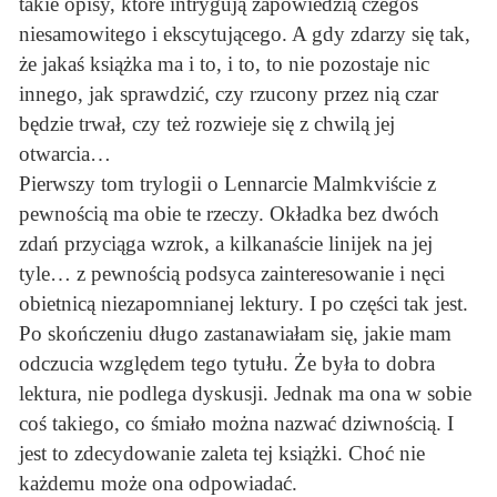
takie opisy, które intrygują zapowiedzią czegoś
niesamowitego i ekscytującego. A gdy zdarzy się tak,
że jakaś książka ma i to, i to, to nie pozostaje nic
innego, jak sprawdzić, czy rzucony przez nią czar
będzie trwał, czy też rozwieje się z chwilą jej
otwarcia…
Pierwszy tom trylogii o Lennarcie Malmkviście z
pewnością ma obie te rzeczy. Okładka bez dwóch
zdań przyciąga wzrok, a kilkanaście linijek na jej
tyle… z pewnością podsyca zainteresowanie i nęci
obietnicą niezapomnianej lektury. I po części tak jest.
Po skończeniu długo zastanawiałam się, jakie mam
odczucia względem tego tytułu. Że była to dobra
lektura, nie podlega dyskusji. Jednak ma ona w sobie
coś takiego, co śmiało można nazwać dziwnością. I
jest to zdecydowanie zaleta tej książki. Choć nie
każdemu może ona odpowiadać.