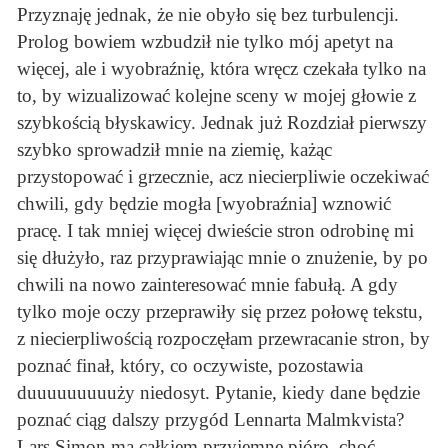
Przyznaję jednak, że nie obyło się bez turbulencji.
Prolog bowiem wzbudził nie tylko mój apetyt na
więcej, ale i wyobraźnię, która wręcz czekała tylko na
to, by wizualizować kolejne sceny w mojej głowie z
szybkością błyskawicy. Jednak już Rozdział pierwszy
szybko sprowadził mnie na ziemię, każąc
przystopować i grzecznie, acz niecierpliwie oczekiwać
chwili, gdy będzie mogła [wyobraźnia] wznowić
pracę. I tak mniej więcej dwieście stron odrobinę mi
się dłużyło, raz przyprawiając mnie o znużenie, by po
chwili na nowo zainteresować mnie fabułą. A gdy
tylko moje oczy przeprawiły się przez połowę tekstu,
z niecierpliwością rozpoczęłam przewracanie stron, by
poznać finał, który, co oczywiste, pozostawia
duuuuuuuuuży niedosyt. Pytanie, kiedy dane będzie
poznać ciąg dalszy przygód Lennarta Malmkvista?
Lars Simon ma całkiem przyjemne pióro, choć