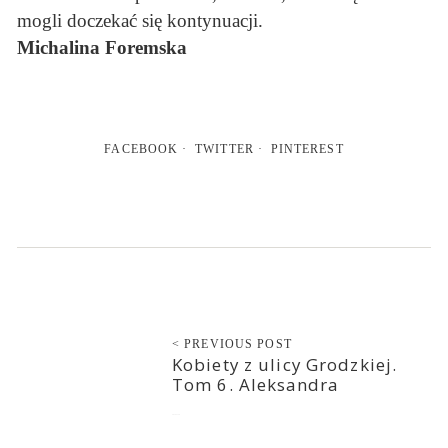
mogli doczekać się kontynuacji.
Michalina Foremska
FACEBOOK
TWITTER
PINTEREST
< PREVIOUS POST
Kobiety z ulicy Grodzkiej.
Tom 6. Aleksandra
2019-11-14