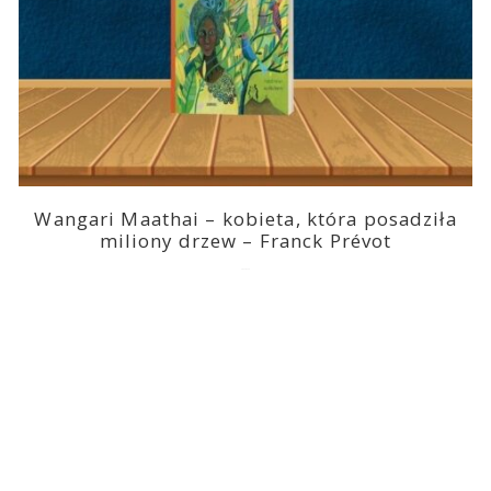
Wangari Maathai – kobieta, która posadziła
miliony drzew – Franck Prévot
2023-03-14