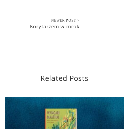
NEWER POST >
Korytarzem w mrok
2019-11-15
Related Posts