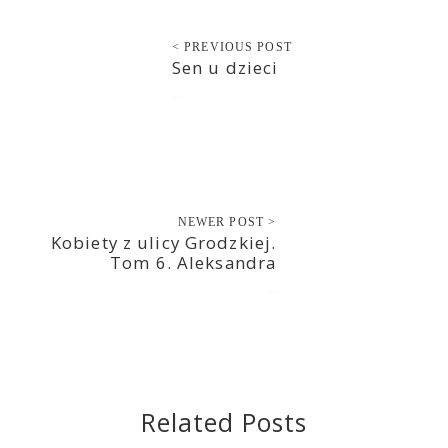
< PREVIOUS POST
Sen u dzieci
2019-11-13
NEWER POST >
Kobiety z ulicy Grodzkiej.
Tom 6. Aleksandra
2019-11-14
Related Posts