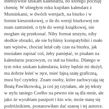
intensywnie szukam kalendarza, do którego poczuję
chemię. W ubiegłym roku kupiłam kalendarz z
Muminkami, w dwóch wersjach, na biurko i w
formie kieszonkowej, o ile do wersji biurkowej nie
mam zastrzeżeń, o tyle do wersji książkowej, nie
mogłam się przekonać. Niby format zeszytu, niby
słodkie obrazki, ale nie byliśmy kompatybilni i mało
tam wpisów, chociaż leżał cały czas na biurku, jak
musiałam zapisać coś, żeby pamiętać, to pisałam na
kalendarzu pracowym, co stał na biurku. Dlatego w
tym roku szukam kalendarza, który będzie mi służył,
ma dobrze leżeć w ręce, mieć fajną szatę graficzną,
musi być czytelny. Znam osoby, które zachwycają się
Beatą Pawlikowską, ja coś jej czytałam, ale jej teksty
w stylu taniego Coelho na pewno nie są dla mnie, ale
jako że wyrabiam paszport i kto wie, może stanę się
podróżnikiem, postanowiłam dać szansę i tej autorce.