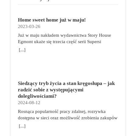
Home sweet home już w maju!
2023-03-26
Już w maju nakładem wydawnictwa Story House
Egmont ukaże się trzecia część serii Supersi
scenarzysty Frederic Maupome. Ten tom nosi tytuł
[...]
Home sweet home. O czym tym razem poczytamy?
Troje dzieci z innej planety – Mat, Lili i Benji – są
obdarzone supermocami i wspomagane przez robota
o imieniu Al. Są rozdarte między chęcią
prowadzenia normalnego życia wśród ludzi a lękiem
Siedzący tryb życia a stan kręgosłupa – jak
przed odkryciem, kim są. W tej serii autorzy
radzić sobie z występującymi
podejmują takie tematy, jak poszukiwanie
dolegliwościami?
tożsamości, rodziny, samotności i odmienności pod
2024-08-12
przykrywką opowieści o superbohaterach. W
Rosnąca popularność pracy zdalnej, rozrywka
trzecim tomie rodzeństwo znalazło się w policyjnym
dostępna w sieci oraz możliwość zrobienia zakupów
potrzasku. Dzieci są ścigane, dlatego będą musiały
online sprawiają, że zmniejsza się nasza aktywność
opuścić swój dom i znaleźć nowe schronienie…
[...]
fizyczna. Coraz więcej siedzimy, już nie tylko w
Tytuł: Home sweet home. Supersi. Tom 3 Seria: