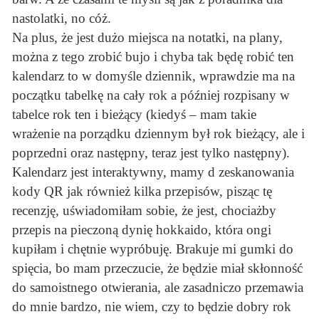
nastolatki, no cóż.
Na plus, że jest dużo miejsca na notatki, na plany,
można z tego zrobić bujo i chyba tak będę robić ten
kalendarz to w domyśle dziennik, wprawdzie ma na
początku tabelkę na cały rok a później rozpisany w
tabelce rok ten i bieżący (kiedyś – mam takie
wrażenie na porządku dziennym był rok bieżący, ale i
poprzedni oraz następny, teraz jest tylko następny).
Kalendarz jest interaktywny, mamy d zeskanowania
kody QR jak również kilka przepisów, pisząc tę
recenzję, uświadomiłam sobie, że jest, chociażby
przepis na pieczoną dynię hokkaido, która ongi
kupiłam i chętnie wypróbuję. Brakuje mi gumki do
spięcia, bo mam przeczucie, że będzie miał skłonność
do samoistnego otwierania, ale zasadniczo przemawia
do mnie bardzo, nie wiem, czy to będzie dobry rok