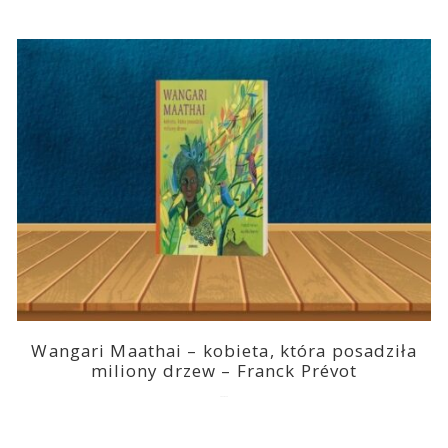
Wangari Maathai – kobieta, która posadziła
miliony drzew – Franck Prévot
2023-03-14