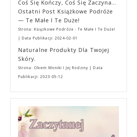
EXPO XXI!
Coś Się Kończy, Coś Się Zaczyna...
„Bo się boi” w kinach od 21 kwietnia.
Ostatni Post Książkowe Podróże
— Te Małe I Te Duże!
Strona: Książkowe Podróże - Te Małe I Te Duże!
Data Publikacji: 2024-02-01
Naturalne Produkty Dla Twojej
Skóry.
Strona: Okiem Moniki I Jej Rodziny
Data
Publikacji: 2023-05-12