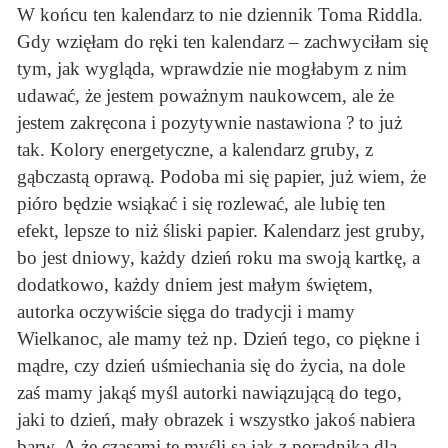
W końcu ten kalendarz to nie dziennik Toma Riddla.
Gdy wzięłam do ręki ten kalendarz – zachwyciłam się
tym, jak wygląda, wprawdzie nie mogłabym z nim
udawać, że jestem poważnym naukowcem, ale że
jestem zakręcona i pozytywnie nastawiona ? to już
tak. Kolory energetyczne, a kalendarz gruby, z
gąbczastą oprawą. Podoba mi się papier, już wiem, że
pióro będzie wsiąkać i się rozlewać, ale lubię ten
efekt, lepsze to niż śliski papier. Kalendarz jest gruby,
bo jest dniowy, każdy dzień roku ma swoją kartkę, a
dodatkowo, każdy dniem jest małym świętem,
autorka oczywiście sięga do tradycji i mamy
Wielkanoc, ale mamy też np. Dzień tego, co piękne i
mądre, czy dzień uśmiechania się do życia, na dole
zaś mamy jakąś myśl autorki nawiązującą do tego,
jaki to dzień, mały obrazek i wszystko jakoś nabiera
barw. A że czasami te myśli są jak z poradnika dla