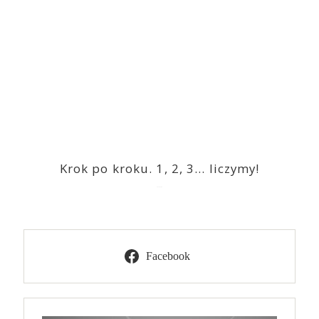
Krok po kroku. 1, 2, 3… liczymy!
2023-03-09
Facebook