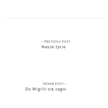
< PREVIOUS POST
Nasze życie
2019-12-23
NEWER POST >
Do Wigilii się zagoi
2019-12-26