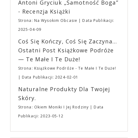
Wystawców i Obsługi. Na terenie hali nie zabraknie
Antoni Gryciuk „Samotność Boga”
(„Joker”, „Ona”) w swojej najbardziej zaskakującej
Waszych ulubionych Wystawców serwujących
roli. Twórca kultowych „Dziedzictwo. Hereditary” i
- Recenzja Książki
napoje oraz drobne przekąski a przed halą
„Midsommar. W biały dzień” zrealizował najbardziej
planujemy Strefę FoodTrucków. Życzymy Wam
Strona: Na Wysokim Obcasie
Data Publikacji:
osobisty film, który pozwolił mu w pełni podzielić
fantastycznego czasu oczekiwania na nadchodzącą
się z widzami swoimi lękami, wizją świata, a przede
2025-04-09
imprezę. W kwietniu widzimy się po raz kolejny w
wszystkim – swoim unikalnym poczuciem humoru.
EXPO XXI!
Coś Się Kończy, Coś Się Zaczyna...
„Bo się boi” w kinach od 21 kwietnia.
Ostatni Post Książkowe Podróże
— Te Małe I Te Duże!
Strona: Książkowe Podróże - Te Małe I Te Duże!
Data Publikacji: 2024-02-01
Naturalne Produkty Dla Twojej
Skóry.
Strona: Okiem Moniki I Jej Rodziny
Data
Publikacji: 2023-05-12