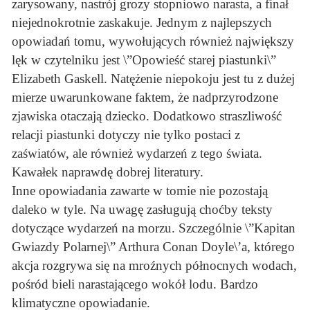
zarysowany, nastrój grozy stopniowo narasta, a finał
niejednokrotnie zaskakuje. Jednym z najlepszych
opowiadań tomu, wywołujących również największy
lęk w czytelniku jest \”Opowieść starej piastunki\”
Elizabeth Gaskell. Natężenie niepokoju jest tu z dużej
mierze uwarunkowane faktem, że nadprzyrodzone
zjawiska otaczają dziecko. Dodatkowo straszliwość
relacji piastunki dotyczy nie tylko postaci z
zaświatów, ale również wydarzeń z tego świata.
Kawałek naprawdę dobrej literatury.
Inne opowiadania zawarte w tomie nie pozostają
daleko w tyle. Na uwagę zasługują choćby teksty
dotyczące wydarzeń na morzu. Szczególnie \”Kapitan
Gwiazdy Polarnej\” Arthura Conan Doyle\’a, którego
akcja rozgrywa się na mroźnych północnych wodach,
pośród bieli narastającego wokół lodu. Bardzo
klimatyczne opowiadanie.