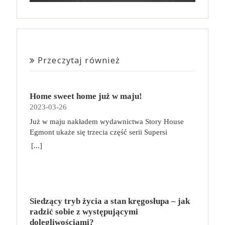
Przeczytaj również
Home sweet home już w maju!
2023-03-26
Już w maju nakładem wydawnictwa Story House
Egmont ukaże się trzecia część serii Supersi
scenarzysty Frederic Maupome. Ten tom nosi tytuł
[...]
Home sweet home. O czym tym razem poczytamy?
Troje dzieci z innej planety – Mat, Lili i Benji – są
obdarzone supermocami i wspomagane przez robota
o imieniu Al. Są rozdarte między chęcią
prowadzenia normalnego życia wśród ludzi a lękiem
Siedzący tryb życia a stan kręgosłupa – jak
przed odkryciem, kim są. W tej serii autorzy
radzić sobie z występującymi
podejmują takie tematy, jak poszukiwanie
dolegliwościami?