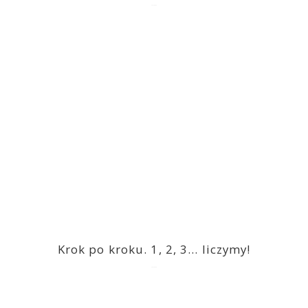
2023-03-09
Krok po kroku. 1, 2, 3… liczymy!
2023-03-09