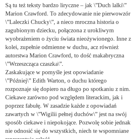
Są tu też teksty bardzo liryczne – jak \”Duch lalki\”
Marion Crawford. To zdecydowanie nie pierwowzór
\”Laleczki Chucky\”, a nieco mroczna historia o
zagubionym dziecku, połączona z urokliwym
wyobrażeniem o życiu świata nieożywionego. Inne z
kolei, zupełnie odmienne w duchu, acz również
autorstwa Marion Crawford, to dość makabryczna
\”Wrzeszcząca czaszka\”.
Zaskakujące w pomyśle jest opowiadanie
\”Później\” Edith Warton, o duchu którego
rozpoznaje się dopiero na długo po spotkaniu z nim.
Ciekawe zarówno pod względem literackim, jak i
poprzez fabułę. W zasadzie każde z opowiadań
zawartych w \”Wigilii pełnej duchów\” jest na swój
sposób ciekawe i niepokojące. Pozwolę sobie jednak
nie odnosić się do wszystkich, niech te wspomniane