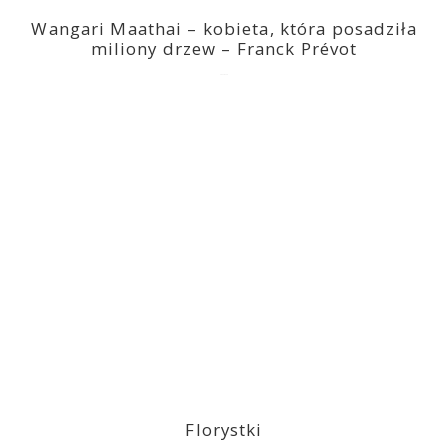
Wangari Maathai – kobieta, która posadziła
miliony drzew – Franck Prévot
2023-03-14
Florystki