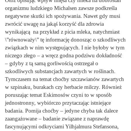
Otóż opisując wpływ mięsa czy mleka na dobrostan
organizmu ludzkiego Michalsen zawsze podkreśla
negatywne skutki ich spożywania. Nawet gdy musi
zwrócić uwagę na jakąś korzyść dla zdrowia
wynikającą na przykład z picia mleka, natychmiast
\”równoważy\” tę informację donosząc o szkodliwych
związkach w nim występujących. I nie byłoby w tym
niczego złego – a wręcz godna podziwu dokładność
– gdyby z tą samą gorliwością ostrzegał o
szkodliwych substancjach zawartych w roślinach.
Tymczasem na temat choćby szczawianów zawartych
w szpinaku, burakach czy herbacie milczy. Również
poruszając temat Eskimosów czyni to w sposób
jednostronny, wybiórczo przytaczając istniejące
badania. Pomija choćby – jedyne chyba tak dalece
zaangażowane – badanie związane z naprawdę
fascynującymi odkryciami Yilhjalmura Stefansona,