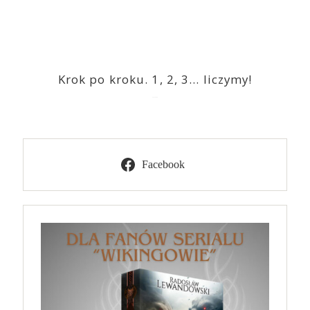
Krok po kroku. 1, 2, 3… liczymy!
2023-03-09
Facebook