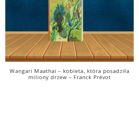
Wangari Maathai – kobieta, która posadziła
miliony drzew – Franck Prévot
2023-03-14