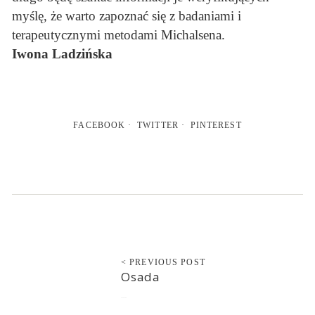
myślę, że warto zapoznać się z badaniami i
terapeutycznymi metodami Michalsena.
Iwona Ladzińska
FACEBOOK
TWITTER
PINTEREST
< PREVIOUS POST
Osada
2020-02-06