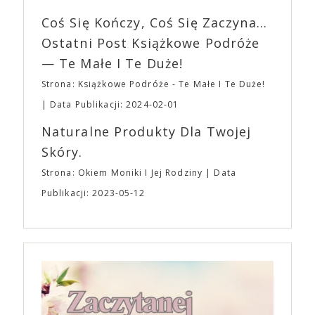
imprezę. W kwietniu widzimy się po raz kolejny w
wszystkim – swoim unikalnym poczuciem humoru.
EXPO XXI!
Coś Się Kończy, Coś Się Zaczyna...
„Bo się boi” w kinach od 21 kwietnia.
Ostatni Post Książkowe Podróże
— Te Małe I Te Duże!
Strona: Książkowe Podróże - Te Małe I Te Duże!
Data Publikacji: 2024-02-01
Naturalne Produkty Dla Twojej
Skóry.
Strona: Okiem Moniki I Jej Rodziny
Data
Publikacji: 2023-05-12