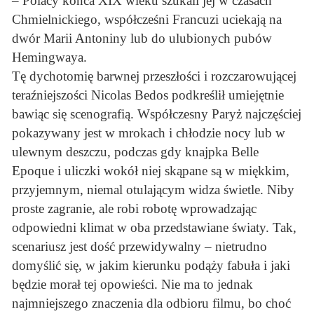
– Polacy końca XIX wieku szukali jej w czasach
Chmielnickiego, współcześni Francuzi uciekają na
dwór Marii Antoniny lub do ulubionych pubów
Hemingwaya.
Tę dychotomię barwnej przeszłości i rozczarowującej
teraźniejszości Nicolas Bedos podkreślił umiejętnie
bawiąc się scenografią. Współczesny Paryż najczęściej
pokazywany jest w mrokach i chłodzie nocy lub w
ulewnym deszczu, podczas gdy knajpka Belle
Epoque i uliczki wokół niej skąpane są w miękkim,
przyjemnym, niemal otulającym widza świetle. Niby
proste zagranie, ale robi robotę wprowadzając
odpowiedni klimat w oba przedstawiane światy. Tak,
scenariusz jest dość przewidywalny – nietrudno
domyślić się, w jakim kierunku podąży fabuła i jaki
będzie morał tej opowieści. Nie ma to jednak
najmniejszego znaczenia dla odbioru filmu, bo choć