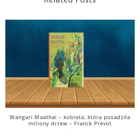
Wangari Maathai – kobieta, która posadziła
miliony drzew – Franck Prévot
2023-03-14