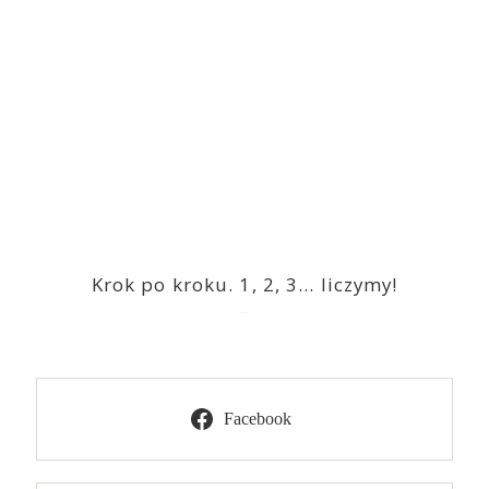
Krok po kroku. 1, 2, 3… liczymy!
2023-03-09
Facebook