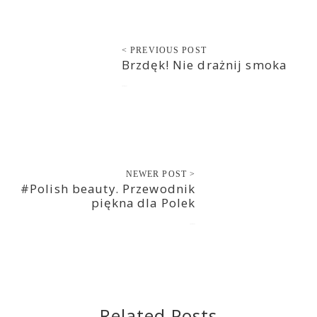
< PREVIOUS POST
Brzdęk! Nie drażnij smoka
2020-02-13
NEWER POST >
#Polish beauty. Przewodnik
piękna dla Polek
2020-02-14
Related Posts