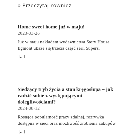
Przeczytaj również
Home sweet home już w maju!
2023-03-26
Już w maju nakładem wydawnictwa Story House
Egmont ukaże się trzecia część serii Supersi
scenarzysty Frederic Maupome. Ten tom nosi tytuł
[...]
Home sweet home. O czym tym razem poczytamy?
Troje dzieci z innej planety – Mat, Lili i Benji – są
obdarzone supermocami i wspomagane przez robota
o imieniu Al. Są rozdarte między chęcią
prowadzenia normalnego życia wśród ludzi a lękiem
Siedzący tryb życia a stan kręgosłupa – jak
przed odkryciem, kim są. W tej serii autorzy
radzić sobie z występującymi
podejmują takie tematy, jak poszukiwanie
dolegliwościami?
tożsamości, rodziny, samotności i odmienności pod
2024-08-12
przykrywką opowieści o superbohaterach. W
Rosnąca popularność pracy zdalnej, rozrywka
trzecim tomie rodzeństwo znalazło się w policyjnym
dostępna w sieci oraz możliwość zrobienia zakupów
potrzasku. Dzieci są ścigane, dlatego będą musiały
online sprawiają, że zmniejsza się nasza aktywność
opuścić swój dom i znaleźć nowe schronienie…
[...]