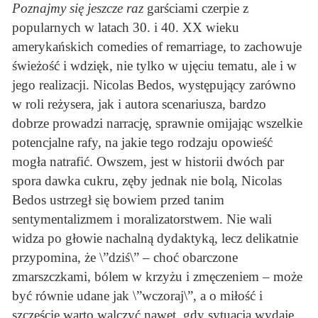
Poznajmy się jeszcze raz
garściami czerpie z
popularnych w latach 30. i 40. XX wieku
amerykańskich comedies of remarriage, to zachowuje
świeżość i wdzięk, nie tylko w ujęciu tematu, ale i w
jego realizacji. Nicolas Bedos, występujący zarówno
w roli reżysera, jak i autora scenariusza, bardzo
dobrze prowadzi narrację, sprawnie omijając wszelkie
potencjalne rafy, na jakie tego rodzaju opowieść
mogła natrafić. Owszem, jest w historii dwóch par
spora dawka cukru, zęby jednak nie bolą, Nicolas
Bedos ustrzegł się bowiem przed tanim
sentymentalizmem i moralizatorstwem. Nie wali
widza po głowie nachalną dydaktyką, lecz delikatnie
przypomina, że \”dziś\” – choć obarczone
zmarszczkami, bólem w krzyżu i zmęczeniem – może
być równie udane jak \”wczoraj\”, a o miłość i
szczęście warto walczyć nawet, gdy sytuacja wydaje