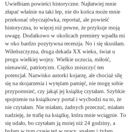
Uwielbiam powieści historyczne. Najłatwiej mnie
złapać właśnie na taki lep, nie do końca może mnie
przekonać obyczajówka, reportaż, ale powieść
historyczna, to więcej niż pewne, że przykuje moją
uwagę. Dodatkowo w okolicach premiery wpadła mi
w oko bardzo pozytywna recenzja. No i się skusiłam.
Wileńszczyzna, druga dekada XX wieku, świat u
progu wielkiej wojny. Wielkie uczucia, miłość,
nienawiść, patriotyzm. Ciężko zniszczyć ten
potencjał. Nazwisko autorki kojarzę, ale chociaż silę
się na skojarzenia i wytężam pamięć, nie mogę sobie
przypomnieć, czy jakąś jej książkę czytałam. Szybkie
spojrzenie na książkowy portal i wychodzi na to, że
nie czytałam. Nie miałam, żadnych przeczuć, miałam
nadzieję, że trafię na książkę, która mnie wciągnie. To
się udało, bo czytałam ją mniej niż 24 godziny, a
byłam w tym czasie też w pracy, spałam i żyłam.