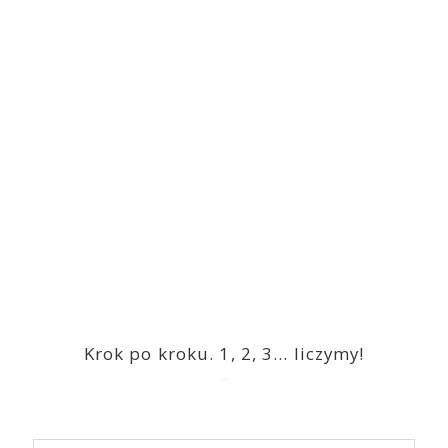
Krok po kroku. 1, 2, 3… liczymy!
2023-03-09