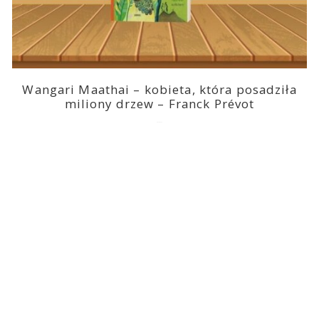
Wangari Maathai – kobieta, która posadziła
miliony drzew – Franck Prévot
2023-03-14