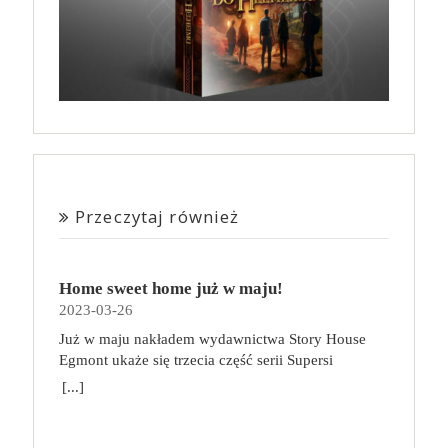
Przeczytaj również
Home sweet home już w maju!
2023-03-26
Już w maju nakładem wydawnictwa Story House
Egmont ukaże się trzecia część serii Supersi
scenarzysty Frederic Maupome. Ten tom nosi tytuł
[...]
Home sweet home. O czym tym razem poczytamy?
Troje dzieci z innej planety – Mat, Lili i Benji – są
obdarzone supermocami i wspomagane przez robota