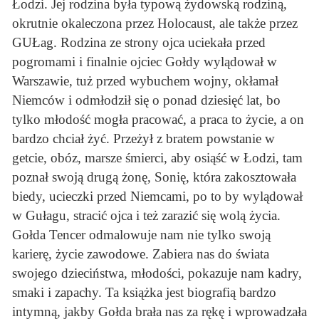
Łodzi. Jej rodzina była typową żydowską rodziną,
okrutnie okaleczona przez Holocaust, ale także przez
GUŁag. Rodzina ze strony ojca uciekała przed
pogromami i finalnie ojciec Gołdy wylądował w
Warszawie, tuż przed wybuchem wojny, okłamał
Niemców i odmłodził się o ponad dziesięć lat, bo
tylko młodość mogła pracować, a praca to życie, a on
bardzo chciał żyć. Przeżył z bratem powstanie w
getcie, obóz, marsze śmierci, aby osiąść w Łodzi, tam
poznał swoją drugą żonę, Sonię, która zakosztowała
biedy, ucieczki przed Niemcami, po to by wylądował
w Gułagu, stracić ojca i też zarazić się wolą życia.
Gołda Tencer odmalowuje nam nie tylko swoją
karierę, życie zawodowe. Zabiera nas do świata
swojego dzieciństwa, młodości, pokazuje nam kadry,
smaki i zapachy. Ta książka jest biografią bardzo
intymną, jakby Gołda brała nas za rękę i wprowadzała