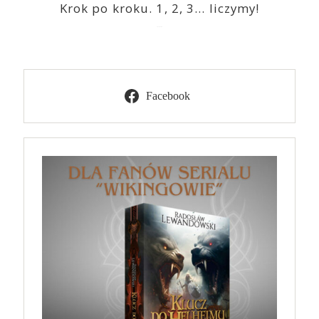
Krok po kroku. 1, 2, 3… liczymy!
2023-03-09
Facebook