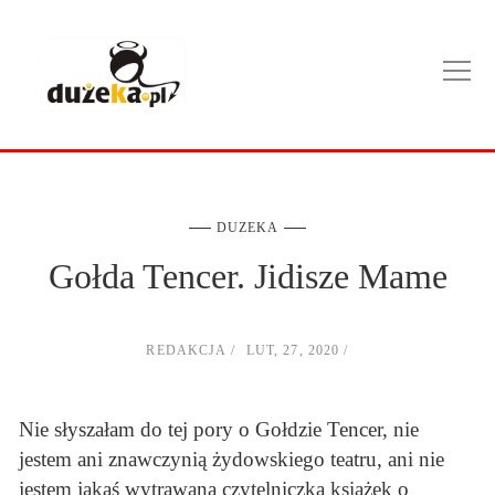
DUZEKA
Gołda Tencer. Jidisze Mame
REDAKCJA
LUT, 27, 2020
Nie słyszałam do tej pory o Gołdzie Tencer, nie
jestem ani znawczynią żydowskiego teatru, ani nie
jestem jakąś wytrawaną czytelniczką książek o