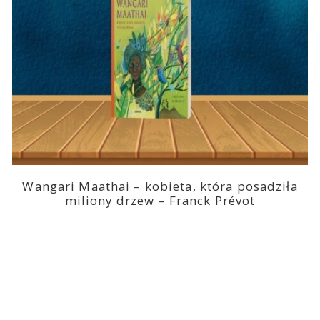
Wangari Maathai – kobieta, która posadziła
miliony drzew – Franck Prévot
2023-03-14