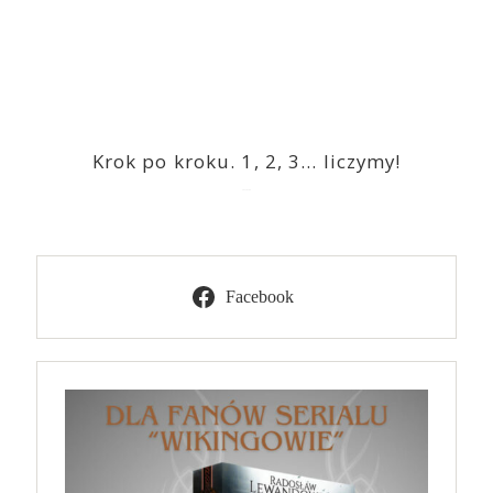
Krok po kroku. 1, 2, 3… liczymy!
2023-03-09
Facebook