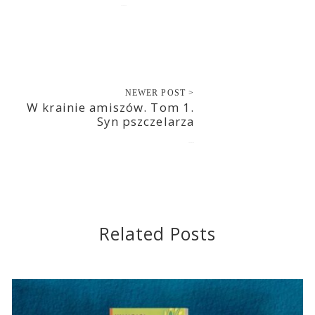
2020-03-19
NEWER POST >
W krainie amiszów. Tom 1.
Syn pszczelarza
2020-03-20
Related Posts